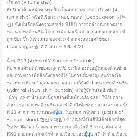
เรือเต่า (A turtle ship)
ที่บริเวณด้านหน้าของรูปปั้น เป็นแบบจำลองของ เรือเต่า (A
turtle ship) หรือที่เรียกว่า “คอบุกซอน” (Geobukseon, 거북
선) ซึ่งเป็นอีกหนึ่งความสำเร็จ ที่ได้รับการจดจำเป็นอย่างมาก
ของนายพลอีซุนชิน โดยการพัฒนาเรือเต่าจากแบบแปลนเก่า ที่
ถูกเขียนขึ้นในรัชสมัย ของพระเจ้าแทจงแห่งยุคโชซอน
(Taejong, 태종, ค.ศ.1367 – ค.ศ. 1422)
น้ำพุ 12.23 (Admiral Yi Sun-shin Fountain)
ที่บริเวณด้านหน้าของอนุสาวรีย์ จะมีกลองตั้งอยู่ในสองด้านซ้าย
และด้านขวา เพื่อสื่อถึงกลองที่ใช้ในการเพิ่มขวัญและกำลังใจ
ของทหารที่จะเข้าสู่สนามรบ นอกจากนี้ยังมี น้ำพุนายพลอีซุนชิน
(Admiral Yi Sun-shin Fountain) หรือรู้จักกันในอีกชื่อว่า
“น้ำพุ 12.23” น้ำพุแห่งนี้ถูกสร้างขึ้นเพื่อเฉลิมฉลอง ให้กับความ
สำเร็จของนายพลอีซุนชิน และรำลึกถึงชัยชนะของสงคราม ครั้ง
ที่ 23 จากการรุกรานของ
ญี่ปุ่น
ในยุทธการฮันซาน (Battle of
Hansan Island, 한산도대첩) ซึ่งเป็นหนึ่งในสี่ที่มีชื่อเสียงที่สุด
ในประวัติศาสตร์สงครามทางทะเล เมื่อวันที่ 8 กรกฎาคม ค.ศ.
1592 นายพลนำทัพเข้าทำลายเรือรบของ
ญี่ปุ่น
47 ลำ ด้วยเรือรบ