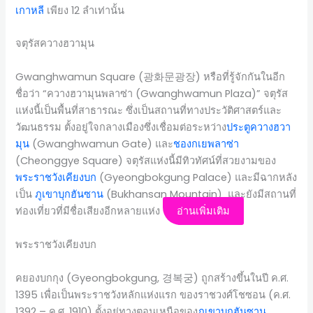
เกาหลี
เพียง 12 ลำเท่านั้น
จตุรัสควางฮวามุน
Gwanghwamun Square (광화문광장) หรือที่รู้จักกันในอีก
ชื่อว่า “ควางฮวามุนพลาซ่า (Gwanghwamun Plaza)” จตุรัส
แห่งนี้เป็นพื้นที่สาธารณะ ซึ่งเป็นสถานที่ทางประวัติศาสตร์และ
วัฒนธรรม ตั้งอยู่ใจกลางเมืองซึ่งเชื่อมต่อระหว่าง
ประตูควางฮวา
มุน
(Gwanghwamun Gate) และ
ชองกเยพลาซ่า
(Cheonggye Square) จตุรัสแห่งนี้มีทิวทัศน์ที่สวยงามของ
พระราชวังเคียงบก
(Gyeongbokgung Palace) และมีฉากหลัง
เป็น
ภูเขาบุกฮันซาน
(Bukhansan Mountain) และยังมีสถานที่
ท่องเที่ยวที่มีชื่อเสียงอีกหลายแห่ง
อ่านเพิ่มเติม
พระราชวังเคียงบก
คยองบกกุง (Gyeongbokgung, 경복궁) ถูกสร้างขึ้นในปี ค.ศ.
1395 เพื่อเป็นพระราชวังหลักแห่งแรก ของราชวงศ์โชซอน (ค.ศ.
1392 – ค.ศ. 1910) ตั้งอยู่ทางตอนเหนือของ
ภูเขาบุกฮันซาน