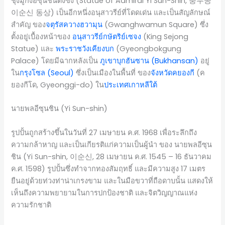
ชุงมูกงอีซุนชินดงซัง (Statue of Admiral Yi Sun-Shin, 충무공
이순신 동상) เป็นอีกหนึ่งอนุสาวรีย์ที่โดดเด่น และเป็นสัญลักษณ์
สำคัญ ของ
จตุรัสควางฮวามุน
(Gwanghwamun Square) ซึ่ง
ตั้งอยู่เบื้องหน้าของ
อนุสาวรีย์กษัตริย์เซจง
(King Sejong
Statue) และ
พระราชวังเคียงบก
(Gyeongbokgung
Palace) โดยมีฉากหลังเป็น
ภูเขาบุกฮันซาน (Bukhansan)
อยู่
ใน
กรุงโซล (Seoul)
ซึ่งเป็นเมืองในพื้นที่ ของ
จังหวัดคยองกี
(ค
ยองกีโด, Gyeonggi-do) ใน
ประเทศเกาหลีใต้
นายพลอีซุนชิน (Yi Sun-shin)
รูปปั้นถูกสร้างขึ้นในวันที่ 27 เมษายน ค.ศ. 1968 เพื่อระลึกถึง
ความกล้าหาญ และเป็นเกียรติแก่ความเป็นผู้นำ ของ นายพลอีซุน
ชิน (Yi Sun-shin, 이순신, 28 เมษายน ค.ศ. 1545 – 16 ธันวาคม
ค.ศ. 1598) รูปปั้นซึ่งทำจากทองสัมฤทธิ์ และมีความสูง 17 เมตร
ยืนอยู่ด้วยท่วงท่าน่าเกรงขาม และในมือขวาที่ถือดาบนั้น แสดงให้
เห็นถึงความพยายามในการปกป้องชาติ และจิตวิญญาณแห่ง
ความรักชาติ