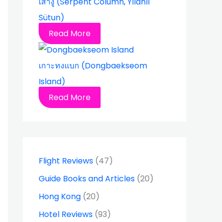
เสางู (Serpent Column, Yılanlı
Sütun)
Read More
เกาะทงแบก (Dongbaekseom
Island)
Read More
Flight Reviews
(47)
Guide Books and Articles
(20)
Hong Kong
(20)
Hotel Reviews
(93)