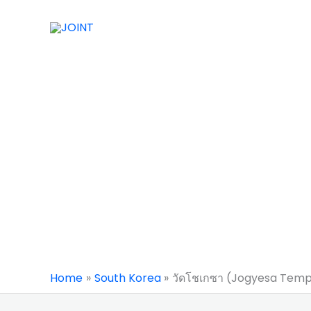
Skip
to
content
Home
South Korea
วัดโชเกซา (Jogyesa Temp