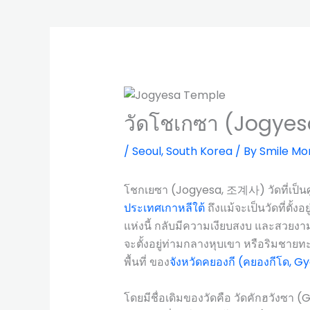
วัดโชเกซา (Jogye
/
Seoul
,
South Korea
/ By
Smile Mo
โชกเยซา (Jogyesa, 조계사) วัดที่เป็นศู
ประเทศเกาหลีใต้
ถึงแม้จะเป็นวัดที่ตั้
แห่งนี้ กลับมีความเงียบสงบ และสวยงาม
จะตั้งอยู่ท่ามกลางหุบเขา หรือริมชายทะเล ว
พื้นที่ ของ
จังหวัดคยองกี (คยองกีโด, 
โดยมีชื่อเดิมของวัดคือ วัดคักฮวังซา