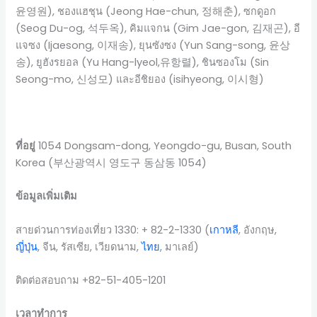
윤영원), ชองแฮชุน (Jeong Hae-chun, 정해춘), ซกดูอก
(Seog Du-og, 석두옥), คิมแจกน (Gim Jae-gon, 김재곤), อี
แจซง (Ijaesong, 이재송), ยุนซังซง (Yun Sang-song, 윤상
송), ยูฮังรยอล (Yu Hang-lyeol,유항렬), ชินซองโม (Sin
Seong-mo, 신성모) และอีชิยอง (isihyeong, 이시형)
ที่อยู่
1054 Dongsam-dong, Yeongdo-gu, Busan, South
Korea (부산광역시 영도구 동삼동 1054)
ข้อมูลเพิ่มเติม
สายด่วนการท่องเที่ยว 1330: + 82-2-1330 (
เกาหลี
, อังกฤษ,
ญี่ปุ่น
, จีน, รัสเซีย, เวียดนาม,
ไทย
, มาเลย์)
ติดต่อสอบถาม +82-51-405-1201
เวลาทำการ