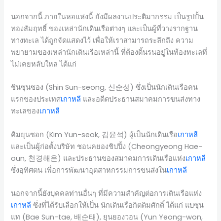
นอกจากนี้ ภายในหอแห่งนี้ ยังมีผลงานประติมากรรม เป็นรูปปั้น
ทองสัมฤทธิ์ ของเหล่านักเดินเรือต่างๆ และเป็นผู้ที่วางรากฐาน
ทางทะเล ได้ถูกจัดแสดงไว้ เพื่อให้เราสามารถระลึกถึง ความ
พยายามของเหล่านักเดินเรือเหล่านี้ ที่ต้องดิ้นรนอยู่ในท้องทะเลที่
ไม่เคยหลับใหล ได้แก่
ชินซุนซอง (Shin Sun-seong, 신순성) ซึ่งเป็นนักเดินเรือคน
แรกของประเทศ
เกาหลี
และอดีตประธานสมาคมการขนส่งทาง
ทะเลของ
เกาหลี
คิมยุนซอก (Kim Yun-seok, 김윤석) ผู้เป็นนักเดินเรือ
เกาหลี
และเป็นผู้ก่อตั้งบริษัท ชอนคยองชิปปิ้ง (Cheongyeong Hae-
oun, 천경해운) และประธานของสมาคมการเดินเรือแห่ง
เกาหลี
ซึ่งอุทิศตน เพื่อการพัฒนาอุตสาหกรรมการขนส่งใน
เกาหลี
นอกจากนี้ยังบุคคลท่านอื่นๆ ที่มีความสำคัญต่อการเดินเรือแห่ง
เกาหลี
ซึ่งที่ได้รับเลือกให้เป็น นักเดินเรือกิตติมศักดิ์ ได้แก่ แบซุน
แท (Bae Sun-tae, 배순태), ยุนยองวอน (Yun Yeong-won,