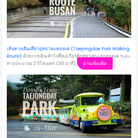
เส้นทางเดินเที่ยวอุทยานแทจงแด (Taejongdae Park Walking
Route)
ด้วยการเดินเท้าไปที่หอเกียรติยศทางทะเลแทจงแด ระยะ
ทางประมาณ 2 กิโลเมตร (30 นาที)
อ่านเพิ่มเติม