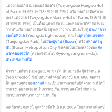
แทจงแดแฮกีซามยองเยอีชองดัง (Taejongdae Haegisa Hall
of Fame, 태종대 해기사 명예의 전당) หรือ หอเกียรติยศทาง
ทะเลแทจงแด (Taejongdae Marine Hall of Fame, 태종대 해
양 명예의 전당) เป็นทั้งอนุสรณ์สถาน และหอประวัติศาสตร์ของ
การเดินเรือ หอเกียรติยศตั้งอยู่ระหว่าง ทางเดินลงไปสู่
ประภาคาร
ยองโดทึงแด
(Yeongdo Lighthouse) ภายใน
อุทยานแทจงแด
(Taejongdae Park) ใน
เมืองปูซาน (Busan)
หรือ
มหานครพู
ซัน
(Busan Metropolitan City ซึ่งเคยเป็นเมืองหลวงของ
จัง
หวัดคยองซังใต้
(คยองซังนัมโด, Gyeongsangnam-do),
ประเทศเกาหลีใต้
คำว่า “แฮกีซา (Haegisa, 해기사)” นั้นหมายถึง ผู้สร้างทะเล
(Sea Creator) ซึ่งมีบทบาทสำคัญในช่วงปี ค.ศ. 1960 ต่อการ
ฟื้นฟูเศรษฐกิจของ
เกาหลี
และเป็นเวลาหลายสิบปีที่ผ่านมา ที่ได้มี
ส่วนร่วมอย่างแข็งขันในการต่อเรือ, การขนส่งโลจิสติก และ
สถาบันการศึกษาทางการเดินเรือ
หอเกียรติยศแห่งนี้ ถูกสร้างขึ้นในปี ค.ศ. 2009 โดยสมาคมพิทักษ์