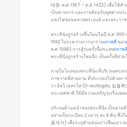
태종; ค.ศ. 1367 – ค.ศ. 1422) เพื่อใช้ส
เป็นทางการ และการต้อนรับทูตต่างประ
แห่งโชซอนหลายพระองค์ และพระราชพิ
พระที่นั่งถูกสร้างขึ้นใหม่ในปี ค.ศ. 16
1592 ในระหว่างการรุกราน
เกาหลี
ของ
ค.ศ. 1598) การสู้รบครั้งนี้ประเทศ
เกาหล
พระที่นั่งถูกสร้างใหม่อีก เป็นครั้งที่ส
ภายในโถงของพระที่นั่ง ที่บริเวณตรงกลาง
ภาพวาดที่สวยงาม ที่ประกอบไปด้วยภาพขอ
ว่า อิลโวลลกโด (Il-wollogdo, 일월록도)
ประเทศชาติ ให้มีความเจริญรุ่งเรืองต
บริเวณด้านหน้าของพระที่นั่ง เป็นลานหิน
อย่างเป็นระเบียบ 2 แถวๆ ละ 9 ต้น ซึ่ง
품계석) เพื่อระบุตำแหน่งการยืนแถว ข