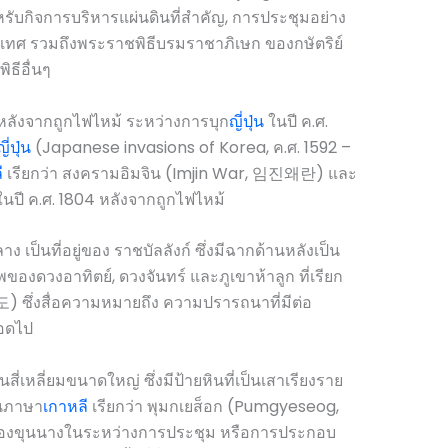
ำหรับกิจการบริหารแผ่นดินที่สำคัญ, การประชุมอย่าง
เทศ รวมถึงพระราชพิธีบรมราชาภิเษก ของกษัตริย์
ธีอื่นๆ
10 หลังจากถูกไฟไหม้ ระหว่างการบุก
ญี่ปุ่น
ในปี ค.ศ.
ญี่ปุ่น
(Japanese invasions of Korea, ค.ศ. 1592 –
ี
เรียกว่า สงครามอิมจิน (Imjin War, 임진왜란) และ
ามในปี ค.ศ. 1804 หลังจากถูกไฟไหม้
 เป็นที่อยู่ของ ราชบัลลังก์ ซึ่งมีฉากด้านหลังเป็น
งดวงอาทิตย์, ดวงจันทร์ และภูเขาห้าลูก ที่เรียก
 ซึ่งสื่อความหมายถึง ความปรารถนาที่มีต่อ
ลอดไป
สี่เหลี่ยมขนาดใหญ่ ซึ่งมีป้ายหินที่เป็นเสาเรียงราย
ในภาษา
เกาหลี
เรียกว่า พุมกเยส็อก (Pumgyeseog,
องขุนนางในระหว่างการประชุม หรือการประกอบ