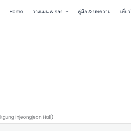
Home
วางแผน & จอง
คู่มือ & บทความ
เที่ย
okgung Injeongjeon Hall)