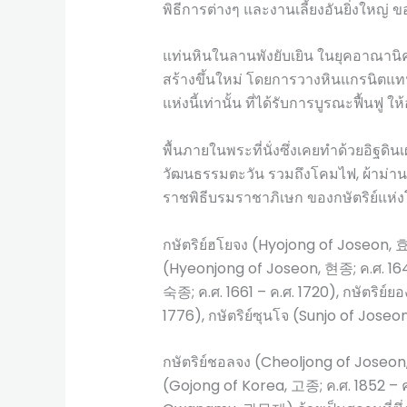
พิธีการต่างๆ และงานเลี้ยงอันยิ่งใหญ่ ของ
แท่นหินในลานพังยับเยิน ในยุคอาณาน
สร้างขึ้นใหม่ โดยการวางหินแกรนิตแทน
แห่งนี้เท่านั้น ที่ได้รับการบูรณะฟื้นฟู ให
พื้นภายในพระที่นั่งซึ่งเคยทำด้วยอิฐดินเผ
วัฒนธรรมตะวัน รวมถึงโคมไฟ, ผ้าม่านแ
ราชพิธีบรมราชาภิเษก ของกษัตริย์แห่ง
กษัตริย์ฮโยจง (Hyojong of Joseon, 효종
(Hyeonjong of Joseon, 현종; ค.ศ. 1641
숙종; ค.ศ. 1661 – ค.ศ. 1720), กษัตริย์
1776), กษัตริย์ซุนโจ (Sunjo of Joseon
กษัตริย์ชอลจง (Cheoljong of Joseon,
(Gojong of Korea, 고종; ค.ศ. 1852 – ค