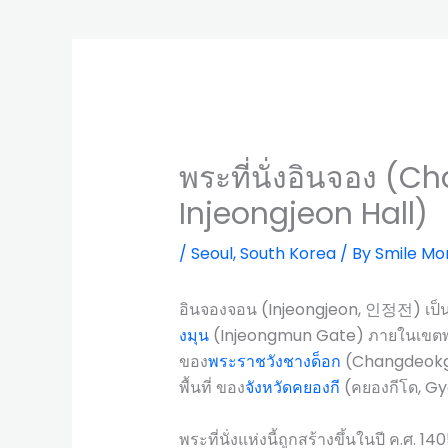
พระที่นั่งอินจอง 
Injeongjeon Hall)
/
Seoul
,
South Korea
/ By
Smile Mo
อินจองจอน (Injeongjeon, 인정전) เป็นห้อ
งมุน
(Injeongmun Gate) ภายในเขตพระ
ของ
พระราชวังชางด็อก
(Changdeokgun
พื้นที่ ของ
จังหวัดคยองกี
(คยองกีโด, G
พระที่นั่งแห่งนี้ถูกสร้างขึ้นในปี ค.ศ