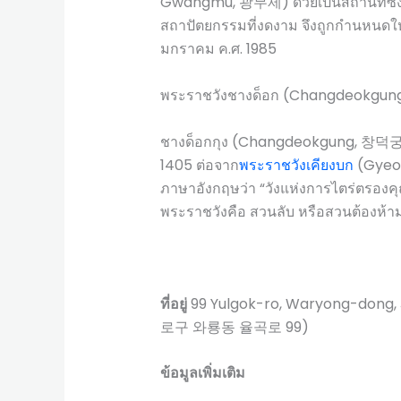
Gwangmu, 광무제) ด้วยเป็นสถานที่ซึ่ง
สถาปัตยกรรมที่งดงาม จึงถูกกำนหนดให้เ
มกราคม ค.ศ. 1985
พระราชวังชางด็อก (Changdeokgun
ชางด็อกกุง (Changdeokgung, 창덕궁) เป
1405 ต่อจาก
พระราชวังเคียงบก
(Gyeon
ภาษาอังกฤษว่า “วังแห่งการไตร่ตรองคุณธ
พระราชวังคือ สวนลับ หรือสวนต้องห้
ที่อยู่
99 Yulgok-ro, Waryong-dong
로구 와룡동 율곡로 99)
ข้อมูลเพิ่มเติม