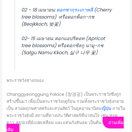
02 – 18 เมษายน:
ดอกซากุระ
เกาหลี
(Cherry
tree blossoms) หรือดอกพ็อก-กช
(Beojkkoch, 벚꽃)
02- 15 เมษายน: ดอกแอปริคอท (Apricot
tree blossoms) หรือดอกซัลกู นามู-กช
(Salgu Namu Kkoch, 살구 나무 꽃)
พระราชวังชางกยอง
Changgyeonggung Palace (창경궁) เป็นพระราชวังซึ่งถูก
สร้างขึ้นมา เพื่อเป็นพระราชวังฤดูร้อน รวมทั้งพระราชวังยังกลาย
เป็น สวนพฤกษศาสตร์และสวนสัตว์ ในยุคอาณานิคม
ญี่ปุ่น
ภายใน
พระราชวังยังมี สถานที่ทางประวัติศาสตร์ที่น่าสนใจ เช่น หอดู
ดาว, สถูปเจดีย์แปดเหลี่ยม และแท่นกังหันลม เป็นต้น
อ่านเพิ่ม
เติม