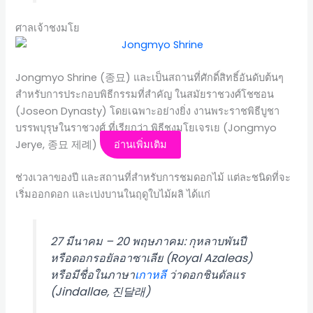
ศาลเจ้าชงมโย
Jongmyo Shrine (종묘) และเป็นสถานที่ศักดิ์สิทธิ์อันดับต้นๆ
สำหรับการประกอบพิธีกรรมที่สำคัญ ในสมัยราชวงศ์โชซอน
(Joseon Dynasty) โดยเฉพาะอย่างยิ่ง งานพระราชพิธีบูชา
บรรพบุรุษในราชวงศ์ ที่เรียกว่า พิธีชงมโยเจรเย (Jongmyo
Jerye, 종묘 제례)
อ่านเพิ่มเติม
ช่วงเวลาของปี และสถานที่สำหรับการชมดอกไม้ แต่ละชนิดที่จะ
เริ่มออกดอก และเบ่งบานในฤดูใบไม้ผลิ ได้แก่
27 มีนาคม – 20 พฤษภาคม: กุหลาบพันปี
หรือดอกรอยัลอาซาเลีย (Royal Azaleas)
หรือมีชื่อในภาษา
เกาหลี
ว่าดอกชินดัลแร
(Jindallae, 진달래)