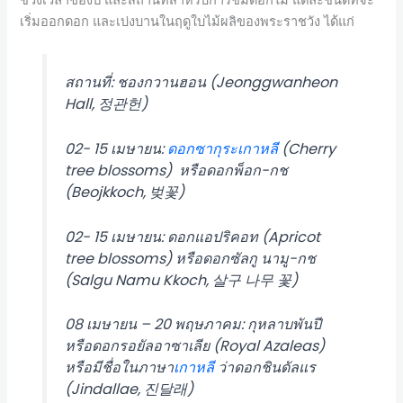
ช่วงเวลาของปี และสถานที่สำหรับการชมดอกไม้ แต่ละชนิดที่จะ
เริ่มออกดอก และเบ่งบานในฤดูใบไม้ผลิของพระราชวัง ได้แก่
สถานที่: ชองกวานฮอน (Jeonggwanheon
Hall, 정관헌)
02- 15 เมษายน:
ดอกซากุระ
เกาหลี
(Cherry
tree blossoms) หรือดอกพ็อก-กช
(Beojkkoch, 벚꽃)
02- 15 เมษายน: ดอกแอปริคอท (Apricot
tree blossoms) หรือดอกซัลกู นามู-กช
(Salgu Namu Kkoch, 살구 나무 꽃)
08 เมษายน – 20 พฤษภาคม: กุหลาบพันปี
หรือดอกรอยัลอาซาเลีย (Royal Azaleas)
หรือมีชื่อในภาษา
เกาหลี
ว่าดอกชินดัลแร
(Jindallae, 진달래)