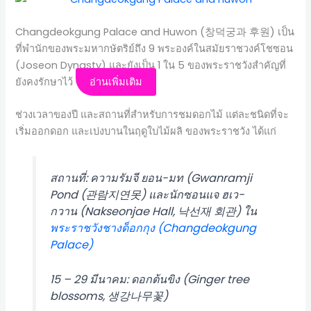
Changdeokgung Palace and Huwon (창덕궁과 후원) เป็น
ที่พำนักของพระมหากษัตริย์ถึง 9 พระองค์ในสมัยราชวงค์โชซอน
(Joseon Dynasty) และยังเป็น 1 ใน 5 ของพระราชวังสำคัญที่
ยังคงรักษาไว้
อ่านเพิ่มเติม
ช่วงเวลาของปี และสถานที่สำหรับการชมดอกไม้ แต่ละชนิดที่จะ
เริ่มออกดอก และเบ่งบานในฤดูใบไม้ผลิ ของพระราชวัง ได้แก่
สถานที่: ความรัมจี ยอน-มท (Gwanramji
Pond (관람지연못) และนักซอนแจ ฮเว-
กวาน (Nakseonjae Hall, 낙선재 회관) ใน
พระราชวังชางด็อกกุง (Changdeokgung
Palace)
15 – 29 มีนาคม: ดอกต้นขิง (Ginger tree
blossoms, 생강나무꽃)