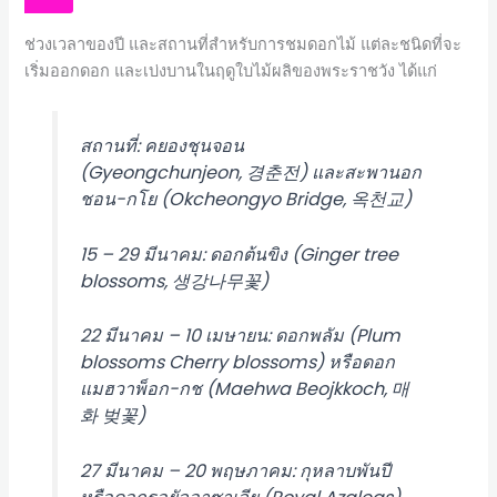
ช่วงเวลาของปี และสถานที่สำหรับการชมดอกไม้ แต่ละชนิดที่จะ
เริ่มออกดอก และเบ่งบานในฤดูใบไม้ผลิของพระราชวัง ได้แก่
สถานที่: คยองชุนจอน
(Gyeongchunjeon, 경춘전) และสะพานอก
ชอน-กโย (Okcheongyo Bridge, 옥천교)
15 – 29 มีนาคม: ดอกต้นขิง (Ginger tree
blossoms, 생강나무꽃)
22 มีนาคม – 10 เมษายน: ดอกพลัม (Plum
blossoms Cherry blossoms) หรือดอก
แมฮวาพ็อก-กช (Maehwa Beojkkoch, 매
화 벚꽃)
27 มีนาคม – 20 พฤษภาคม: กุหลาบพันปี