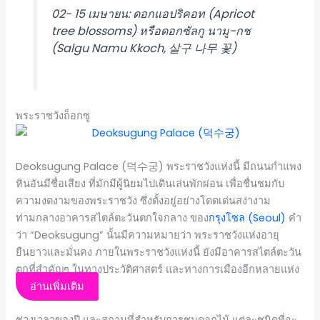
02- 15 เมษายน: ดอกแอปริคอท (Apricot
tree blossoms) หรือดอกซัลกู นามู-กช
(Salgu Namu Kkoch, 살구 나무 꽃)
พระราชวังถ็อกซู
Deoksugung Palace (덕수궁) พระราชวังแห่งนี้ มีถนนกำแพง
หินอันมีชื่อเสียง ที่มักมีผู้นิยมไปเดินเล่นพักผ่อน เพื่อชื่นชมกับ
ความงดงามของพระราชวัง ซึ่งตั้งอยู่อย่างโดดเด่นสง่างาม
ท่ามกลางอาคารสไตล์ตะวันตกใจกลาง ของ
กรุงโซล (Seoul)
คำ
ว่า “Deoksugung” นั้นมีความหมายว่า พระราชวังแห่งอายุ
ยืนยาวและมั่นคง ภายในพระราชวังแห่งนี้ ยังมีอาคารสไตล์ตะวัน
ตกที่สำคัญๆ ในทางประวัติศาสตร์ และทางการเมืองอีกหลายแห่ง
อ่านเพิ่มเติม