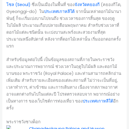
โซล (Seoul)
ซึ่งเป็นเมืองในพื้นที่ ของ
จังหวัดคยองกี
(คยองกีโด,
Gyeonggi-do) ใน
ประเทศเกาหลีใต้
จากนั้นเหล่าดอกไม้นานา
พันธุ์ ก็จะเริ่มเบ่งบานไปจนถึง ช่วงเวลาของการสิ้นสุด ของฤดู
ใบไม้ผลิ ประมาณเกือบปลายเดือนพฤษภาคม สำหรับช่วงเวลาที่
ดอกไม้แต่ละชนิดนั้น จะเบ่งบานสะพรั่งและสวยงามที่สุด
ประมาณหนึ่งสัปดาห์ หลังจากที่ดอกไม้เหล่านั้น เริ่มออกดอกครั้ง
แรก
สำหรับข้อมูลต่อไปนี้ เป็นข้อมูลของสถานที่ภายในพระราชวัง
และประมาณการพยากรณ์ ช่วงเวลาในฤดูใบไม้ผลิ และดอกไม้
บานของ พระราชวัง (Royal Palace) และท่านสามารถคลิกอ่าน
เพิ่มเติม สำหรับรายละเอียดของแต่ละสถานที่ ไม่ว่าจะเป็นที่อยู่,
เวลาทำการ, ค่าเข้าชม และการเดินทาง เนื่องจากสภาพอากาศ
อาจแตกต่างกันไปในแต่ละปี โปรดตรวจสอบจาก พยากรณ์อย่าง
เป็นทางการ ของเว็บไซต์การท่องเที่ยว ของ
ประเทศเกาหลีใต้
อีก
ครั้ง
พระราชวังชางด็อก