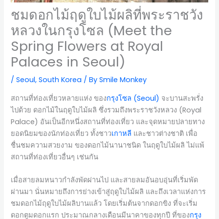
ชมดอกไม้ฤดูใบไม้ผลิที่พระราชวัง
หลวงในกรุงโซล (Meet the
Spring Flowers at Royal
Palaces in Seoul)
/
Seoul
,
South Korea
/ By
Smile Monkey
สถานที่ท่องเที่ยวหลายแห่ง ของ
กรุงโซล (Seoul)
จะบานสะพรั่ง
ไปด้วย ดอกไม้ในฤดูใบไม้ผลิ ซึ่งรวมถึงพระราชวังหลวง (Royal
Palace) อันเป็นอีกหนึ่งสถานที่ท่องเที่ยว และจุดหมายปลายทาง
ยอดนิยมของนักท่องเที่ยว ทั้งชาว
เกาหลี
และชาวต่างชาติ เพื่อ
ชื่นชมความสวยงาม ของดอกไม้นานาชนิด ในฤดูใบไม้ผลิ ไม่แพ้
สถานที่ท่องเที่ยวอื่นๆ เช่นกัน
เมื่อสายลมหนาวกำลังพัดผ่านไป และสายลมอันอบอุ่นที่เริ่มพัด
ผ่านมา นั่นหมายถึงการย่างเข้าสู่ฤดูใบไม้ผลิ และถึงเวลาแห่งการ
ชมดอกไม้ฤดูใบไม้ผลิบานแล้ว โดยเริ่มต้นจากดอกขิง ที่จะเริ่ม
ดอกตูมดอกแรก ประมาณกลางเดือนมีนาคาของทุกปี ที่ของ
กรุง