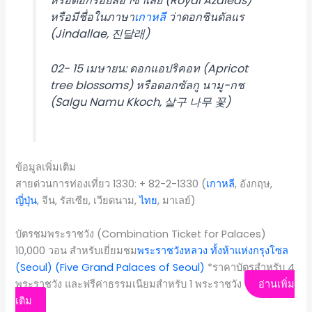
หรือดอกรอยัลอาซาเลีย (Royal Azaleas)
หรือมีชื่อในภาษา
เกาหลี
ว่าดอกชินดัลแร
(Jindallae, 진달래)
02- 15 เมษายน: ดอกแอปริคอท (Apricot
tree blossoms) หรือดอกซัลกู นามู-กช
(Salgu Namu Kkoch, 살구 나무 꽃)
ข้อมูลเพิ่มเติม
สายด่วนการท่องเที่ยว 1330: + 82-2-1330 (
เกาหลี
, อังกฤษ,
ญี่ปุ่น
, จีน, รัสเซีย, เวียดนาม,
ไทย
, มาเลย์)
บัตรชมพระราชวัง (Combination Ticket for Palaces)
10,000 วอน สำหรับเยี่ยมชม
พระราชวังหลวง ทั้งห้าแห่ง
กรุงโซล
(Seoul)
(Five Grand Palaces of Seoul)
*ราคาบัตรสำหรับ 4
พระราชวัง และฟรีค่าธรรมเนียมสำหรับ 1 พระราชวัง
อ่านเพิ่ม
เติม