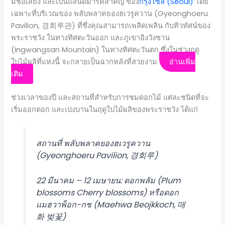
มีชื่อเสียง และเป็นแลนด์มารค์สำคัญ ของ
กรุงโซล (Seoul)
โดย
เฉพาะที่บริเวณของ พลับพลาคยองฮเวรูควาน (Gyeonghoeru
Pavilion, 경회루관) ที่ซึ่งคุณสามารถเพลิดเพลิน กับทิวทัศน์ของ
พระราชวัง ในทางทิศตะวันออก และภูเขาอิงวังซาน
(Ingwangsan Mountain) ในทางทิศตะวันตก ซึ่งในช่วงฤดู
ใบไม้ผลิที่แห่งนี้ จะกลายเป็นฉากหลังที่สวยงาม
อ่านเพิ่ม
เติม
ช่วงเวลาของปี และสถานที่สำหรับการชมดอกไม้ แต่ละชนิดที่จะ
เริ่มออกดอก และเบ่งบานในฤดูใบไม้ผลิของพระราชวัง ได้แก่
สถานที่ พลับพลาคยองฮเวรูควาน
(Gyeonghoeru Pavilion, 경회루)
22 มีนาคม – 12 เมษายน: ดอกพลัม (Plum
blossoms Cherry blossoms) หรือดอก
แมฮวาพ็อก-กช (Maehwa Beojkkoch, 매
화 벚꽃)