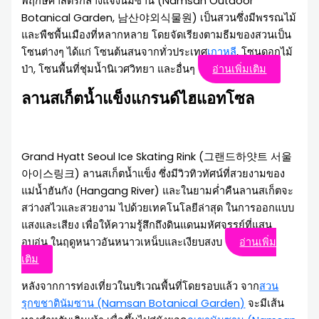
พฤกษศาสตร์กลางแจ้งนัมซาน (Namsan Outdoor
Botanical Garden, 남산야외식물원) เป็นสวนซึ่งมีพรรณไม้
และพืชพื้นเมืองที่หลากหลาย โดยจัดเรียงตามธีมของสวนเป็น
โซนต่างๆ ได้แก่ โซนต้นสนจากทั่วประเทศ
เกาหลี
, โซนดอกไม้
ป่า, โซนพื้นที่ชุ่มน้ำนิเวศวิทยา และอื่นๆ
อ่านเพิ่มเติม
ลานสเก็ตน้ำแข็งแกรนด์ไฮแอทโซล
Grand Hyatt Seoul Ice Skating Rink (그랜드하얏트 서울
아이스링크) ลานสเก็ตน้ำแข็ง ซึ่งมีวิวทิวทัศน์ที่สวยงามของ
แม่น้ำฮันกัง (Hangang River) และในยามค่ำคืนลานสเก็ตจะ
สว่างสไวและสวยงาม ไปด้วยเทคโนโลยีล่าสุด ในการออกแบบ
แสงและเสียง เพื่อให้ความรู้สึกถึงดินแดนมหัศจรรย์ที่แสน
อบอุ่น ในฤดูหนาวอันหนาวเหน็บและเงียบสงบ
อ่านเพิ่ม
เติม
หลังจากการท่องเที่ยวในบริเวณพื้นที่โดยรอบแล้ว จาก
สวน
รุกขชาตินัมซาน (Namsan Botanical Garden)
จะมีเส้น