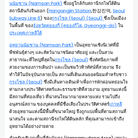
นนัมซาน (Namsan Park)
ซึ่งอยู่ใกล้กับสถานีรถไฟใต้ดิน
สถานีฮันกังจินยอก (
Hangangjin Station
,한강진역,
Seoul
Subway Line 6
) ของ
กรุงโซล (Seoul)
(Seoul)
ซึ่งเป็นเมือง
ในพื้นที่ ของ
จังหวัดคยองกี (คยองกีโด, Gyeonggi-do)
ใน
ประเทศเกาหลีใต้
อุทยานนัมซาน (Namsan Park)
เป็นอุทยานเชิงนิเวศที่มี
พืชพันธุ์ต่างๆ และสัตว์นานาชนิดอาศัยอยู่ และเป็นสวน
สาธารณะที่ใหญ่ที่สุดใน
กรุงโซล (Seoul)
ซึ่งทัศนียภาพที่
สวยงามของการเดินป่า และเป็นชมวิวทิวทัศน์ที่สวยงาม จึง
ทำให้ในปัจจุบันกลายเป็น สถานที่เดินเล่นยอดนิยมสำหรับชาว
กรุงโซล (Seoul)
ซึ่งมีเส้นทางเดินเท้าเพื่อการพักผ่อนหย่อนใจ
ท่ามกลางประวัติศาสตร์และธรรมชาติที่สวยงาม อุทยานแห่งนี้
มีสถานที่ท่องเที่ยว ที่น่าสนใจมากมายหลายแห่ง รวมไปถึง
อนุสรณ์สถาน ของบุคคลที่มีชื่อเสียงในประวัติศาสตร์
เกาหลี
ด้วยอุทยานแห่งนี้มีพื้นที่ขนาดใหญ่ จึงถูกแบ่งพื้นที่ตามสถานที่
น่าสนใจ และตามสถานีรถไฟใต้ดินหลัก ที่คุณสามารถเข้าถึง
อุทยานได้อย่างง่ายดาย