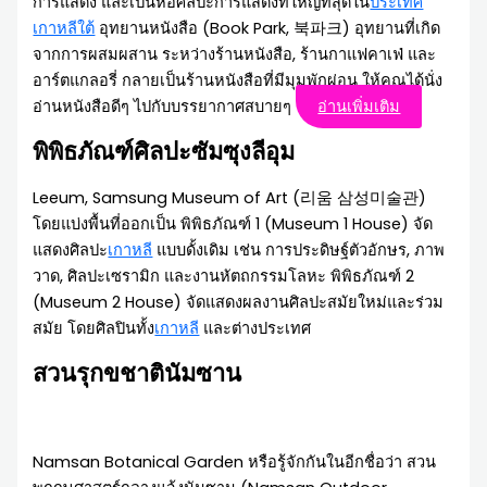
การแสดง และเป็นหอศิลปะการแสดงที่ใหญ่ที่สุดใน
ประเทศ
เกาหลีใต้
อุทยานหนังสือ (Book Park, 북파크) อุทยานที่เกิด
จากการผสมผสาน ระหว่างร้านหนังสือ, ร้านกาแฟคาเฟ่ และ
อาร์ตแกลอรี่ กลายเป็นร้านหนังสือที่มีมุมพักผ่อน ให้คุณได้นั่ง
อ่านหนังสือดีๆ ไปกับบรรยากาศสบายๆ
อ่านเพิ่มเติม
พิพิธภัณฑ์ศิลปะซัมซุงลีอุม
Leeum, Samsung Museum of Art (리움 삼성미술관)
โดยแบ่งพื้นที่ออกเป็น พิพิธภัณฑ์ 1 (Museum 1 House) จัด
แสดงศิลปะ
เกาหลี
แบบดั้งเดิม เช่น การประดิษฐ์ตัวอักษร, ภาพ
วาด, ศิลปะเซรามิก และงานหัตถกรรมโลหะ พิพิธภัณฑ์ 2
(Museum 2 House) จัดแสดงผลงานศิลปะสมัยใหม่และร่วม
สมัย โดยศิลปินทั้ง
เกาหลี
และต่างประเทศ
สวนรุกขชาตินัมซาน
Namsan Botanical Garden หรือรู้จักกันในอีกชื่อว่า สวน