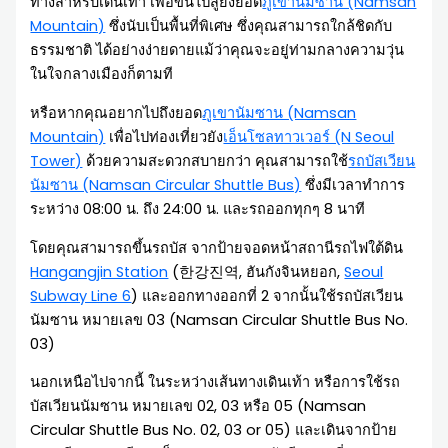
ทางสำหรับเดินเท้า เพื่อขึ้นไปสู่ยังยอด
ภูเขานัมซาน (Namsan
Mountain)
ซึ่งนับเป็นพื้นที่พิเศษ ซึ่งคุณสามารถใกล้ชิดกับ
ธรรมชาติ ได้อย่างง่ายดายแม้ว่าคุณจะอยู่ท่ามกลางความวุ่น
ในใจกลางเมืองก็ตามที
หรือหากคุณอยากไปถึงยอด
ภูเขานัมซาน (Namsan
Mountain)
เพื่อไปท่องเที่ยวยัง
เอ็นโซลทาวเวอร์ (N Seoul
Tower)
ด้วยความสะดวกสบายกว่า คุณสามารถใช้
รถบัสเวียน
นัมซาน (Namsan Circular Shuttle Bus)
ซึ่งมีเวลาทำการ
ระหว่าง 08:00 น. ถึง 24:00 น. และรถออกทุกๆ 8 นาที
โดยคุณสามารถขึ้นรถบัส จากป้ายจอดหน้าสถานีรถไฟใต้ดิน
Hangangjin Station
(한강진역, ฮันกังจินหยอก,
Seoul
Subway Line 6
) และออกทางออกที่ 2 จากนั้นใช้รถบัสเวียน
นัมซาน หมายเลข 03 (Namsan Circular Shuttle Bus No.
03)
นอกเหนือไปจากนี้ ในระหว่างเส้นทางเดินเท้า หรือการใช้รถ
บัสเวียนนัมซาน หมายเลข 02, 03 หรือ 05 (Namsan
Circular Shuttle Bus No. 02, 03 or 05) และเดินจากป้าย