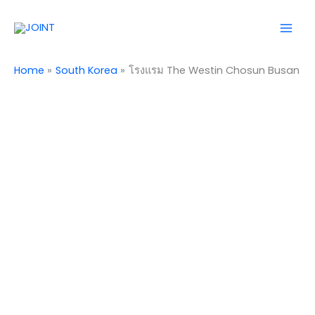
Skip
Mai
to
Men
content
Home
South Korea
โรงแรม The Westin Chosun Busan