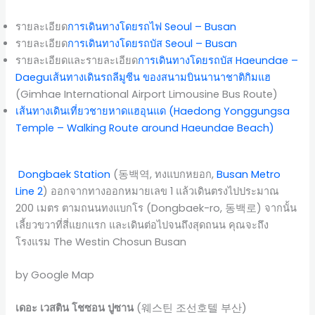
รายละเอียด
การเดินทางโดยรถไฟ Seoul – Busan
รายละเอียด
การเดินทางโดยรถบัส Seoul – Busan
รายละเอียดและรายละเอียด
การเดินทางโดยรถบัส Haeundae –
Daegu
เส้นทางเดินรถลีมูซีน ของสนามบินนานาชาติกิมแฮ
(Gimhae International Airport Limousine Bus Route)
เส้นทางเดินเที่ยวชายหาดแฮอุนแด (Haedong Yonggungsa
Temple – Walking Route around Haeundae Beach)
Dongbaek Station
(동백역, ทงแบกหยอก,
Busan Metro
Line 2
) ออกจากทางออกหมายเลข 1 แล้วเดินตรงไปประมาณ
200 เมตร ตามถนนทงแบกโร (Dongbaek-ro, 동백로) จากนั้น
เลี้ยวขวาที่สี่แยกแรก และเดินต่อไปจนถึงสุดถนน คุณจะถึง
โรงแรม The Westin Chosun Busan
by Google Map
เดอะ เวสติน โชซอน ปูซาน
(웨스틴 조선호텔 부산)