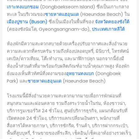
เกาะทงแบกซอม
(Dongbaekseom Island) ซึ่งเป็นเกาะกลาง
ทะเล ในบริเวณของ
ชายหาดแฮอุนแด
(Haeundae Beach) ใน
เมืองปูซาน (Busan)
ซึ่งเป็นเมืองในพื้นที่ของ
จังหวัดคยองซังใต้
(คยองซังนัมโด, Gyeongsangnam-do),
ประเทศเกาหลีใต้
ห้องพักมีความสะดวกสบายด้วยเครื่องปรับอากาศและสิ่งอำนวย
ความสะดวกที่ครบครัน รวมถึงห้องปลอดบุหรี่, มินิบาร์, โทรทัศน์
เคเบิล/ดาวเทียม, โต๊ะทำงาน, และนาฬิกาปลุก นอกจากนี้ยังมี
ห้องน้ำส่วนตัวที่มาพร้อมกับผลิตภัณฑ์อาบน้ำคุณภาพสูง ห้องพัก
ยังมองเห็นทิวทัศน์ที่งดงามของ
อุทยานทงแบก
(Dongbaek
Park) และ
ชายหาดแฮอุนแด
(Haeundae Beach)
โรงแรมนี้มีสิ่งอำนวยความสะดวกมากมายเพื่อการพักผ่อนที่
สนุกสนานและผ่อนคลาย รวมถึงสระว่ายน้ำในร่ม, ห้องซาวน่า,
บริการรูมเซอร์วิส 24 ชั่วโมง, ศูนย์บริการธุรกิจ, แผนกต้อนรับที่
เปิดตลอด 24 ชั่วโมง, บริการแลกเปลี่ยนเงินตรา, พนักงานที่
สื่อสารได้หลายภาษา, บริการซักรีด, ร้านค้า, บริการฝากกระเป๋า,
พื้นที่สูบบุหรี่, ร้านขายของที่ระลึก, เช็คอิน/เช็คเอาท์อย่างรวดเร็ว,