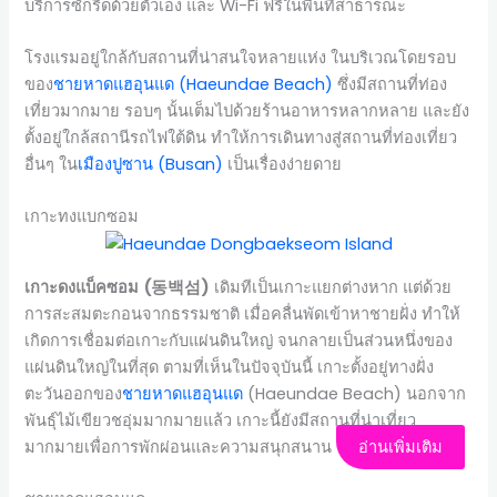
บริการซักรีดด้วยตัวเอง และ Wi-Fi ฟรีในพื้นที่สาธารณะ
โรงแรมอยู่ใกล้กับสถานที่น่าสนใจหลายแห่ง ในบริเวณโดยรอบ
ของ
ชายหาดแฮอุนแด (Haeundae Beach)
ซึ่งมีสถานที่ท่อง
เที่ยวมากมาย รอบๆ นั้นเต็มไปด้วยร้านอาหารหลากหลาย และยัง
ตั้งอยู่ใกล้สถานีรถไฟใต้ดิน ทำให้การเดินทางสู่สถานที่ท่องเที่ยว
อื่นๆ ใน
เมืองปูซาน (Busan)
เป็นเรื่องง่ายดาย
เกาะทงแบกซอม
เกาะดงแบ็คซอม (동백섬)
เดิมทีเป็นเกาะแยกต่างหาก แต่ด้วย
การสะสมตะกอนจากธรรมชาติ เมื่อคลื่นพัดเข้าหาชายฝั่ง ทำให้
เกิดการเชื่อมต่อเกาะกับแผ่นดินใหญ่ จนกลายเป็นส่วนหนึ่งของ
แผ่นดินใหญ่ในที่สุด ตามที่เห็นในปัจจุบันนี้ เกาะตั้งอยู่ทางฝั่ง
ตะวันออกของ
ชายหาดแฮอุนแด
(Haeundae Beach) นอกจาก
พันธุ์ไม้เขียวชอุ่มมากมายแล้ว เกาะนี้ยังมีสถานที่น่าเที่ยว
มากมายเพื่อการพักผ่อนและความสนุกสนาน
อ่านเพิ่มเติม