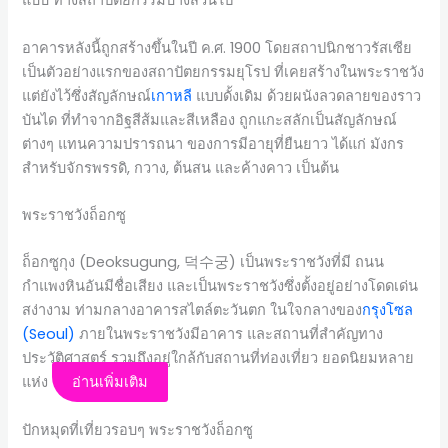
แบบ ทางสถาปัตยกรรมบางส่วนไป
อาคารหลังนี้ถูกสร้างขึ้นในปี ค.ศ. 1900 โดยสถาปนิกชาวรัสเซีย
เป็นตัวอย่างแรกของสถาปัตยกรรมยุโรป ที่เคยสร้างในพระราชวัง
แต่ยังไว้ซึ่งสัญลักษณ์
เกาหลี
แบบดั้งเดิม ด้วยผนังลวดลายของราว
บันได ที่ทำจากอิฐสีส้มและสีเหลือง ถูกแกะสลักเป็นสัญลักษณ์
ต่างๆ แทนความปรารถนา ของการมีอายุที่ยืนยาว ได้แก่ มังกร
สำหรับจักรพรรดิ, กวาง, ต้นสน และค้างคาว เป็นต้น
พระราชวังถ็อกซู
ถ็อกซูกุง (Deoksugung, 덕수궁) เป็นพระราชวังที่มี ถนน
กำแพงหินอันมีชื่อเสียง และเป็นพระราชวังซึ่งตั้งอยู่อย่างโดดเด่น
สง่างาม ท่ามกลางอาคารสไตล์ตะวันตก ในใจกลางของ
กรุงโซล
(Seoul)
ภายในพระราชวังมีอาคาร และสถานที่สำคัญทาง
ประวัติศาสตร์ รวมถึงอยู่ใกล้กับสถานที่ท่องเที่ยว ยอดนิยมหลาย
แห่ง
อ่านเพิ่มเติม
ปักหมุดที่เที่ยวรอบๆ พระราชวังถ็อกซู