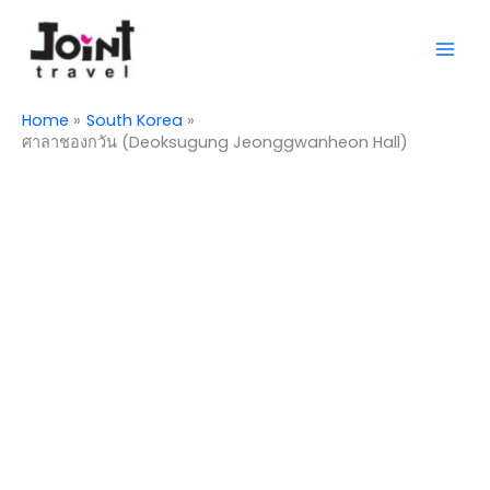
Skip
Mai
to
Men
content
Home
South Korea
ศาลาชองกวัน (Deoksugung Jeonggwanheon Hall)