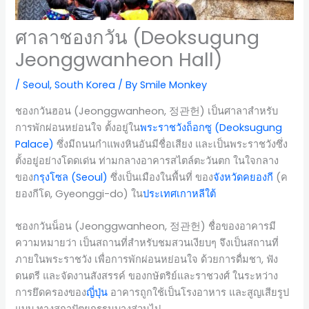
ศาลาชองกวัน (Deoksugung
Jeonggwanheon Hall)
/
Seoul
,
South Korea
/ By
Smile Monkey
ชองกวันฮอน (Jeonggwanheon, 정관헌) เป็นศาลาสำหรับ
การพักผ่อนหย่อนใจ ตั้งอยู่ใน
พระราชวังถ็อกซู (Deoksugung
Palace)
ซึ่งมีถนนกำแพงหินอันมีชื่อเสียง และเป็นพระราชวังซึ่ง
ตั้งอยู่อย่างโดดเด่น ท่ามกลางอาคารสไตล์ตะวันตก ในใจกลาง
ของ
กรุงโซล (Seoul)
ซึ่งเป็นเมืองในพื้นที่ ของ
จังหวัดคยองกี
(ค
ยองกีโด, Gyeonggi-do) ใน
ประเทศเกาหลีใต้
ชองกวันน็อน (Jeonggwanheon, 정관헌) ชื่อของอาคารมี
ความหมายว่า เป็นสถานที่สำหรับชมสวนเงียบๆ จึงเป็นสถานที่
ภายในพระราชวัง เพื่อการพักผ่อนหย่อนใจ ด้วยการดื่มชา, ฟัง
ดนตรี และจัดงานสังสรรค์ ของกษัตริย์และราชวงศ์ ในระหว่าง
การยึดครองของ
ญี่ปุ่น
อาคารถูกใช้เป็นโรงอาหาร และสูญเสียรูป