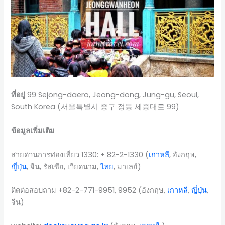
ที่อยู่
99 Sejong-daero, Jeong-dong, Jung-gu, Seoul,
South Korea (서울특별시 중구 정동 세종대로 99)
ข้อมูลเพิ่มเติม
สายด่วนการท่องเที่ยว 1330: + 82-2-1330 (
เกาหลี
, อังกฤษ,
ญี่ปุ่น
, จีน, รัสเซีย, เวียดนาม,
ไทย
, มาเลย์)
ติดต่อสอบถาม +82-2-771-9951, 9952 (อังกฤษ,
เกาหลี
,
ญี่ปุ่น
,
จีน)