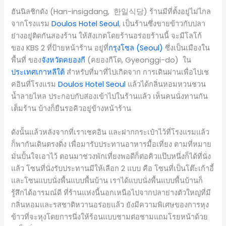
ฮันนิลชิกดัง (Han-insigdang, 한일식당) ร้านมีที่ตั้งอยู่ไม่ไกล
จากโรงแรม
Doulos Hotel Seoul
, เป็นร้านซึ่งขายข้าวกับปลา
ย่างอยู่ติดกันสองร้าน ให้สังเกตโดยร้านอร่อยร้านนี้ จะมีโลโก้
ของ KBS 2 ที่ป้ายหน้าร้าน อยู่ที่
กรุงโซล (Seoul)
ซึ่งเป็นเมืองใน
พื้นที่ ของ
จังหวัดคยองกี
(คยองกีโด, Gyeonggi-do) ใน
ประเทศเกาหลีใต้
สำหรับที่มาที่ไปเกิดจาก การเดินผ่านเพื่อไปเช
คอินที่โรงแรม
Doulos Hotel Seoul
แล้วได้กลิ่นหอมหวนชวน
น้ำลายไหล ประกอบกับส่องเข้าไปในร้านแล้ว เห็นคนนั่งทานกัน
เต็มร้าน บ้างก็ยืนรอคิวอยู่ข้างหน้าร้าน
ดังนั้นแล้วหลังจากที่เราเชคอิน และฝากกระเป๋าไว้ที่โรงแรมแล้ว
ก็พากันเดินตรงดิ่ง เพื่อมารับประทานอาหารมื้อเที่ยง ตามที่หมาย
มั่นปั้นใจเอาไว้ ตอนมาช่วงพักเที่ยงพอดีก็ต่อคิวแป๊บหนึ่งก็ได้ที่นั่ง
แล้ว โซนที่นั่งรับประทานมีให้เลือก 2 แบบ คือ โซนที่เป็นโต๊ะเก้าอี้
และโซนแบบนั่งพื้นแบบพื้นบ้าน เราได้แบบนั่งพื้นแบบพื้นบ้านก็
รู้สึกได้อารมณ์ดี ที่ร้านแห่งนี้นอกเหนือไปจากปลาย่างตัวใหญ่ที่มี
กลิ่นหอมและรสชาติหวานอร่อยแล้ว ยังมีความพิเศษของการหุง
ข้าวที่จะหุงโดยการนึ่งให้ร้อนแบบชามต่อชามแถมโรยหน้าด้วย