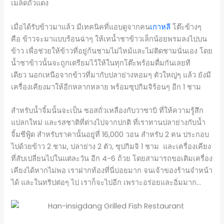
เมล็ดถั่วแดง
เมื่อได้รับข้าวมาแล้ว มีเทคนิคที่แอบดูจากคน
เกาหลี
โต๊ะข้างๆ
คือ ข้าวจะมาแบบร้อนฉ่าๆ ให้เทน้ำชาข้าวเล็กน้อยพรมลงไปบน
ข้าว เพื่อช่วยให้ข้าวที่อยู่ก้นชามไม่ไหม้และไม่ติดชามนั่นเอง โดย
น้ำชาข้าวนั้นจะถูกเตรียมไว้ให้ในทุกโต๊ะพร้อมดื่มกันเลยที
เดียว นอกเหนือจากข้าวที่มากับปลาย่างหอมๆ ตัวใหญ่ๆ แล้ว ยังมี
เครื่องเคียงมาให้อีกหลากหลาย พร้อมซุปกิมจิร้อนๆ อีก 1 ชาม
สำหรับน้ำจิ้มนั้นจะเป็น ซอสถั่วเหลืองกับวาซาบิ ที่ให้ความรู้สึก
แปลกใหม่ และรสชาติที่ต่างไปจากปกติ ที่เราทานปลาย่างกับน้ำ
จิ้มซีฟู้ด สำหรับราคานั้นอยู่ที่ 16,000 วอน สำหรับ 2 คน ประกอบ
ไปด้วยข้าว 2 ชาม, ปลาย่าง 2 ตัว, ซุปกิมจิ 1 ชาม และเครื่องเคียง
ที่สับเปลี่ยนไปในแต่ละวัน อีก 4-6 ถ้วย โดยสามารถขอเติมเครื่อง
เคียงได้หากไม่พอ เราฝากท้องที่นี่บ่อยมาก จนเจ้าของร้านจำหน้า
ได้ และในทริปต่อๆ ไป เราก็จะไปอีก เพราะอร่อยและอิ่มมาก…