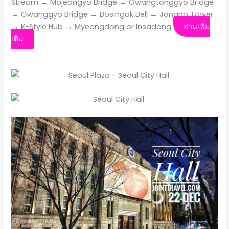
Stream → Mojeongyo Bridge → Gwangtonggyo Bridge
→ Gwanggyo Bridge → Bosingak Bell → Jongno Tower
→ K-Style Hub → Myeongdong or Insadong
อ่านเพิ่ม
เติม