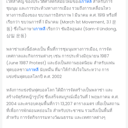
เวทีสำคัญ ของประวัติศาสตร์สมัยใหม่ของ
เกาหลี
สำหรับการ
ชุมนุม และการประท้วงทางการเมือง รวมถึงการเคลื่อนไหว
ทางการเมืองของ ขบวนการอิสรภาพ 1 มีนาคม ค.ศ. 1919 หรือที่
เรียกว่า ขบวนการที่ 1 มีนาคม (March 1st Movement, 3.1 운
동) ซึ่งในภาษา
เกาหลี
เรียกว่า ซัมอิลอุนดง (Sam-il Undong,
삼일 운동)
พลาซ่าแห่งนี้ยังคงเป็น พื้นที่การชุมนุมทางการเมือง, การจัด
เทศกาลและกิจกรรมต่างๆ เช่น การประท้วงมิถุนายน 1987
(June 1987 Protest) และยังเป็นสถานยอดนิยม สำหรับแฟน
ฟุตบอลชาว
เกาหลี
นับหมื่น ที่มาให้กำลังใจในระหว่าง การ
แข่งขันฟุตบอลโลกปี ค.ศ. 2002
หลังการแข่งขันฟุตบอลโลก ได้มีการจัดสร้างเป็นพลาซ่า และ
สร้างจัตุรัสหญ้ารูปไข่ ซึ่งเสร็จสมบูรณ์เมื่อวันที่ 1 พฤษภาคม ค.ศ.
2004 และครอบคลุมพื้นที่กว่า 13,207 ตารางเมตร เพื่อเป็นสถาน
ที่เพื่อการพักผ่อนหย่อนใจ สำหรับประชาชน รวมถึงเป็นพื้นที่
สำหรับ การจัดกิจกรรมทางวัฒนธรรม และเทศกาลต่างๆ