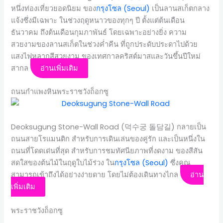
หนึ่งท่องเที่ยวยอดนิยม ของ
กรุงโซล (Seoul)
เป็นลานสเก็ตกลาง
แจ้งซึ่งมีเฉพาะ ในช่วงฤดูหนาวของทุกๆ ปี ตั้งแต่ต้นเดือน
ธันวาคม ถึงต้นเดือนกุมภาพันธ์ โดยเฉพาะอย่างยิ่ง ความ
สวยงามของลานสเก็ตในช่วงค่ำคีน ที่ถูกประดับประดาไปด้วย
แสงไฟหลากสีสวยงาม ของเทศกาลคริสต์มาสและวันขึ้นปีใหม่
สากล
อ่านเพิ่มเติม
ถนนกำแพงหินพระราชวังถ็อกซู
Deoksugung Stone-Wall Road (덕수궁 돌담길) กลายเป็น
ถนนสายโรแมนติก สำหรับการเดินเล่นของคู่รัก และเป็นหนึ่งใน
ถนนที่โดดเด่นที่สุด สำหรับการชมทัศนียภาพที่งดงาม ของสีสัน
สดใสของต้นไม้ในฤดูใบไม้ร่วง ใน
กรุงโซล (Seoul)
ซึ่งคุณ
สามารถเข้าถึงได้อย่างง่ายดาย โดยไม่ต้องเดินทางไกล
อ่าน
เพิ่มเติม
พระราชวังถ็อกซู