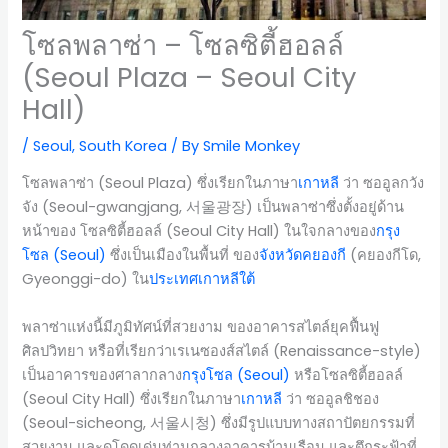
โซลพลาซ่า – โซลซิตี้ฮอลล์
(Seoul Plaza – Seoul City
Hall)
/
Seoul
,
South Korea
/ By
Smile Monkey
โซลพลาซ่า (Seoul Plaza) ซึ่งเรียกในภาษา
เกาหลี
ว่า ซออูลกวัง
จัง (Seoul-gwangjang, 서울광장) เป็นพลาซ่าซึ่งตั้งอยู่ด้าน
หน้าของ โซลซิตี้ฮอลล์ (Seoul City Hall) ในใจกลางของ
กรุง
โซล (Seoul)
ซึ่งเป็นเมืองในพื้นที่ ของ
จังหวัดคยองกี
(คยองกีโด,
Gyeonggi-do) ใน
ประเทศเกาหลีใต้
พลาซ่าแห่งนี้มีภูมิทัศน์ที่สวยงาม ของอาคารสไตล์ยุคฟื้นฟู
ศิลปวิทยา หรือที่เรียกว่าเรเนซองส์สไตล์ (Renaissance-style)
เป็นอาคารของศาลากลาง
กรุงโซล (Seoul)
หรือโซลซิตี้ฮอลล์
(Seoul City Hall) ซึ่งเรียกในภาษา
เกาหลี
ว่า ซออูลชิชอง
(Seoul-sicheong, 서울시청) ซึ่งมีรูปแบบทางสถาปัตยกรรมที่
สวยงาม และดูโดดเด่นท่ามกลางอาคารบ้านเรือน และตึกระฟ้าที่