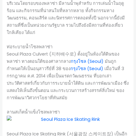
บริเวณโดยรอบของพลาซ่า มีลานน้ำพุสำหรับ การเล่นน้ำในฤดู
ร้อน และกิจกรรมที่น่าสนใจที่หลากหลาย ทั้งกิจกรรมทาง
วัฒนธรรม, คอนเสิร์ต และนิทรรศการตลอดทั้งปี นอกจากนี้ยังมี
สถานที่ซึ่งเป็นหน่วยงานรัฐบาล รวมไปถึงยังมีสถานที่ท่องเที่ยว
ใกล้เคียง ได้แก่
ท่อระบายน้ำโซลพลาซ่า
Seoul Plaza Culvert (지하배수로) ตั้งอยู่ในห้องใต้ดินของ
พลาซ่า ทางตอนใต้ของศาลากลาง
กรุงโซล (Seoul)
มันถูก
กำหนดให้เป็นอนุสาวรีย์ที่ 38 ของ
กรุงโซล (Seoul)
เมื่อวันที่ 3
กรกฎาคม ค.ศ. 2014 เพื่อเป็นมรดกวัฒนธรรม ที่บอกเล่า
ประวัติศาสตร์เกี่ยวกับการระบายน้ำใต้ดิน และการพัฒนาเมือง ซึ่ง
แสดงให้เห็นถึงขั้นตอน และกระบวนการสร้างสรรค์สิ่งใหม่ ของ
การพัฒนาวิศวกรโยธาที่ทันสมัย
ลานสเก็ตน้ำแข็งโซลพลาซ่า
Seoul Plaza Ice Skating Rink (서울광장 스케이트장) เป็นอีก