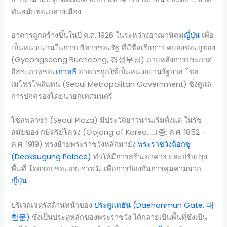
ทันสมัยของกลางเมือง
อาคารถูกสร้างขึ้นในปี ค.ศ. 1926 ในระหว่างอาณานิคม
ญี่ปุ่น
เพื่อ
เป็นหน่วยงานในการบริหารของรัฐ ที่มีชื่อเรียกว่า คยองซองบูชอง
(Gyeongseong Bucheong, 경성부청) ภายหลังการประกาศ
อิสระภาพของ
เกาหลี
อาคารถูกใช้เป็นหน่วยงานรัฐบาล โซล
เมโทรโพลิแทน (Seoul Metropolitan Government) ซึ่งดูแล
การปกครองโดยนายกเทศมนตรี
โซลพลาซ่า (Seoul Plaza) มีประวัติยาวนานเริ่มตั้งแต่ ในรัช
สมัยของ กษัตริย์โคจง (Gojong of Korea, 고종; ค.ศ. 1852 –
ค.ศ. 1919) ทรงย้ายพระราชวังหลักมายัง
พระราชวังถ็อกซู
(Deoksugung Palace)
ทำให้มีการสร้างอาคาร และปรับปรุง
พื้นที่ โดยรอบของพระราชวัง เพื่อการป้องกันการคุมคามจาก
ญี่ปุ่น
บริเวณจตุรัสด้านหน้าของ
ประตูแทฮัน (Daehanmun Gate, 대
한문)
ซึ่งเป็นประตูหลักของพระราชวัง ได้กลายเป็นพื้นที่ซึ่งเป็น