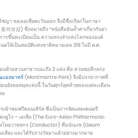
รัชญา ของเอเชียตะวันออก จึงมีชื่อเรียกในภาษา
동의보감) ซึ่งหมายถึง “หนังสืออันล้ำค่าเกี่ยวกับยา
การขึ้นทะเบียนเป็น ความทรงจำแห่งโลกขององค์
นดให้เป็นสมบัติแห่งชาติหมายเลข 319 ในปี ค.ศ.
้อมรอบด้วยสวนสาธารณะถึง 2 แห่ง คือ สวนซอลีกลกง
ณะมงมาทร์
(Montmartre Park) จึงมีบรรยากาศที่
นยังหอสมุดแห่งนี้ ในวันศุกร์สุดท้ายของแต่ละเดือน
คม
ข้าชมฟรีคอนเสิร์ต ซึ่งเป็นการจัดแสดงดนตรี
ห่งยูโร – เอเชีย (The Euro-Asian Philharmonic
วงโดยวาทยกร (Conductor) คึมนันแซ (Geum
่อเสียง และได้รับรางวัลมาแล้วอย่างมากมาย