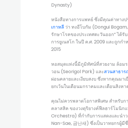
Dynasty)
หนังสือทางการแพทย์ ซึ่งมีคุณค่าทางป
เกาหลี
ว่า ทงอีโบกัม (Dongui Bogam, 
รักษาโรคของประเทศตะวันออก” ได้รับ
การยูเนสโก ในปี ค.ศ. 2009 และถูกกำห
2015
หอสมุดแห่งนี้มีภูมิทัศน์ที่สวยงาม ล
วอน (Seorigol Park) และ
สวนสาธาร
ผ่อนคลายและเงียบสงบ ซึ่งหากคุณมาเยือ
ยกเว้นในเดือนมกราคมและเดือนสิงหา
คุณไม่ควรพลาดโอกาสพิเศษ สำหรับการเ
คลาสสิค ของวงดุริยางค์ฟีลฮาร์โมนิกแ
Orchestra) ที่กำกับการแสดงและนำ
Nan-Sae, 금난새) ซึ่งเป็นวาทยกรผู้มีชื