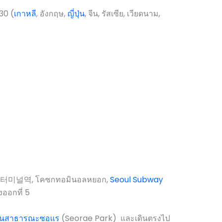
30 (
เกาหลี
, อังกฤษ,
ญี่ปุ่น
, จีน, รัสเซีย, เวียดนาม,
미널역, โคซกทอมินอลหยอก,
Seoul Subway
ออกที่ 5
นสาธารณะซอแร
(Seorae Park) และเดินตรงไป