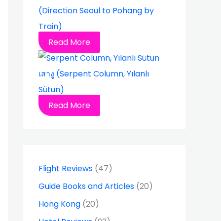
(Direction Seoul to Pohang by
Train)
Read More
เสางู (Serpent Column, Yılanlı
Sütun)
Read More
Flight Reviews
(47)
Guide Books and Articles
(20)
Hong Kong
(20)