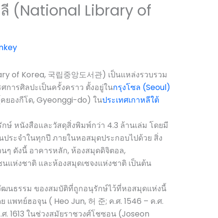
ี (National Library of
nkey
Library of Korea, 국립중앙도서관) เป็นแหล่งรวบรวม
การศิลปะเป็นครั้งคราว ตั้งอยู่ใน
กรุงโซล (Seoul)
คยองกีโด, Gyeonggi-do) ใน
ประเทศเกาหลีใต้
์ หนังสือและวัสดุสิ่งพิมพ์กว่า 4.3 ล้านเล่ม โดยมี
ประจำในทุกปี ภายในหอสมุดประกอบไปด้วย สิ่ง
ดังนี้ อาคารหลัก, ห้องสมุดดิจิตอล,
นแห่งชาติ และห้องสมุดเซจงแห่งชาติ เป็นต้น
ฒนธรรม ของสมบัติที่ถูกอนุรักษ์ไว้ที่หอสมุดแห่งนี้
ย แพทย์ฮอจุน ( Heo Jun, 허 준; ค.ศ. 1546 – ค.ศ.
ปี ค.ศ. 1613 ในช่วงสมัยราชวงศ์โชซอน (Joseon