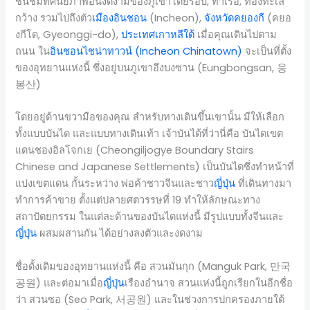
ชื่นชมทัศนียภาพอันงดงามของภูเขาโดยรอบ, ท่าเรือ, ท้องทะเล
กว้าง รวมไปถึงตัว
เมืองอินชอน
(Incheon),
จังหวัดคยองกี
(คยอ
งกีโด, Gyeonggi-do),
ประเทศเกาหลีใต้
เมื่อคุณเดินไปตาม
ถนน ใน
อินชอนไชน่าทาวน์ (Incheon Chinatown)
จะเป็นที่ตั้ง
ของอุทยานแห่งนี้ ซึ่งอยู่บนภูเขาอึงบงซาน (Eungbongsan, 응
봉산)
โดยอยู่ด้านขวามือของคุณ สำหรับทางเดินขึ้นเขานั้น มีให้เลือก
ทั้งแบบบันได และแบบทางเดินเท้า เจ้าบันได้ที่ว่านี่คือ บันไดเขต
แดนชองอิลโจกเย (Cheongiljogye Boundary Stairs
Chinese and Japanese Settlements) เป็นบันไดซึ่งทำหน้าที่
แบ่งเขตแดน กั้นระหว่าง พ่อค้าชาวจีนและชาว
ญี่ปุ่น
ที่เดินทางมา
ทำการค้าขาย ตั้งแต่ปลายศตวรรษที่ 19 ทำให้ลักษณะทาง
สถาปัตยกรรม ในแต่ละด้านของบันไดแห่งนี้ มีรูปแบบทั้งจีนและ
ญี่ปุ่น
ผสมผสานกัน ได้อย่างลงตัวและงดงาม
ชื่อดั้งเดิมของอุทยานแห่งนี้ คือ สวนมันกุก (Manguk Park, 만국
공원) และต่อมาเมื่อ
ญี่ปุ่น
เรืองอำนาจ สวนแห่งนี้ถูกเรียกในอีกชื่อ
ว่า สวนซอ (Seo Park, 서공원) และในช่วงการปกครองภายใต้