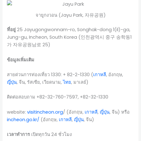
จายูกงวอน (Jayu Park, 자유공원)
ที่อยู่
25 Jayugongwonnam-ro, Songhak-dong 1(il)-ga,
Jung-gu, Incheon, South Korea (인천광역시 중구 송학동1
가 자유공원남로 25)
ข้อมูลเพิ่มเติม
สายด่วนการท่องเที่ยว 1330: + 82-2-1330 (
เกาหลี
, อังกฤษ,
ญี่ปุ่น
, จีน, รัสเซีย, เวียดนาม,
ไทย
, มาเลย์)
ติดต่อสอบถาม +82-32-760-7597, +82-32-1330
website:
visitincheon.org
/ (อังกฤษ,
เกาหลี
,
ญี่ปุ่น
, จีน) หรือ
incheon.go.kr/
(อังกฤษ,
เกาหลี
,
ญี่ปุ่น
, จีน)
เวลาทำการ
เปิดทุกวัน 24 ชั่วโมง