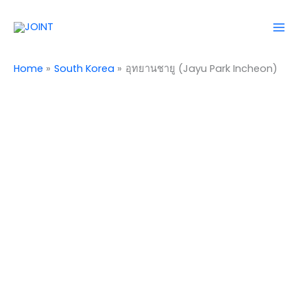
Skip
Mai
to
Men
content
Home
South Korea
อุทยานชายู (Jayu Park Incheon)