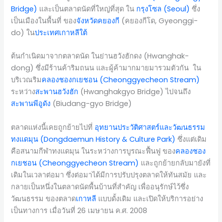
Bridge)
และเป็นตลาดนัดที่ใหญ่ที่สุด ใน
กรุงโซล (Seoul)
ซึ่ง
เป็นเมืองในพื้นที่ ของ
จังหวัดคยองกี
(คยองกีโด, Gyeonggi-
do) ใน
ประเทศเกาหลีใต้
ต้นกำเนิดมาจากตลาดนัด ในย่านฮวังฮักดง (Hwanghak-
dong) ซึ่งมีร้านค้าริมถนน และผู้ค้ามากมายมารวมตัวกัน ใน
บริเวณริม
คลองชองกเยชอน (Cheonggyecheon Stream)
ระหว่าง
สะพานฮวังฮัก
(Hwanghakgyo Bridge) ไปจนถึง
สะพานพีอูดัง
(Biudang-gyo Bridge)
ตลาดแห่งนี้เคยถูกย้ายไปที่
อุทยานประวัติศาสตร์และวัฒนธรรม
ทงแดมุน (Dongdaemun History & Culture Park)
ซึ่งแต่เดิม
คือสนามกีฬาทงแดมุน ในระหว่างการบูรณะฟื้นฟู ของ
คลองชอง
กเยชอน (Cheonggyecheon Stream)
และถูกย้ายกลับมายังที่
เดิมในเวลาต่อมา ซึ่งต่อมาได้มีการปรับปรุงตลาดให้ทันสมัย และ
กลายเป็นหนึ่งในตลาดนัดพื้นบ้านที่สำคัญ เพื่ออนุรักษ์ไว้ซึ่ง
วัฒนธรรม ของตลาด
เกาหลี
แบบดั้งเดิม และเปิดให้บริการอย่าง
เป็นทางการ เมื่อวันที่ 26 เมษายน ค.ศ. 2008