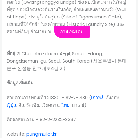
ทงกโย (Gwangtonggyo Bridge) ซึ่งเคยเป็นสะพานในใหญ่
ที่สุด ของเมืองหลวงฮันยางในอดีต, กำแพงแห่งความหวัง (Wall
of Hope), ประตูโอกันซูมุน (Site of Ogansumun Gate),
บริเวณที่ใช้ซักผ้าในยุคโบราณ (Historic Laundry Site) และ
สถานที่อื่นๆ อีกมากมาย
อ่านเพิ่มเติม
ที่อยู่
21 Cheonho-daero 4-gil, Sinseol-dong,
Dongdaemun-gu, Seoul, South Korea (서울특별시 동대
문구 신설동 천호대로4길 21)
ข้อมูลเพิ่มเติม
สายด่วนการท่องเที่ยว 1330: + 82-2-1330 (
เกาหลี
, อังกฤษ,
ญี่ปุ่น
, จีน, รัสเซีย, เวียดนาม,
ไทย
, มาเลย์)
ติดต่อสอบถาม + 82-2-2232-3367
website:
pungmul.or.kr