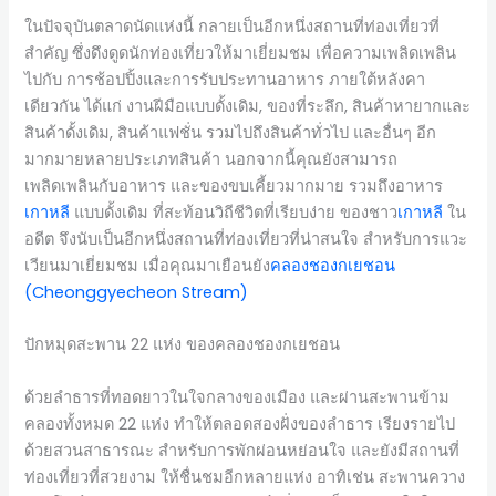
ในปัจจุบันตลาดนัดแห่งนี้ กลายเป็นอีกหนึ่งสถานที่ท่องเที่ยวที่
สำคัญ ซึ่งดึงดูดนักท่องเที่ยวให้มาเยี่ยมชม เพื่อความเพลิดเพลิน
ไปกับ การช้อปปิ้งและการรับประทานอาหาร ภายใต้หลังคา
เดียวกัน ได้แก่ งานฝีมือแบบดั้งเดิม, ของที่ระลึก, สินค้าหายากและ
สินค้าดั้งเดิม, สินค้าแฟชั่น รวมไปถึงสินค้าทั่วไป และอื่นๆ อีก
มากมายหลายประเภทสินค้า นอกจากนี้คุณยังสามารถ
เพลิดเพลินกับอาหาร และของขบเคี้ยวมากมาย รวมถึงอาหาร
เกาหลี
แบบดั้งเดิม ที่สะท้อนวิถีชีวิตที่เรียบง่าย ของชาว
เกาหลี
ใน
อดีต จึงนับเป็นอีกหนึ่งสถานที่ท่องเที่ยวที่น่าสนใจ สำหรับการแวะ
เวียนมาเยี่ยมชม เมื่อคุณมาเยือนยัง
คลองชองกเยชอน
(Cheonggyecheon Stream)
ปักหมุดสะพาน 22 แห่ง ของคลองชองกเยชอน
ด้วยลำธารที่ทอดยาวในใจกลางของเมือง และผ่านสะพานข้าม
คลองทั้งหมด 22 แห่ง ทำให้ตลอดสองฝั่งของลำธาร เรียงรายไป
ด้วยสวนสาธารณะ สำหรับการพักผ่อนหย่อนใจ และยังมีสถานที่
ท่องเที่ยวที่สวยงาม ให้ชื่นชมอีกหลายแห่ง อาทิเช่น สะพานควาง