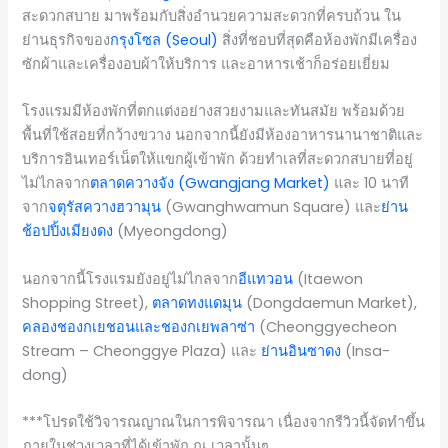
สะดวกสบาย มาพร้อมกับสิ่งอำนวยความสะดวกที่ครบถ้วน ใน
ย่านธุรกิจของ
กรุงโซล (Seoul)
สิ่งที่ชอบที่สุดคือห้องพักมีเครื่อง
ซักผ้าและเครื่องอบผ้าให้บริการ และอาหารเช้าก็อร่อยเยี่ยม
โรงแรมมีห้องพักที่ตกแต่งอย่างสวยงามและทันสมัย พร้อมด้วย
พื้นที่ใช้สอยที่กว้างขวาง นอกจากนี้ยังมีห้องอาหารนานาชาติและ
บริการอินเทอร์เน็ตให้แขกผู้เข้าพัก ด้วยทำเลที่สะดวกสบายที่อยู่
ไม่ไกลจาก
ตลาดควางจัง (Gwangjang Market)
และ 10 นาที
จาก
จตุรัสควางฮวามุน
(Gwanghwamun Square) และ
ย่าน
ช้อปปิ้งเมียงดง
(Myeongdong)
นอกจากนี้โรงแรมยังอยู่ไม่ไกลจาก
อีแทวอน
(Itaewon
Shopping Street),
ตลาดทงแดมุน
(Dongdaemun Market),
คลองชองกเยชอนและชองกเยพลาซ่า
(Cheonggyecheon
Stream – Cheonggye Plaza) และ
ย่านอินซาดง
(Insa-
dong)
***โปรดใช้วิจารณญาณในการพิจารณา เนื่องจากรีวิวนี้จัดทำขึ้น
ภายในช่วงเวลาที่ได้เข้าพัก ณ เวลานั้นๆ