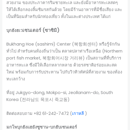
สวยงาม ของประภาคารริมชายทะเล และยังมีอาหารทะเลสดๆ
ให้ได้เลือกลองลิ้มชิมรสกันด้วย โดยมีร้านอาหารที่มีชื่อเสียง และ
เป็นที่นิยมสำหรับนักท่องเที่ยว ทั้งในและต่างประเทศ ได้แก่
เ
ซนเตอร์ (
ซาซิมิ)
บุกฮังฮเว
Bukhang Hoe (sashimi) Center (북항회센터) หรือรู้จักกัน
ทั่วไป สำหรับคนท้องถิ่นว่าเป็น ตลาดปลาท่าเรือเหนือ (Northern
port fish market, 북항회어시장 거리뷰) เป็นสถานที่ที่บริการ
อาหารทะเล ซึ่งมีให้เลือกหลากหลาย ด้วยรสชาติอร่อยและสด
ใหม่ พร้อมกับการรับประทาน ไปกับวิวทิวทัศน์ที่สวยงาม ของท้อง
ทะเลกว้าง
ที่อยู่ Jukgyo-dong, Mokpo-si, Jeollanam-do, South
Korea (전라남도 목포시 죽교동)
ติดต่อสอบถาม +82 61-242-7472 (
เกาหลี
)
มกโพบุกฮังแฮยังซูซาน-บกฮับเซนเตอร์