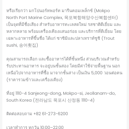
หรือเรียกว่า มกโปนอร์ทพอร์ท มารีนคอมเพล็กซ์ (Mokpo
North Port Marine Complex, 목포북항해양수산복합센터)
เป็นจุดที่มีชื่อเสียง สำหรับอาหารทะเลสดใหม่ รสชาติดีเยี่ยม และ
หลากหลาย พร้อมเครื่องเคียงแสนอร่อย และบริการที่ดีเยี่ยม โดย
เฉพาะอาหารที่ขึ้นชื่อ ได้แก่ ซาซิมิและปลาเทราท์ซูชิ (Trout
sushi, 송어횟집)
คุณสามารถเลือก และซื้ออาหารได้ที่ชั้นหนึ่ง ส่วนบริเวณสำหรับ
รับประทานอาหาร จะอยู่บนชั้นสอง โดยมีค่าใช้จ่ายพื้นฐาน นอก
เหนือไปจากอาหารที่ซื้อ มาจากชั้นล่าง เป็นเงิน 5,000 วอนต่อคน
(ราคารวมข้าวและเครื่องเคียง)
ที่อยู่ 1110-4 Sanjeong-dong, Mokpo-si, Jeollanam-do,
South Korea (전라남도 목포시 산정동 1110-4)
ติดต่อสอบถาม +82 61-273-6200
เวลาทำการ ทุกวัน 10:00–22:00