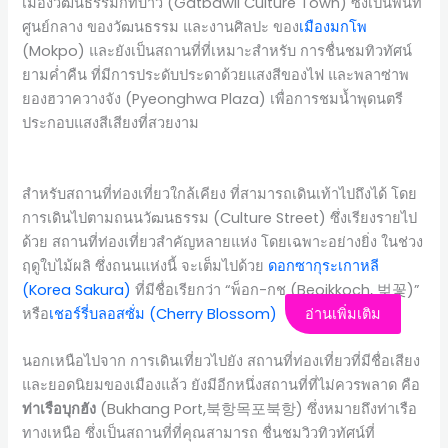
เมืองวัฒนธรรมกัทบาวี (Gatbawil Culture Town) ซึ่งเป็นพื้นที่
ศูนย์กลาง ของวัฒนธรรม และงานศิลปะ ของ
เมืองมกโพ
(Mokpo) และยังเป็นสถานที่ที่เหมาะสำหรับ การชื่นชมทิวทัศน์
ยามค่ำคืน ที่มีการประดับประดาด้วยแสงสีของไฟ และพลาซ่าพ
ยองฮวาควางจัง (Pyeonghwa Plaza) เพื่อการชมน้ำพุดนตรี
ประกอบแสงสีเสียงที่สวยงาม
สำหรับสถานที่ท่องเที่ยวใกล้เคียง ที่สามารถเดินเท้าไปถึงได้ โดย
การเดินไปตามถนนวัฒนธรรม (Culture Street) ซึ่งเรียงรายไป
ด้วย สถานที่ท่องเที่ยวสำคัญหลายแห่ง โดยเฉพาะอย่างยิ่ง ในช่วง
ฤดูใบไม้ผลิ ซึ่งถนนแห่งนี้ จะเต็มไปด้วย
ดอกซากุระ
เกาหลี
(Korea Sakura)
ที่มีชื่อเรียกว่า “พ็อก-กช (Beojkkoch, 벚꽃)”
หรือ
เชอร์รี่บลอสซั่ม (Cherry Blossom)
อ่านเพิ่มเติม
นอกเหนือไปจาก การเดินเที่ยวไปยัง สถานที่ท่องเที่ยวที่มีชื่อเสียง
และยอดนิยมของเมืองแล้ว ยังมีอีกหนึ่งสถานที่ที่ไม่ควรพลาด คือ
ท่าเรือบุกฮัง
(Bukhang Port,북항목포북항) ซึ่งหมายถึงท่าเรือ
ทางเหนือ ซึ่งเป็นสถานที่ที่คุณสามารถ ชื่นชมวิวทิวทัศน์ที่