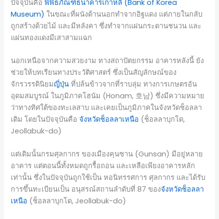
ปัจจุบันคือ
พิพิธภัณฑ์ธนาคาร
เกาหลี
(Bank of Korea
Museum)
ในขณะที่ผนังด้านนอกทำจากอิฐแดง แต่ภายในกลับ
ถูกสร้างด้วยไม้ และมีหลังคา ซึ่งทำจากแผ่นกระดานชนวน และ
แผ่นทองแดงมีเสาสามแฉก
นอกเหนือจากความสวยงาม ทางสถาปัตยกรรม อาคารหลังนี้ ยัง
ช่วยให้บทเรียนทางประวัติศาสตร์ ซึ่งเป็นสัญลักษณ์ของ
จักรวรรดินิยม
ญี่ปุ่น
ที่ปล้นข้าวจากที่ราบลุ่ม ทางการเกษตรอัน
อุดมสมบูรณ์ ในภูมิภาคโฮนัม (Honam, 호남) ซึ่งมีความหมาย
ว่าทางทิศใต้ของทะเลสาบ และเคยเป็นภูมิภาคในจังหวัดช็อลลา
เดิม โดยในปัจจุบันคือ
จังหวัดช็อลลาเหนือ
(ช็อลลาบุกโด,
Jeollabuk-do)
แต่เดิมนั้นกรมศุลกากร ของเมืองคุนซาน (Gunsan) มีอยู่หลาย
อาคาร แต่ตอนนี้ทั้งหมดถูกรื้อถอน และเหลือเพียงอาคารหลัก
เท่านั้น ซึ่งในปัจจุบันถูกใช้เป็น หอนิทรรศการ ศุลกากร และได้รับ
การขึ้นทะเบียนเป็น อนุสรณ์สถานลำดับที่ 87 ของ
จังหวัดช็อลลา
เหนือ
(ช็อลลาบุกโด, Jeollabuk-do)