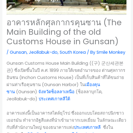
อาคารหลักศุลกากรคุนซาน (The
Main Building of the old
Customs House in Gunsan)
/
Gunsan
,
Jeollabuk-do
,
South Korea
/ By
Smile Monkey
Gunsan Customs House Main Building ((구) 군산세관본
관) ซึ่งเปิดขึ้นในปี ค.ศ. 1899 ภายใต้เขตอำนาจของ ด่านศุลกากร
อินชน (Inchon Customs House) เป็นที่เก็บสินค้าที่ได้ขนถ่าย
ผ่านท่าเรือคุนซาน (Gunsan Harbor) ใน
เมืองคุน
ซาน
(Gunsan)
จังหวัดช็อลลาเหนือ
(ช็อลลาบุกโด,
Jeollabuk-do)
ประเทศเกาหลีใต้
อาคารแห่งนี้เป็นอาคารสไตล์ยุโรป ซึ่งออกแบบโดยสถาปนิกชาว
เยอรมัน ทำจากอิฐสีแดงที่นำเข้ามาจากเบลเยี่ยม ในลักษณะเดียว
กับที่สำนักงานใหญ่ ของธนาคารแห่ง
ประเทศ
เกาหลี
ซึ่งใน