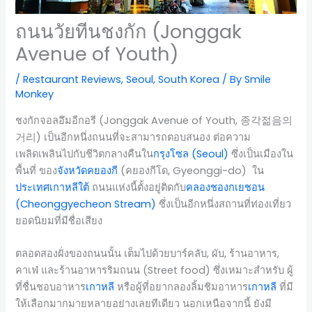
ถนนวัยทีนชงกัก (Jonggak
Avenue of Youth)
/
Restaurant Reviews
,
Seoul
,
South Korea
/ By
Smile
Monkey
ชงกักจอลอึมอีกอรี (Jonggak Avenue of Youth, 종각젊음의
거리) เป็นอีกหนึ่งถนนที่จะสามารถตอบสนอง ต่อความ
เพลิดเพลินไปกับชีวิตกลางคืนใน
กรุงโซล (Seoul)
ซึ่งเป็นเมืองใน
พื้นที่ ของ
จังหวัดคยองกี
(คยองกีโด, Gyeonggi-do) ใน
ประเทศเกาหลีใต้
ถนนแห่งนี้ตั้งอยู่ติดกับ
คลองชองกเยชอน
(Cheonggyecheon Stream)
ซึ่งเป็นอีกหนึ่งสถานที่ท่องเที่ยว
ยอดนิยมที่มีชื่อเสียง
ตลอดสองฝั่งของถนนนั้น เต็มไปด้วยบาร์คลับ, ผับ, ร้านอาหาร,
คาเฟ่ และร้านอาหารริมถนน (Street food) ซึ่งเหมาะสำหรับ ผู้
ที่ชื่นชอบอาหาร
เกาหลี
หรือผู้ที่อยากลองลิ้มชิมอาหาร
เกาหลี
ที่มี
ให้เลือกมากมายหลายอย่างเลยทีเดียว นอกเหนือจากนี้ ยังมี