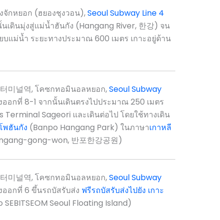
ักหยอก (ฮยองชุงวอน),
Seoul Subway Line 4
นเดินมุ่งสู่แม่น้ำฮันกัง (Hangang River, 한강) จน
ยบแม่น้ำ ระยะทางประมาณ 600 เมตร เกาะอยู่ด้าน
미널역, โคซกทอมินอลหยอก,
Seoul Subway
ออกที่ 8-1 จากนั้นเดินตรงไปประมาณ 250 เมตร
 Bus Terminal Sageori และเดินต่อไป โดยใช้ทางเดิน
พฮันกัง
(Banpo Hangang Park) ในภาษา
เกาหลี
npohangang-gong-won, 반포한강공원)
미널역, โคซกทอมินอลหยอก,
Seoul Subway
อกที่ 6 ขึ้นรถบัสรับส่ง
ฟรีรถบัสรับส่งไปยัง เกาะ
o SEBITSEOM Seoul Floating Island)