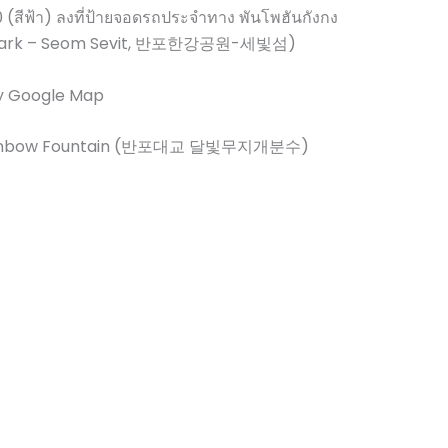
สีฟ้า) ลงที่ป้ายจอดรถประจำทาง พันโพฮันกังกง
g Park – Seom Sevit, 반포한강공원-세빛섬)
y Google Map
 Rainbow Fountain (반포대교 달빛무지개분수)