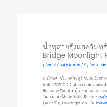
น้ำพุสายรุ้งแสงจัน
Bridge Moonlight 
/
Seoul
,
South Korea
/ By
Smile Mo
พันโพแด-กโย ทัลพิชมูจีเกบุนซู (B
달빛무지개분수) เป็นการแสดงแสงสีประกอบ
Rainbow Fountain) ตลอดแนวของสะพา
ในสะพาน ที่สำคัญในตัวเมืองของ
กรุงโ
(คยองกีโด, Gyeonggi-do) ใน
ประเทศ