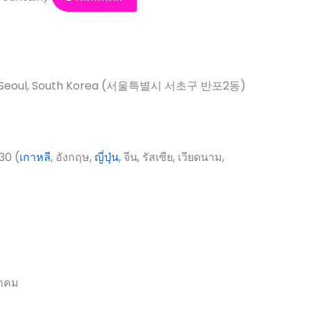
u, Seoul, South Korea (서울특별시 서초구 반포2동)
30 (
เกาหลี
, อังกฤษ,
ญี่ปุ่น
, จีน, รัสเซีย, เวียดนาม,
ลาคม