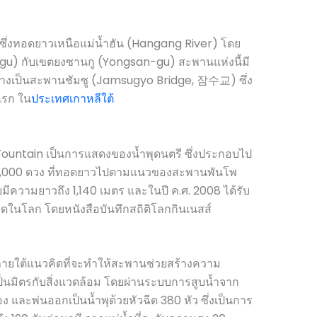
งทอดยาวเหนือแม่น้ำฮัน (Hangang River) โดย
gu) กับเขตยงซานกู (Yongsan-gu) สะพานแห่งนี้มี
ล่างเป็นสะพานชัมซู (Jamsugyo Bridge, 잠수교) ซึ่ง
แรก ใน
ประเทศเกาหลีใต้
untain เป็นการแสดงของน้ำพุดนตรี ซึ่งประกอบไป
 10,000 ดวง ที่ทอดยาวไปตามแนวของสะพานพันโพ
วามยาวถึง 1,140 เมตร และในปี ค.ศ. 2008 ได้รับ
่สุดในโลก โดยหนังสือบันทึกสถิติโลกกินเนสส์
ภายใต้แนวคิดที่จะทำให้สะพานช่วยสร้างความ
็นมิตรกับสิ่งแวดล้อม โดยผ่านระบบการสูบน้ำจาก
่อง และพ่นออกเป็นน้ำพุด้วยหัวฉีด 380 หัว ซึ่งเป็นการ