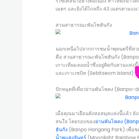
รีไซเคิลน้ำอย่างต่อเนื่อง ทำให้ดึงน้ำได
เมตร และยิงได้ไกลถึง 43 เมตรตามแ
สวนสาธารณะพันโพฮันกัง
นอกเหนือไปจากการชมน้ำพุดนตรีที่สวยงามแ
คือ สวนสาธารณะพันโพฮันกัง (Banpo Ha
เกาะเทียมลอยน้ำซึ่งอยู่ติดกับสวนแห่งน
และเกาะเซบิท (Sebitseom Island)
ปักหมุดที่เที่ยวย่านพันโพดง (Banpo-
เมื่อคุณมาเยือนยังหอสมุดแห่งนี้แล้ว ยังม
สนใจ โดยรอบของ
ย่านพันโพดง (Ban
ฮันกัง
(Banpo Hangang Park) เพื่อ
น้ำพุแสงจันทร์
(Moonlight Rainbow 