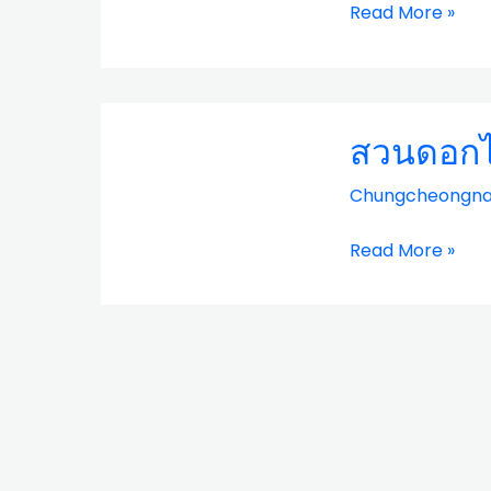
อัน
Read More »
(Taean
Tulip
Festival)
สวน
สวนดอกไม
ดอกไม้
เกาหลี
Chungcheongn
(Korea
Flower
Read More »
Park)