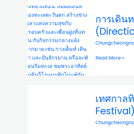
การ
การเดิน
เดิน
ทาง
(Directi
โดย
รถ
Chungcheongn
บัส
จาก
Read More »
โซล
–
แท
อัน
เทศกาล
(Direction
เทศกาลทิ
ทิว
Seoul
ลิ
Festival
to
ป
Taean
เมือง
Chungcheongn
by
แท
Bus)