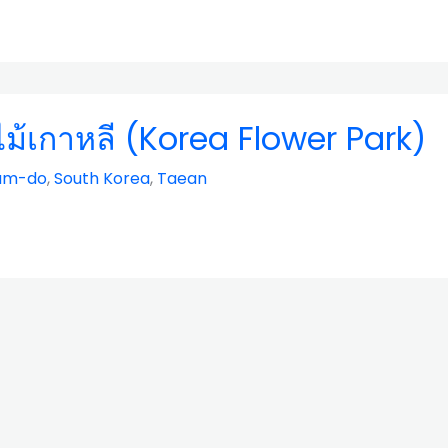
้เกาหลี (Korea Flower Park)
am-do
,
South Korea
,
Taean