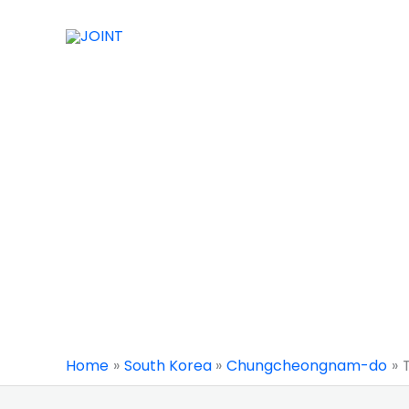
Skip
to
content
Home
South Korea
Chungcheongnam-do