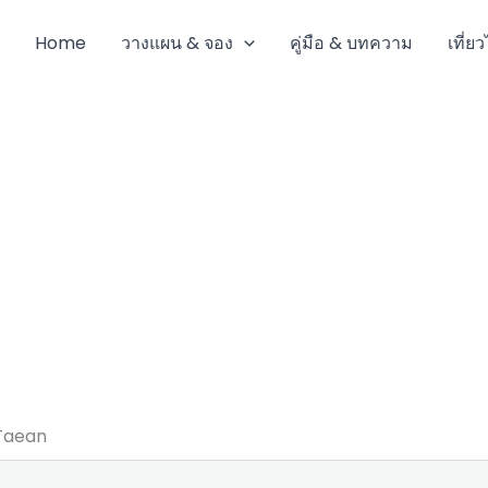
Home
วางแผน & จอง
คู่มือ & บทความ
เที่ย
Taean