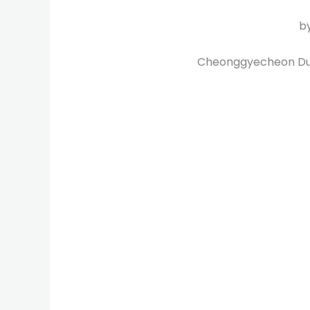
b
Cheonggyecheon D