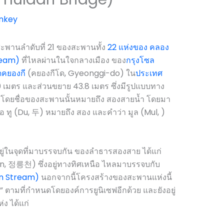
nkey
ะพานลำดับที่ 21 ของสะพานทั้ง
22 แห่งของ คลอง
ream)
ที่ไหลผ่านในใจกลางเมือง ของ
กรุงโซล
ัดคยองกี
(คยองกีโด, Gyeonggi-do) ใน
ประเทศ
0 เมตร และส่วนขยาย 43.8 เมตร ซึ่งมีรูปแบบทาง
โดยชื่อของสะพานนั้นหมายถึง สองสายน้ำ โดยมา
ทู (Du, 두) หมายถึง สอง และคำว่า มูล (Mul, )
งอยู่ในจุดที่มาบรรจบกัน ของลำธารสองสาย ได้แก่
 정릉천) ซึ่งอยู่ทางทิศเหนือ ไหลมาบรรจบกับ
n Stream)
นอกจากนี้โครงสร้างของสะพานแห่งนี้
 ตามที่กำหนดโดยองค์การยูนิเซฟอีกด้วย และยังอยู่
่ง ได้แก่