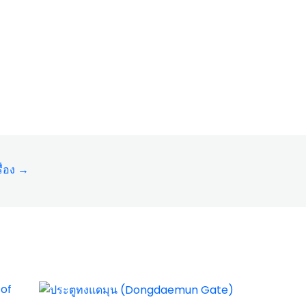
ื่อง
→