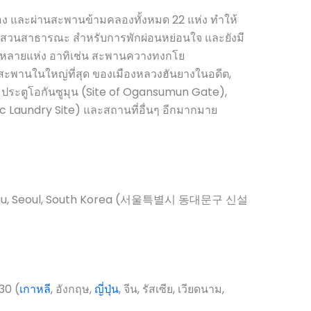
ง และผ่านสะพานข้ามคลองทั้งหมด 22 แห่ง ทำให้
ยสวนสาธารณะ สำหรับการพักผ่อนหย่อนใจ และยังมี
มอีกหลายแห่ง อาทิเช่น สะพานควางทงกโย
สะพานในใหญ่ที่สุด ของเมืองหลวงฮันยางในอดีต,
 ประตูโอกันซูมุน (Site of Ogansumun Gate),
ic Laundry Site) และสถานที่อื่นๆ อีกมากมาย
-gu, Seoul, South Korea (서울특별시 동대문구 신설
30 (
เกาหลี
, อังกฤษ,
ญี่ปุ่น
, จีน, รัสเซีย, เวียดนาม,