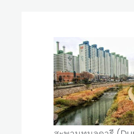
สะพานทูมูลดารี (D