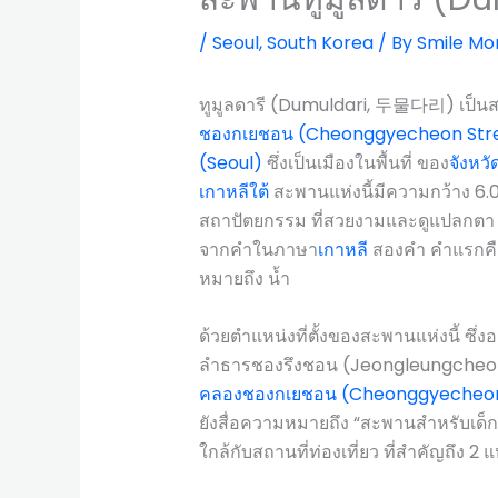
/
Seoul
,
South Korea
/ By
Smile Mo
ทูมูลดารี (Dumuldari, 두물다리) เป็นส
ชองกเยชอน (Cheonggyecheon St
(Seoul)
ซึ่งเป็นเมืองในพื้นที่ ของ
จังหว
เกาหลีใต้
สะพานแห่งนี้มีความกว้าง 6.
สถาปัตยกรรม ที่สวยงามและดูแปลกตา 
จากคำในภาษา
เกาหลี
สองคำ คำแรกคือ 
หมายถึง น้ำ
ด้วยตำแหน่งที่ตั้งของสะพานแห่งนี้ ซึ่
ลำธารชองรึงชอน (Jeongleungcheon,
คลองชองกเยชอน (Cheonggyecheo
ยังสื่อความหมายถึง “สะพานสำหรับเด็ก”
ใกล้กับสถานที่ท่องเที่ยว ที่สำคัญถึง 2 แห