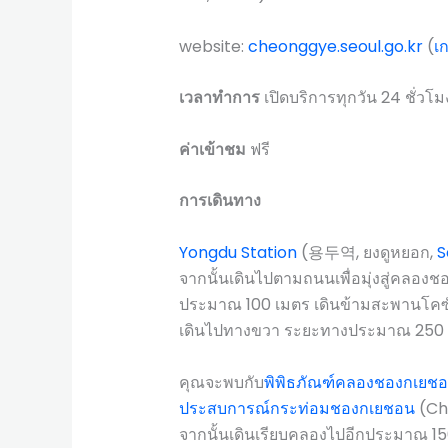
website:
cheonggye.seoul.go.kr
(
เ
เวลาทำการ
เปิดบริการทุกวัน 24 ชั่วโม
ค่าเข้าชม
ฟรี
การเดินทาง
Yongdu Station
(용두역, ยงดูหยอก,
S
จากนั้นเดินไปตามถนนเพื่อมุ่งสู่ค
ประมาณ 100 เมตร เดินข้ามสะพานโค
เดินไปทางขวา ระยะทางประมาณ 250 
คุณจะพบกับ
พิพิธภัณฑ์คลองชองกเยช
ประสบการณ์กระท่อมชองกเยชอน
(Ch
จากนั้นเดินเรียบคลองไปอีกประมาณ 150