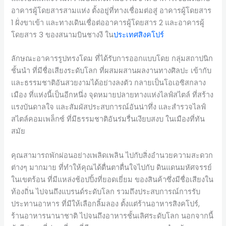
อาคารผู้โดยสารสามแห่ง ตั้งอยู่ที่ทางเชื่อมต่อสู่ อาคารผู้โดยสาร
1 ฝั่งขาเข้า และทางเดินเชื่อต่ออาคารผู้โดยสาร 2 และอาคารผู้
โดยสาร 3 ของสนามบินชางงี ใน
ประเทศสิงคโปร์
ลักษณะอาคารรูปทรงโดม ที่ได้รับการออกแบบโดย กลุ่มสถาปนิก
ชั้นนำ ที่มีชื่อเสียงระดับโลก ที่ผสมผสานผลงานทางศิลปะ เข้ากับ
และธรรมชาติอันสวยงามได้อย่างลงตัว กลายเป็นโอเอซิสกลาง
เมือง ที่แห่งนี้เป็นอีกหนึ่ง จุดหมายปลายทางแห่งไลฟ์สไตล์ ที่สร้าง
แรงบันดาลใจ และสัมผัสประสบการณ์อันน่าทึ่ง และสำรวจไลฟ์
สไตล์คอมเพล็กซ์ ที่มีธรรมชาติอันร่มรื่นเงียบสงบ ในเมืองที่ทัน
สมัย
คุณสามารถพักผ่อนอย่างเพลิดเพลิน ไปกับสิ่งอำนวยความสะดวก
ต่างๆ มากมาย ที่ทำให้คุณได้ตื่นตาตื่นใจไปกับ ดินแดนมหัศจรรย์
ในเขตร้อน ที่มีแหล่งช้อปปิ้งที่ยอดเยี่ยม ของสินค้าซึ่งมีชื่อเสียงใน
ท้องถิ่น ไปจนถึงแบรนด์ระดับโลก รวมถึงประสบการณ์การรับ
ประทานอาหาร ที่มีให้เลือกลิ้มลอง ตั้งแต่ร้านอาหารสิงคโปร์,
ร้านอาหารนานาชาติ ไปจนถึงอาหารชั้นเลิศระดับโลก นอกจากนี้