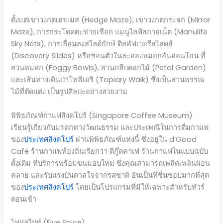
ตั้งแต่เขาวงกตเฮจเมส (Hedge Maze), เขาวงกตกระจก (Mirror
Maze), การกระโดดตะข่ายเชือก แมนูไลฟ์สกายเน็ต (Manulife
Sky Nets), การเลื่อนลงสไลด์ยักษ์ ดิสคัฟเวอรีสไลดส์
(Discovery Slides) หรือซ่อนตัวในละอองหมอกอันอ่อนโยน ที่
สวนหมอก (Foggy Bowls), สวนกลีบดอกไม้ (Petal Garden)
และเส้นทางเดินป่าโทพิเอริ (Topiary Walk) ซึ่งเป็นสวนพรรณ
ไม้ที่ตัดแต่ง เป็นรูปศิลปะอย่างสวยงาม
พิพิธภัณฑ์กาแฟสิงคโปร์ (Singapore Coffee Museum)
เรียนรู้เกี่ยวกับมรดกทางวัฒนธรรม และประเพณีในการดื่มกาแฟ
ของ
ประเทศสิงคโปร์
ผ่านพิพิธภัณฑ์แห่งนี้ ซึ่งอยู่ใน d’Good
Café ร้านกาแฟท้องถิ่นเรียกว่า ดีกู๊ดคาเฟ่ ร้านกาแฟในแบบฉบับ
ดั้งเดิม ที่บริการพร้อมขนมอบใหม่ ซึ่งคุณสามารถเพลิดเพลินผ่อน
คลาย และรับแรงบันดาลใจจากรสชาติ อันเป็นที่ชื่นชอบมากที่สุด
ของ
ประเทศสิงคโปร์
โดยเป็นโปรแกรมที่มีให้เฉพาะสำหรับทัวร์
ตอนเช้า
ไฟฝสไปซ์ (Five Spice)