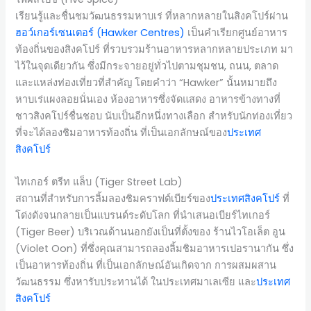
เรียนรู้และชื่นชมวัฒนธรรมหาบเร่ ที่หลากหลายในสิงคโปร์ผ่าน
ฮอว์เกอร์เซนเตอร์ (Hawker Centres)
เป็นคำเรียกศูนย์อาหาร
ท้องถิ่นของสิงคโปร์ ที่รวบรวมร้านอาหารหลากหลายประเภท มา
ไว้ในจุดเดียวกัน ซึ่งมีกระจายอยู่ทั่วไปตามชุมชน, ถนน, ตลาด
และแหล่งท่องเที่ยวที่สำคัญ โดยคำว่า “Hawker” นั้นหมายถึง
หาบเร่แผงลอยนั่นเอง ห้องอาหารซึ่งจัดแสดง อาหารข้างทางที่
ชาวสิงคโปร์ชื่นชอบ นับเป็นอีกหนึ่งทางเลือก สำหรับนักท่องเที่ยว
ที่จะได้ลองชิมอาหารท้องถิ่น ที่เป็นเอกลักษณ์ของ
ประเทศ
สิงคโปร์
ไทเกอร์ ตรีท แล็บ (Tiger Street Lab)
สถานที่สำหรับการลิ้มลองชิมคราฟต์เบียร์ของ
ประเทศสิงคโปร์
ที่
โด่งดังจนกลายเป็นแบรนด์ระดับโลก ที่นำเสนอเบียร์ไทเกอร์
(Tiger Beer) บริเวณด้านนอกยังเป็นที่ตั้งของ ร้านไวโอเล็ต อูน
(Violet Oon) ที่ซึ่งคุณสามารถลองลิ้มชิมอาหารเปอรานากัน ซึ่ง
เป็นอาหารท้องถิ่น ที่เป็นเอกลักษณ์อันเกิดจาก การผสมผสาน
วัฒนธรรม ซึ่งหารับประทานได้ ในประเทศมาเลเซีย และ
ประเทศ
สิงคโปร์