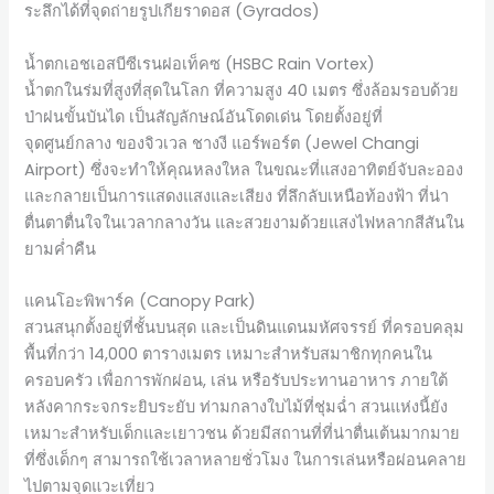
ระลึกได้ที่จุดถ่ายรูปเกียราดอส (Gyrados)
น้ำตกเอชเอสบีซีเรนฝอเท็คซ (HSBC Rain Vortex)
น้ำตกในร่มที่สูงที่สุดในโลก ที่ความสูง 40 เมตร ซึ่งล้อมรอบด้วย
ป่าฝนขั้นบันได เป็นสัญลักษณ์อันโดดเด่น โดยตั้งอยู่ที่
จุดศูนย์กลาง ของจิวเวล ชางงี แอร์พอร์ต (Jewel Changi
Airport) ซึ่งจะทำให้คุณหลงใหล ในขณะที่แสงอาทิตย์จับละออง
และกลายเป็นการแสดงแสงและเสียง ที่ลึกลับเหนือท้องฟ้า ที่น่า
ตื่นตาตื่นใจในเวลากลางวัน และสวยงามด้วยแสงไฟหลากสีสันใน
ยามค่ำคืน
แคนโอะพิพาร์ค (Canopy Park)
สวนสนุกตั้งอยู่ที่ชั้นบนสุด และเป็นดินแดนมหัศจรรย์ ที่ครอบคลุม
พื้นที่กว่า 14,000 ตารางเมตร เหมาะสำหรับสมาชิกทุกคนใน
ครอบครัว เพื่อการพักผ่อน, เล่น หรือรับประทานอาหาร ภายใต้
หลังคากระจกระยิบระยับ ท่ามกลางใบไม้ที่ชุ่มฉ่ำ สวนแห่งนี้ยัง
เหมาะสำหรับเด็กและเยาวชน ด้วยมีสถานที่ที่น่าตื่นเต้นมากมาย
ที่ซึ่งเด็กๆ สามารถใช้เวลาหลายชั่วโมง ในการเล่นหรือผ่อนคลาย
ไปตามจุดแวะเที่ยว