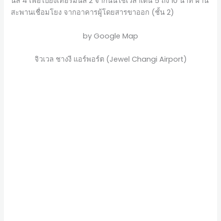
นัล 4 เพื่อไปยังเทอร์มินัล 2 จากนั้นใช้เวลาเดิน 5 ถึง 10 นาที ผ่าน
สะพานเชื่อมโยง จากอาคารผู้โดยสารขาออก (ชั้น 2)
by Google Map
จิวเวล ชางงี แอร์พอร์ต (Jewel Changi Airport)