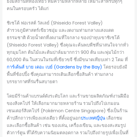
ยังมีสถานที่ท่องเที่ยว ที่มีความหลากหลาย เหมาะสำหรับทุกๆ
คนในครอบครัว ได้แก่
ชิเซโด้ ฟอเรสต์ วัลเลย์ (Shiseido Forest Valley)
สำรวจภูมิศาสตร์เขียวชอุ่ม และงดงามท่ามกลางแสงแดด
ธรรมชาติ ด้วยน้ำตกที่งดงามที่ใจกลาง ของป่าหุบเขาชิเซโด้
(Shiseido Forest Valley) ซึ่งคุณจะค้นพบพืชที่น่าสนใจจากทั่ว
ทุกมุมโลก ต้นไม้และต้นปาล์มมากกว่า 900 ต้น และพุ่มไม้กว่า
60,000 ต้น ในสวนในร่มที่เขียวขจี ซึ่งมีขนาดเทียบเท่า 2 โดม ที่
การ์เด้นส์ บาย เดอะ เบย์ (Gardens by the Bay)
โดยรอบยังมี
พื้นที่ช้อปปิ้ง ซึ่งคุณสามารถเดินเลือกซื้อสินค้า ท่ามกลาง
บรรยากาศที่ร่มรื่นสบายตา
โดยมีร้านค้าแบรนด์ดังระดับโลก และร้านขายผลิตภัณฑ์งานฝีมือ
ของสิงคโปร์ ให้เลือกมากมายหลายร้าน รวมไปถึงโปเกมอน
เซนเตอร์สิงคโปร์ (Pokémon Centre Singapore) ซึ่งเป็นร้าน
ค้าปลีกถาวรเพียงแห่งเดียว ที่ตั้งอยู่นอก
ประเทศ
ญี่ปุ่น
เลือกชม
และเลือกซื้อสินค้า เช่น ของเล่น, เครื่องเขียน, และของสะสมรูป
ตัวการ์ตูน ที่ได้รับความนิยมตลอดกาล รวมไปถึงถ่ายรูปเพื่อเป็นที่