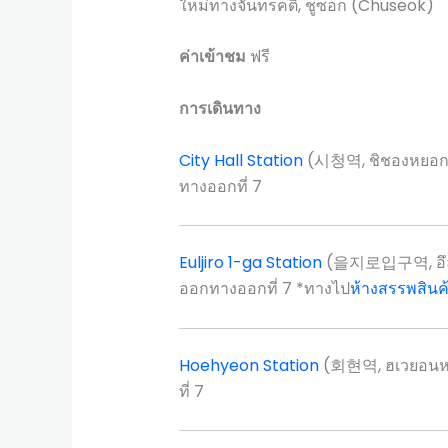
ใหม่ทางจันทรคติ, ชูซอก (Chuseok)
ค่าเข้าชม
ฟรี
การเดินทาง
City Hall Station
(시청역, ชิชองหยอก
ทางออกที่ 7
Euljiro 1-ga Station
(을지로입구역, อึลจ
ออกทางออกที่ 7 *ทางไป
ห้างสรรพสิน
Hoehyeon Station
(회현역, ฮเวยอนห
ที่ 7