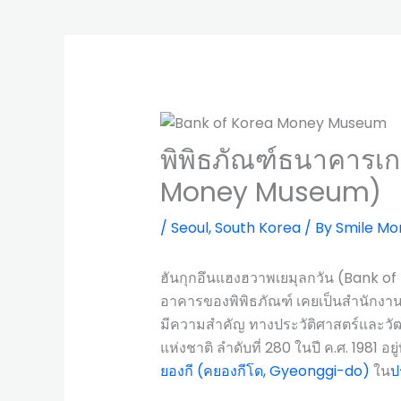
พิพิธภัณฑ์ธนาคารเก
Money Museum)
/
Seoul
,
South Korea
/ By
Smile Mo
ฮันกุกอึนแฮงฮวาพเยมุลกวัน (Ba
อาคารของพิพิธภัณฑ์ เคยเป็นสำนักง
มีความสำคัญ ทางประวัติศาสตร์และวัฒน
แห่งชาติ ลำดับที่ 280 ในปี ค.ศ. 1981 อยู่ท
ยองกี (คยองกีโด, Gyeonggi-do)
ใน
ป