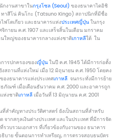
นสำนักงานสาขาใน
กรุงโซล (Seoul)
ของธนาคาไดอิชิ
สึโน่ คินโกะ (Tatsuno Kingo) สถาปนิกที่มีชื่อ
รถไฟโตเกียว และธนาคารแห่ง
ประเทศ
ญี่ปุ่น
ในกรุง
ฤศจิกายน ค.ศ. 1907 และเสร็จสิ้นในเดือน มกราคม
ักงานใหญ่ของธนาคารกลางแห่งชาติ
เกาหลี
ใต้ ใน
ากการปกครองของ
ญี่ปุ่น
ในปี ค.ศ. 1945 ได้มีการก่อตั้ง
ยังสถานที่แห่งใหม่ เมื่อ 12 มิถุนายน ค.ศ. 1950 โดยคง
หญ่ ของธนาคารแห่งประเทศ
เกาหลี
จนกระทั่งมีการย้าย
ธภัณฑ์ เมื่อเดือนธันวาคม ค.ศ. 2000 และอาคารถูก
รแห่งชาติ
เกาหลี
เมื่อวันที่ 13 มิถุนายน ค.ศ. 2001
ถานที่สำคัญทางประวัติศาสตร์ ยังเป็นสถานที่สำหรับ
นิด จากสกุลเงินต่างประเทศ และในประเทศ ที่มีการจัด
านที่รวบรวมเอกสาร ที่เกี่ยวข้องกับงานของ ธนาคาร
่ออธิบาย ขั้นตอนการทำเหรียญ, การตรวจสอบธนบัตร