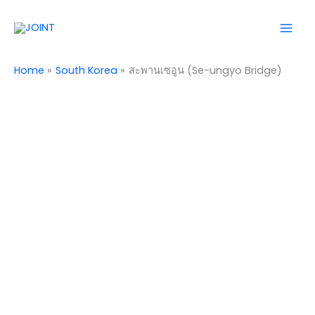
Skip
Mai
to
Men
content
Home
South Korea
สะพานเซอูน (Se-ungyo Bridge)