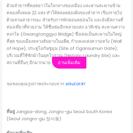
ด้วยลำธารที่ทอดยาวในใจกลางของเมือง และผ่านสะพานข้าม
คลองทั้งหมด 22 แห่ง ทำให้ตลอดสองฝั่งของลำธาร เรียงรายไป
ด้วยสวนสาธารณะ สำหรับการพักผ่อนหย่อนใจ และยังมีสถานที่
ท่องเที่ยวที่สวยงาม ให้ชื่นชมอีกหลายแห่ง อาทิเช่น สะพานควาง
ทงกโย (Gwangtonggyo Bridge) ซึ่งเคยเป็นสะพานในใหญ่
ที่สุด ของเมืองหลวงฮันยางในอดีต, กำแพงแห่งความหวัง (Wall
of Hope), ประตูโอกันซูมุน (Site of Ogansumun Gate),
บริเวณที่ใช้ซักผ้าในยุคโบราณ (Historic Laundry Site) และ
สถานที่อื่นๆ อีกมากมาย
อ่านเพิ่มเติม
ขอขอบคุณรูปภาพประกอบจาก
sisul.or.kr
ที่อยู่
Jangsa-dong, Jongro-gu Seoul South Korea
(Seoul Jongro-gu 장사동)
ข้อมูลเพิ่มเติม