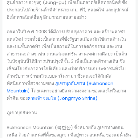
ศูนย์กลางของชุงกู (Jung-gu) เพื่อเป็นตลาดอิเล็คทรอนิคส์ ซึ่ง
ประกอบไปด้วยร้านค้าที่จำหน่าย เกม, ทีวี, หลอดไฟ และอุปกรณ์
อิเล็กทรอนิกส์อื่นๆ อีกมากมายหลายอย่าง
ต่อมาในปี ค.ศ. 2008 ได้มีการปรับปรุงอาคาร และสร้างพลาซ่า
แห่งใหม่ รวมทั้งยังเป็นสถานที่ซึ่งรัฐบาลเมือง มักใช้ลานด้านใน
และบนชั้นดาดฟ้า เพื่อเป็นสถานที่ในการจัดกิจกรรม และงาน
สาธารณะต่างๆ เช่น งานแสดงแฟชั่น, งานเทศกาลศิลปะ เป็นต้น
ในปัจจุบันนี้ได้มีการปรับปรุงที่ชั้น 3 เพื่อเป็นดาดฟ้าทางเดิน ซึ่ง
เชื่อมโยงกับอาคารใกล้เคียง และเปิดบริการแก่ประชาชนทั่วไป
สำหรับการเข้าชมวิวแบบพาโนรามา ซึ่งคุณจะได้สัมผัส
ทัศนียภาพที่สวยงามของ
ภูเขาบุกฮันซาน (Bukhansan
Mountain)
โดยเฉพาะอย่างยิ่ง ความงดงามของแสงไฟในยาม
ค่ำคืน ของ
ศาลเจ้าชงมโย (Jongmyo Shrine)
ภูเขาบุกฮันซาน
Bukhansan Mountain (북한산) ซึ่งหมายถึง ภูเขาทางตอน
เหนือ ด้วยตำแหน่งที่ตั้งของภูเขา ที่อยู่ทางตอนเหนือของแม่น้ำฮัน