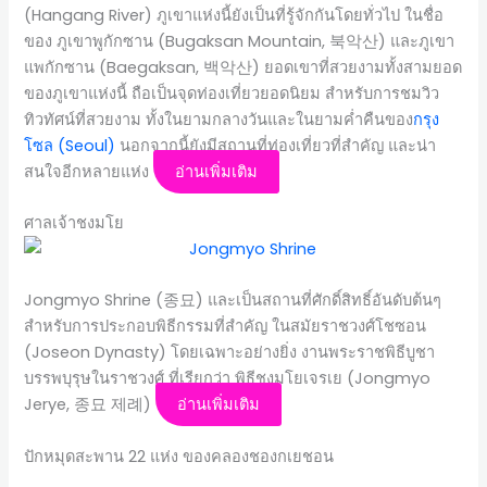
(Hangang River) ภูเขาแห่งนี้ยังเป็นที่รู้จักกันโดยทั่วไป ในชื่อ
ของ ภูเขาพูกักซาน (Bugaksan Mountain, 북악산) และภูเขา
แพกักซาน (Baegaksan, 백악산) ยอดเขาที่สวยงามทั้งสามยอด
ของภูเขาแห่งนี้ ถือเป็นจุดท่องเที่ยวยอดนิยม สำหรับการชมวิว
ทิวทัศน์ที่สวยงาม ทั้งในยามกลางวันและในยามค่ำคืนของ
กรุง
โซล (Seoul)
นอกจากนี้ยังมีสถานที่ท่องเที่ยวที่สำคัญ และน่า
สนใจอีกหลายแห่ง
อ่านเพิ่มเติม
ศาลเจ้าชงมโย
Jongmyo Shrine (종묘) และเป็นสถานที่ศักดิ์สิทธิ์อันดับต้นๆ
สำหรับการประกอบพิธีกรรมที่สำคัญ ในสมัยราชวงศ์โชซอน
(Joseon Dynasty) โดยเฉพาะอย่างยิ่ง งานพระราชพิธีบูชา
บรรพบุรุษในราชวงศ์ ที่เรียกว่า พิธีชงมโยเจรเย (Jongmyo
Jerye, 종묘 제례)
อ่านเพิ่มเติม
ปักหมุดสะพาน 22 แห่ง ของคลองชองกเยชอน