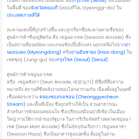
เป็นสถานที่ท่องเที่ยวยอดนิยม ของ
กรุงโซล (Seoul)
ซึ่งเป็นเมือง
ในพื้นที่ ของ
จังหวัดคยองกี
(คยองกีโด, Gyeonggi-do) ใน
ประเทศเกาหลีใต้
สะพานแห่งนี้ที่ถูกสร้างขึ้น และถูกเรียกชื่อสะพานตามชื่อของ
ศูนย์การค้าซึ่งอยู่ติดกัน คือ เซอูนอาเขต (Sewoon Arcade) ซึ่ง
เป็นสถานที่ยอดนิยม และถนนช้อปปิ้งอีกแห่ง นอกเหนือไปจาก
ย่า
นมยองดง (Myeongdong)
หรือ
ย่านอินซาดง (Insa-dong)
ใน
เขตชุงกู (Jung-gu) ของ
กรุงโซล (Seoul)
(Seoul)
ศูนย์การค้าเซอูนอาเขต
หรือ เซอูนซังกา (Seun Arcade, 세운상가) มีชื่อที่สื่อความ
หมายถึง สถานที่ซึ่งพลังงานของโลกมารวมกัน เนื่องตั้งอยู่ในจุดที่
เชื่อมต่อระหว่าง
คลองชองกเยชอน (Cheonggyecheon
Stream)
และพื้นที่เมือง ซึ่งถูกสร้างให้เป็น สวนสาธารณะ
สำหรับการพักผ่อนหย่อนใจ ซึ่งเปรียบเสมือนป่าสีเขียวในเมือง
ใหญ่ ภายใต้การนำของรัฐบาล ในการริเริ่มจัดสร้างตลาดเซอูนอา
เขต (Seun Mart Arcade) ซึ่งในปัจจุบันเรียกว่า เซอูนพลาซ่า
(Sewoon Plaza) ซึ่งเป็นอาคารสูงแปดชั้น ตั้งอยู่ในย่าน