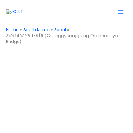
Skip
Mai
to
Men
content
Home
South Korea
Seoul
สะพานอกชอน-กโย (Changgyeonggung Okcheongyo
Bridge)