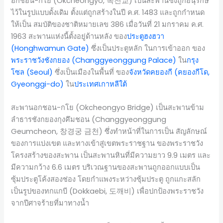
อกชอน-กโย (Okcheongyo, 옥천교) เป็นสะพานซึ่งถูกอนุรักษ์
ไว้ในรูปแบบดั้งเดิม ตั้งแต่ถูกสร้างในปี ค.ศ. 1483 และถูกกำหนด
ให้เป็น สมบัติของชาติหมายเลข 386 เมื่อวันที่ 21 มกราคม ค.ศ.
1963 สะพานแห่งนี้ตั้งอยู่ด้านหลัง ของ
ประตูฮงฮวา
(Honghwamun Gate)
ซึ่งเป็นประตูหลัก ในการเข้าออก ของ
พระราชวังชังกยอง (Changgyeonggung Palace)
ใน
กรุง
โซล (Seoul)
ซึ่งเป็นเมืองในพื้นที่ ของ
จังหวัดคยองกี (คยองกีโด,
Gyeonggi-do)
ใน
ประเทศเกาหลีใต้
สะพานอกชอน-กโย (Okcheongyo Bridge) เป็นสะพานข้าม
ลำธารชังกยองกุงคึมชอน (Changgyeonggung
Geumcheon, 창경궁 금천) ซึ่งทำหน้าที่ในการเป็น สัญลักษณ์
ของการแบ่งเขต และทางเข้าสู่เขตพระราชฐาน ของพระราชวัง
โครงสร้างของสะพาน เป็นสะพานหินที่มีความยาว 9.9 เมตร และ
มีความกว้าง 6.6 เมตร บริเวณฐานของสะพานถูกออกแบบเป็น
ซุ้มประตูโค้งสองช่อง โดยกำแพงระหว่างซุ้มประตู ถูกแกะสลัก
เป็นรูปของทกแกบี (Dokkaebi, 도깨비) เพื่อปกป้องพระราชวัง
จากปีศาจร้ายที่มาทางน้ำ