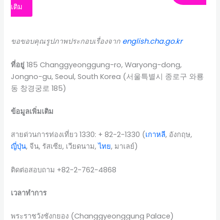
เติม
ขอขอบคุณรูปภาพประกอบเรื่องจาก
english.cha.go.kr
ที่อยู่
185 Changgyeonggung-ro, Waryong-dong,
Jongno-gu, Seoul, South Korea (서울특별시 종로구 와룡
동 창경궁로 185)
ข้อมูลเพิ่มเติม
สายด่วนการท่องเที่ยว 1330: + 82-2-1330 (
เกาหลี
, อังกฤษ,
ญี่ปุ่น
, จีน, รัสเซีย, เวียดนาม,
ไทย
, มาเลย์)
ติดต่อสอบถาม +82-2-762-4868
เวลาทำการ
พระราชวังชังกยอง (Changgyeonggung Palace)