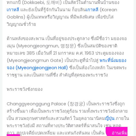
ทกแกบี (Dokkaebi, 도깨비) เป็นสัตว์ในตำนานพื้นบ้านของ
เกาหลี
และยังเป็นที่รู้จักกันในนาม ก็อบลิน
เกาหลี
(Korean
Goblins) ผู้เป็นเทพหรือวิญญาณ ที่มีพลังพิเศษ เพื่อขับไล่
วิญญาณชั่วร้าย
ด้านหลังของสะพาน เป็นที่อยู่ของประตูกลาง ซึ่งมีชื่อว่า มยองจอ
งมุน (Myeongjeongmun, 명정문) ซึ่งเป็นสมบัติของชาติ
หมายเลข 385 เมื่อวันที่ 21 มกราคม ค.ศ. 1963 ประตูมยองจอง
(Myeongjeongmun Gate) เป็นประตูที่นำไปสู่
พระที่นั่งมยอง
จอง (Myeongjeongjeon Hall)
ซึ่งเป็นห้องโถงหลัก ในเขตพระ
ราชฐาน และเป็นสถานที่ซึ่ง สำคัญที่สุดของพระราชวัง
พระราชวังชังกยอง
Changgyeonggung Palace (창경궁) เป็นพระราชวังซึ่งถูก
สร้างขึ้นมา เพื่อเป็นพระราชวังฤดูร้อน รวมทั้งพระราชวังยังกลาย
เป็น สวนพฤกษศาสตร์และสวนสัตว์ ในยุคอาณานิคม
ญี่ปุ่น
ภายใน
พระราชวังยังมี สถานที่ทางประวัติศาสตร์ที่น่าสนใจ เช่น หอดู
ดาว, สถูปเจดีย์แปดเหลี่ยม และแท่นกังหันลม เป็นต้น
อ่านเพิ่ม