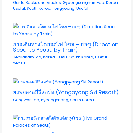
Guide Books and Articles
,
Gyeongsangnam-do
,
Korea
Useful
,
South Korea
,
Tongyeong
,
Useful
การเดินทางโดยรถไฟ โซล – ยอซู (Direction
Seoul to Yeosu by Train)
Jeollanam-do
,
Korea Useful
,
South Korea
,
Useful
,
Yeosu
ยงพยองสกีรีสอร์ท (Yongpyong Ski Resort)
Gangwon-do
,
Pyeongchang
,
South Korea