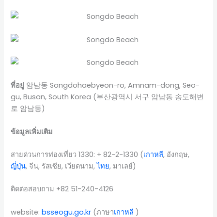
ที่อยู่
암남동 Songdohaebyeon-ro, Amnam-dong, Seo-
gu, Busan, South Korea (부산광역시 서구 암남동 송도해변
로 암남동)
ข้อมูลเพิ่มเติม
สายด่วนการท่องเที่ยว 1330: + 82-2-1330 (
เกาหลี
, อังกฤษ,
ญี่ปุ่น
, จีน, รัสเซีย, เวียดนาม,
ไทย
, มาเลย์)
ติดต่อสอบถาม +82 51-240-4126
website:
bsseogu.go.kr
(ภาษา
เกาหลี
)