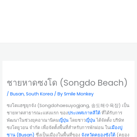
ชายหาดซงโด (Songdo Beach)
/
Busan
,
South Korea
/ By
Smile Monkey
ซงโดแฮซูยุกจัง (Songdohaesuyogjang, 송도해수욕장) เป็น
ชายหาดสาธารณะแห่งแรก ของ
ประเทศเกาหลีใต้
ที่ได้รับการ
พัฒนาในช่วงยุคอาณานิคม
ญี่ปุ่น
โดยชาว
ญี่ปุ่น
ได้จัดตั้ง บริษัท
ซงโดยูวอน จำกัด เพื่อจัดตั้งพื้นที่สำหรับการพักผ่อน ใน
เมืองปู
ซาน (Busan)
ซึ่งเป็นเมืองในพื้นที่ของ
จังหวัดคยองซังใต้
(คยอง