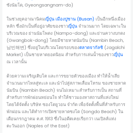
ซังนัมโด, Gyeongsangnam-do)
ในช่วงยุคอาณานิคม
ญี่ปุ่น
เมืองปูซาน (Busan)
เป็นอีกหนึ่งเมือง
หลัก ซึ่งมักเป็นที่อยู่อาศัยของชาว
ญี่ปุ่น
จำนวนมาก โดยเฉพาะใน
บริเวณของ ย่านนัมโพดง (Nampo-dong) และย่านควางบกดง
(Gwangbok-dong) โดยมีชายหาดนัมบิน (Nambin Beach,
남빈해변) ซึ่งอยู่ในบริเวณโดยรอบของ
ตลาดจากัลชิ
(Jagalchi
Market) เป็นชายหาดยอดนิยม สำหรับการเล่นน้ำของชาว
ญี่ปุ่น
ณ เวลานั้น
ด้วยความเจริญเติบโต และการขยายตัวของเมือง ทำให้น้ำเสีย
จำนวนมากไหลสู่ทะเล และนำไปสู่สภาพเสื่อมโทรม ของชายหาด
นัมบิน (Nambin Beach) จนไม่เหมาะสำหรับการเป็น สถานที่
สำหรับการพักผ่อนหย่อนใจ ทำให้ชาวมองหาสถานที่แห่งใหม่
โดยได้จัดตั้ง บริษัท ซองโดยูวอน จำกัด เพื่อจัดตั้งพื้นที่สำหรับการ
พักผ่อน และได้ทำการเปิดชายหาดซงโด (Songdo Beach) ใน
เดือนกรกฎาคม ค.ศ. 1913 ซึ่งในอดีตเคยเรียกว่า เนเปิลส์แห่ง
ตะวันออก (Naples of the East)