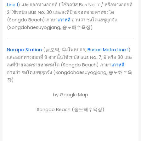
Line 1
) และออกทางออกที่ 1 ใช้รถบัส Bus No. 7 / หรือทางออกที่
2 ใช้รถบัส Bus No. 30 และลงที่ป้ายจอดชายหาดซงโด
(Songdo Beach) ภาษา
เกาหลี
อ่านว่า ซงโดแฮซูยุกจัง
(Songdohaesuyogjang, 송도해수욕장)
Nampo Station
(남포역, นัมโพหยอก,
Busan Metro Line 1
)
และออกทางออกที่ 8 จากนั้นใช้รถบัส Bus No. 7, 9 หรือ 30 และ
ลงที่ป้ายจอดชายหาดซงโด (Songdo Beach) ภาษา
เกาหลี
อ่านว่า ซงโดแฮซูยุกจัง (Songdohaesuyogjang, 송도해수욕
장)
by Google Map
Songdo Beach (송도해수욕장)