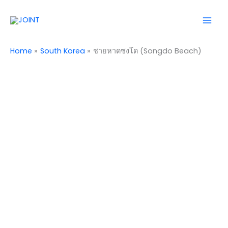
Skip
Mai
to
Men
content
Home
South Korea
ชายหาดซงโด (Songdo Beach)