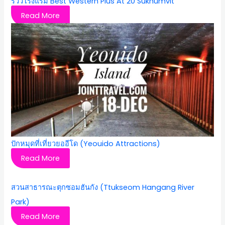
รีวิวโรงแรม Best Western Plus At 20 Sukhumvit
Read More
ปักหมุดที่เที่ยวยออีโด (Yeouido Attractions)
Read More
สวนสาธารณะตุกซอมฮันกัง (Ttukseom Hangang River
Park)
Read More