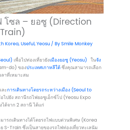
 โซล – ยอซู (Direction
Train)
th Korea
,
Useful
,
Yeosu
/ By
Smile Monkey
eoul)
เพื่อไปท่องเที่ยวยัง
เมืองยอซู (Yeosu)
ใน
จัง
nam-do) ของ
ประเทศเกาหลีใต้
ซึ่งคุณสามารถเลือก
ลาที่เหมาะสม
และ
การเดินทางโดยรถระหว่างเมือง (Seoul to
่อไปยัง สถานีรถไฟยอซูเอ็กซ์โป (Yeosu Expo
ด้จาก 2 สถานี ได้แก่
สามารถเดินทางได้โดยรถไฟแบบด่วนพิเศษ (Korea
 S-Train ซึ่งเป็นสายของรถไฟท่องเที่ยวทะเลนัม