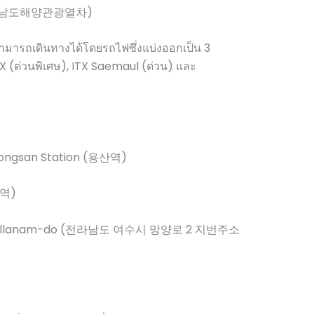
ain, 남도해양관광열차)
ามารถเดินทางได้โดยรถไฟซึ่งแบ่งออกเป็น 3
 (ด่วนพิเศษ), ITX Saemaul (ด่วน) และ
Yongsan Station (용산역)
포역)
, Jeollanam-do (전라남도 여수시 망양로 2 지번주소