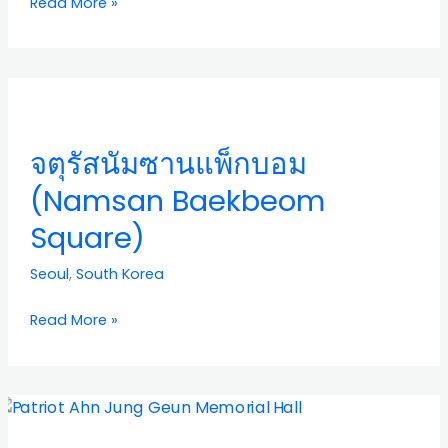
Read More »
–
Palgakjeong
Area
จตุ
–
รัส
N
นัม
Seoul
จตุรัสนัมซานแพ็กบอม
ซาน
Tower)
แพ็ก
(Namsan Baekbeom
บอม
Square)
(Namsan
Baekbeom
Seoul
,
South Korea
Square)
Read More »
หอ
อนุสรณ์