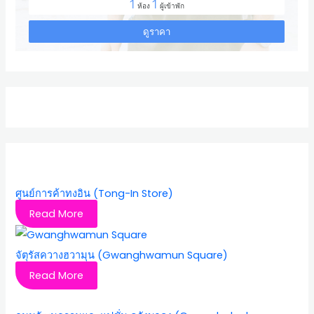
ศูนย์การค้าทงอิน (Tong-In Store)
Read More
จัตุรัสควางฮวามุน (Gwanghwamun Square)
Read More