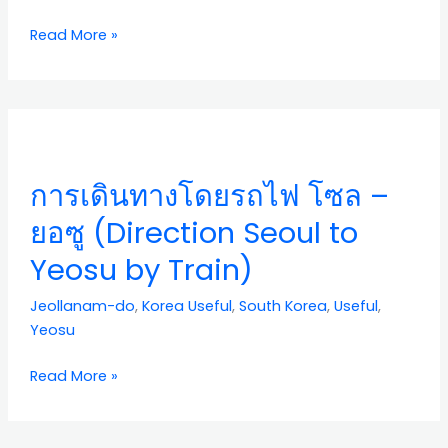
Seoul
Read More »
to
Daegu
by
Train)
การ
เดิน
ทาง
การเดินทางโดยรถไฟ โซล –
โดย
รถไฟ
ยอซู (Direction Seoul to
โซล
Yeosu by Train)
–
ยอซู
Jeollanam-do
,
Korea Useful
,
South Korea
,
Useful
,
(Direction
Yeosu
Seoul
to
Read More »
Yeosu
by
Train)