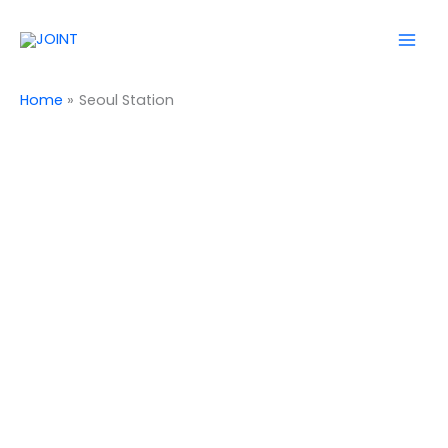
Skip
Mai
to
Men
content
Home
Seoul Station