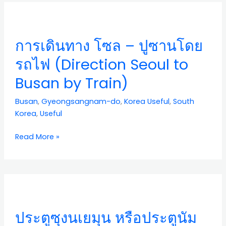
การ
เดิน
ทาง
การเดินทาง โซล – ปูซานโดย
โซล
–
รถไฟ (Direction Seoul to
ปู
Busan by Train)
ซาน
โดย
Busan
,
Gyeongsangnam-do
,
Korea Useful
,
South
รถไฟ
Korea
,
Useful
(Direction
Seoul
Read More »
to
Busan
by
Train)
ประ
ตู
ซุง
ประตูซุงนเยมุน หรือประตูนัม
นเย