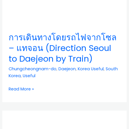
การ
เดิน
ทาง
การเดินทางโดยรถไฟจากโซล
โดย
รถไฟ
– แทจอน (Direction Seoul
จาก
to Daejeon by Train)
โซล
–
Chungcheongnam-do
,
Daejeon
,
Korea Useful
,
South
แท
Korea
,
Useful
จอน
(Direction
Read More »
Seoul
to
Daejeon
by
รีวิว
Train)
ร้าน
อา