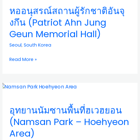
สถาน
หออนุสรณ์สถานผู้รักชาติอันจุ
ผู้
รัก
งกึน (Patriot Ahn Jung
ชาติ
Geun Memorial Hall)
อัน
จุ
Seoul
,
South Korea
งกึน
(Patriot
Read More »
Ahn
Jung
Geun
Memorial
อุ
Hall)
ทยา
นนัม
อุทยานนัมซานพื้นที่ฮเวฮยอน
ซาน
พื้น
(Namsan Park – Hoehyeon
ที่
Area)
ฮเวฮ
ยอน