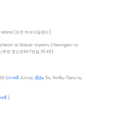
b Island (포천 허브아일랜드)
ocheon-si, Sinbuk-myeon, Cheongsin-ro
시 신북면 청신로947번길 35 KR)
30 (
เกาหลี
, อังกฤษ,
ญี่ปุ่น
, จีน, รัสเซีย, เวียดนาม,
าหลี
)