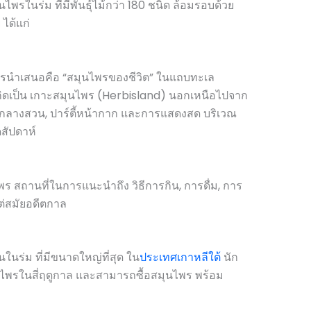
นไพรในร่ม ที่มีพันธุ์ไม้กว่า 180 ชนิด ล้อมรอบด้วย
ได้แก่
รนำเสนอคือ “สมุนไพรของชีวิต” ในแถบทะเล
่อเกิดเป็น เกาะสมุนไพร (Herbisland) นอกเหนือไปจาก
์ตี้กลางสวน, ปาร์ตี้หน้ากาก และการแสดงสด บริเวณ
สัปดาห์
 สถานที่ในการแนะนำถึง วิธีการกิน, การดื่ม, การ
ต่สมัยอดีตกาล
นร่ม ที่มีขนาดใหญ่ที่สุด ใน
ประเทศเกาหลีใต้
นัก
นไพรในสี่ฤดูกาล และสามารถซื้อสมุนไพร พร้อม