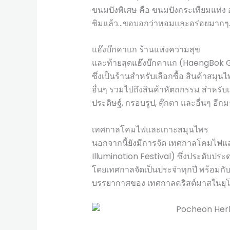
ขนมปังพิเศษ คือ ขนมปังกระเทียมแท่ง อั
ชิมแล้ว…ขอบอกว่าหอมและอร่อยมากๆ…
แฮ๊งบ๊กคาแก ร้านแห่งความสุข
และท้ายสุดแฮ๊งบ๊กคาแก (HaengBok 
ซึ่งเป็นร้านสำหรับเลือกซื้อ สินค้าสมุ
อื่นๆ รวมไปถึงสินค้าหัตถกรรม สำหรับเ
ประดิษฐ์, กรอบรูป, ตุ๊กตา และอื่นๆ อี
เทศกาลโคมไฟและเกาะสมุนไพร
นอกจากนี้ยังมีการจัด เทศกาลโคมไฟแ
Illumination Festival) ซึ่งประดับปร
โดยเทศกาลจัดเป็นประจำทุกปี พร้อมกับก
บรรยากาศของ เทศกาลคริสต์มาสในยุโร