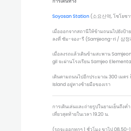
การเดินทาง
Soyosan Station
(소요산역, โซโยซา
เมื่อออกจากสถานีให้ข้ามถนนไปยังป้ายร
ลงที่ ซัม-จอง-รี (Samjeong-ri / 삼정
เมื่อลงรถแล้วเดินข้ามสะพาน Samj
gil จะผ่านโรงเรียน Samjeo Elementary
เดินตามถนนไปอีกประมาณ 300 เมตร ก็
Island อยู่ทางซ้ายมือของเรา
การเดินเล่นและถ่ายรูปในยามเย็นถึงค
เที่ยวสุดท้ายในเวลา 19.20 น.
(รถจะออกทุกๆ 1 ชั่วโมง ขาไป 08.50-1