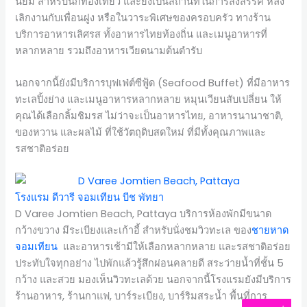
นิยม สำหรับนักท่องเที่ยว และยังเป็นสถานที่ในการสังสรรค์ หลัง
เลิกงานกับเพื่อนฝูง หรือในวาระพิเศษของครอบครัว ทางร้าน
บริการอาหารเลิศรส ทั้งอาหารไทยท้องถิ่น และเมนูอาหารที่
หลากหลาย รวมถึงอาหารเวียดนามต้นตำรับ
นอกจากนี้ยังมีบริการบุฟเฟ่ต์ซีฟู้ด (Seafood Buffet) ที่มีอาหาร
ทะเลปิ้งย่าง และเมนูอาหารหลากหลาย หมุนเวียนสับเปลี่ยน ให้
คุณได้เลือกลิ้มชิมรส ไม่ว่าจะเป็นอาหารไทย, อาหารนานาชาติ,
ของหวาน และผลไม้ ที่ใช้วัตถุดิบสดใหม่ ที่มีทั้งคุณภาพและ
รสชาติอร่อย
โรงแรม ดีวารี จอมเทียน บีช พัทยา
D Varee Jomtien Beach, Pattaya บริการห้องพักมีขนาด
กว้างขวาง มีระเบียงและเก้าอี้ สำหรับนั่งชมวิวทะเล ของ
ชายหาด
จอมเทียน
และอาหารเช้ามีให้เลือกหลากหลาย และรสชาติอร่อย
ประทับใจทุกอย่าง ไปพักแล้วรู้สึกผ่อนคลายดี สระว่ายน้ำที่ชั้น 5
กว้าง และสวย มองเห็นวิวทะเลด้วย นอกจากนี้โรงแรมยังมีบริการ
ร้านอาหาร, ร้านกาแฟ, บาร์ระเบียง, บาร์ริมสระน้ำ พื้นที่การ