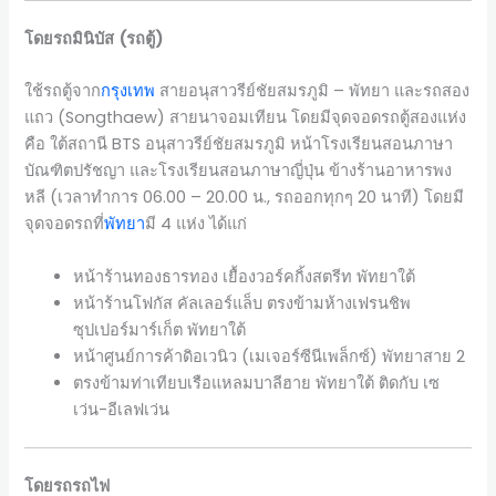
โดยรถมินิบัส (รถตู้)
ใช้รถตู้จาก
กรุงเทพ
สายอนุสาวรีย์ชัยสมรภูมิ – พัทยา และรถสอง
แถว (Songthaew) สายนาจอมเทียน โดยมีจุดจอดรถตู้สองแห่ง
คือ ใต้สถานี BTS อนุสาวรีย์ชัยสมรภูมิ หน้าโรงเรียนสอนภาษา
บัณฑิตปรัชญา และโรงเรียนสอนภาษาญี่ปุ่น ข้างร้านอาหารพง
หลี (เวลาทำการ 06.00 – 20.00 น., รถออกทุกๆ 20 นาที) โดยมี
จุดจอดรถที่
พัทยา
มี 4 แห่ง ได้แก่
หน้าร้านทองธารทอง เยื้องวอร์คกิ้งสตรีท พัทยาใต้
หน้าร้านโฟกัส คัลเลอร์แล็บ ตรงข้ามห้างเฟรนชิพ
ซุปเปอร์มาร์เก็ต พัทยาใต้
หน้าศูนย์การค้าดิอเวนิว (เมเจอร์ซีนีเพล็กซ์) พัทยาสาย 2
ตรงข้ามท่าเทียบเรือแหลมบาลีฮาย พัทยาใต้ ติดกับ เซ
เว่น-อีเลฟเว่น
โดยรถรถไฟ