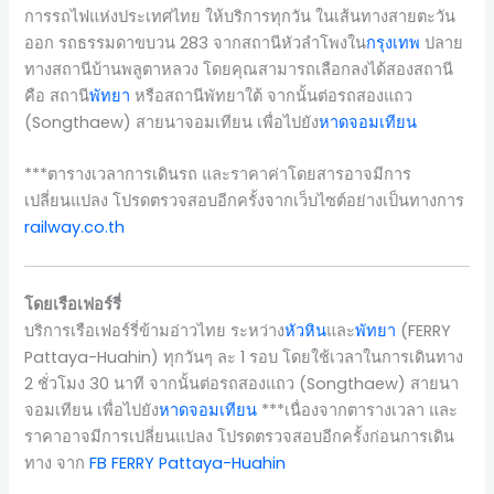
การรถไฟแห่งประเทศไทย ให้บริการทุกวัน ในเส้นทางสายตะวัน
ออก รถธรรมดาขบวน 283 จากสถานีหัวลำโพงใน
กรุงเทพ
ปลาย
ทางสถานีบ้านพลูตาหลวง โดยคุณสามารถเลือกลงได้สองสถานี
คือ สถานี
พัทยา
หรือสถานีพัทยาใต้ จากนั้นต่อรถสองแถว
(Songthaew) สายนาจอมเทียน เพื่อไปยัง
หาดจอมเทียน
***ตารางเวลาการเดินรถ และราคาค่าโดยสารอาจมีการ
เปลี่ยนแปลง โปรดตรวจสอบอีกครั้งจากเว็บไซต์อย่างเป็นทางการ
railway.co.th
โดยเรือเฟอร์รี่
บริการเรือเฟอร์รี่ข้ามอ่าวไทย ระหว่าง
หัวหิน
และ
พัทยา
(FERRY
Pattaya-Huahin) ทุกวันๆ ละ 1 รอบ โดยใช้เวลาในการเดินทาง
2 ชั่วโมง 30 นาที จากนั้นต่อรถสองแถว (Songthaew) สายนา
จอมเทียน เพื่อไปยัง
หาดจอมเทียน
***เนื่องจากตารางเวลา และ
ราคาอาจมีการเปลี่ยนแปลง โปรดตรวจสอบอีกครั้งก่อนการเดิน
ทาง จาก
FB FERRY Pattaya-Huahin