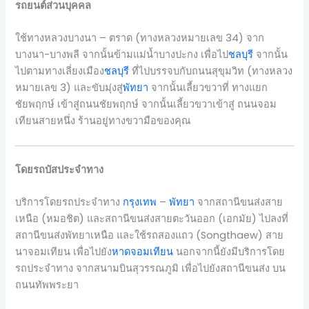
รถยนต์ส่วนบุคคล
ใช้ทางหลวงบางนา – ตราด (ทางหลวงหมายเลข 34) จาก
บางนา-บางพลี จากนั้นข้ามแม่น้ำบางปะกง เพื่อไป
ชลบุรี
จากนั้น
ไปตามทางเลี่ยงเมือง
ชลบุรี
ที่ไปบรรจบกับถนนสุขุมวิท (ทางหลวง
หมายเลข 3) และขับมุ่งสู่
พัทยา
จากนั้นเลี้ยวขวาที่ ทางแยก
ชัยพฤกษ์ เข้าสู่ถนนชัยพฤกษ์ จากนั้นเลี้ยวขวาเข้าสู่ ถนนจอม
เทียนสายหนึ่ง ร้านอยู่ทางขวามือของคุณ
โดยรถบัสประจำทาง
บริการโดยรถประจำทาง
กรุงเทพ
–
พัทยา
จากสถานีขนส่งสาย
เหนือ (หมอชิต) และสถานีขนส่งสายตะวันออก (เอกมัย) ไปลงที่
สถานีขนส่งพัทยาเหนือ และใช้รถสองแถว (Songthaew) สาย
นาจอมเทียน เพื่อไปยัง
หาดจอมเทียน
นอกจากนี้ยังมีบริการโดย
รถประจำทาง จากสนามบินสุวรรณภูมิ เพื่อไปยังสถานีขนส่ง บน
ถนนทัพพระยา