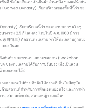
ื้นที่ ซึ่งในอดีตเคยเป็นผืนน้ำส่วนหนึ่ง ของแม่น้ำฮัน
Goryeo Dynasty) เรียกบริเวณของพื้นที่นี้ว่า ซง
ynasty) เรียกบริเวณนี้ว่า ทะเลสาบซอกชนโฮซู
วงรวม 2.5 กิโลเมตร โดยในปี ค.ศ. 1980 มีการ
 송파대로) ตัดผ่านทะเลสาบ ทำให้ทะเลสาบถูกแบ่ง
สาบตะวันตก
ต่อถึงกันด้วย สะพานทะเลสาบซอกชน (Seokchon
 ของทะเลสาบได้รับการปรับปรุง เพื่อเป็นสวน
ม้น้ำและดอกไม้ป่า
่น และสวยงามไปด้วย ทิวต้นไม้อย่างที่เห็นในปัจจุบัน
ด้วยสถานที่สำหรับการพักผ่อนหย่อนใจ และการทำ
หลาบ, สนามเด็กเล่น, สนามหญ้า และอื่นๆ
่ท่องเที่ยวของ
เขตการท่องเที่ยวพิเศษจัมชิล
(Jamsil