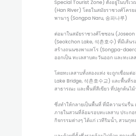
Special Tourist Zone) ตั้งอยู่ในบริเวณพ
(Han River) โดยในสมัยราชวงศ์โครยอ (
พานารู (Songpa Naru, 송파나루)
ต่อมาในสมัยราชวงศ์โชซอน (Joseon D
(Seokchon Lake, 석촌호수) ที่มีเส้นรอบ
สร้างถนนซงพาแทโร (Songpa-daero,
ออกเป็น ทะเลสาบตะวันออก และทะเล
โดยทะเลสาบทั้งสองแห่ง จะถูกเชื่อม
Lake Bridge, 석촌호수교) และพื้นที่รอบๆ
สาธารณะ และพื้นที่สีเขียว ที่ปลูกต้นไ
ซึ่งทำให้กลายเป็นพื้นที่ ที่มีความร่มรื
ภายในสวนที่ล้อมรอบทะเลสาบ ประกอบ
กิจกรรมต่างๆ ได้แก่ เวทีริมน้ำ, สวนกุ
และด้วยที่ตั้งซึ่งรายล้อมไปด้วย สถานที