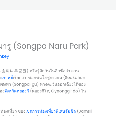
รู (Songpa Naru Park)
nkey
 송파나루공원) หรือรู้จักกันในอีกชื่อว่า สวน
า
เกาหลี
เรียกว่า ซอกชนโฮซูกงวอน (Seokchon
ตซงพา (Songpa-gu) ทางตะวันออกเฉียงใต้ของ
ของ
จังหวัดคยองกี
(คยองกีโด, Gyeonggi-do) ใน
ท่องเที่ยว ของ
เขตการท่องเที่ยวพิเศษจัมชิล
(Jamsil