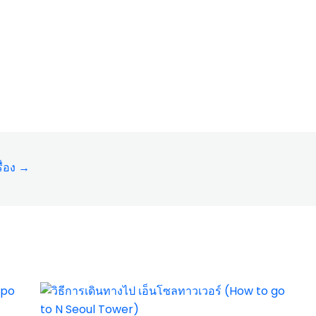
ื่อง
→