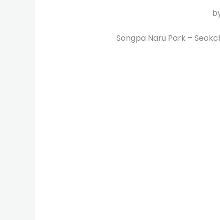
b
Songpa Naru Park – Se