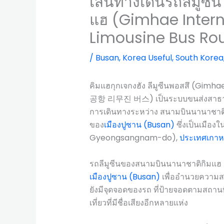
เส้นทางเดินรถลีมูซ
แฮ (Gimhae Intern
Limousine Bus Ro
/
Busan
,
Korea Useful
,
South Korea
คิมแฮกุกเจกงฮัง ลีมูซีนพอสสึ (Gimh
공항 리무진 버스) เป็นระบบขนส่งสาธารณ
การเดินทางระหว่าง สนามบินนานาชาติกิ
ของ
เมืองปูซาน (Busan)
ซึ่งเป็นเมืองใ
Gyeongsangnam-do),
ประเทศเกาหล
รถลีมูซีนของสนามบินนานาชาติกิมแฮ ม
เมืองปูซาน (Busan)
เพื่ออำนวยความสะ
ยังมีจุดจอดของรถ ที่ป้ายจอดตามสถาน
เที่ยวที่มีชื่อเสียงอีกหลายแห่ง