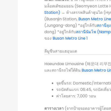
มล็อตเต้ซอมยอน (Seomyeon Lotte Hot
Station)
→ ห้างสรรพสินค้าฮุนได (H
(Busanjin Station,
Busan Metro Line
(Jungang-dong) *อยู่ใกล้กับ
สถานีจุ
dong) *อยู่ใกล้กับ
สถานีนัมโพ (Namp
ของ
Busan Metro Line 1
ลีมูซีนสายแฮอุนแด
Haeundae Limousine (해운대 리무진) เป็น
และสถานีรถไฟใต้ดิน
Busan Metro Li
จุดขึ้นรถ: Domestic/Internati
รถบัสคันแรก: 06:45, รถบัสเที่ยว
ค่าโดยสาร: 7,000 วอน
ตารางเวลา
(จากป้ายจอดอาคารผู้โดยสา