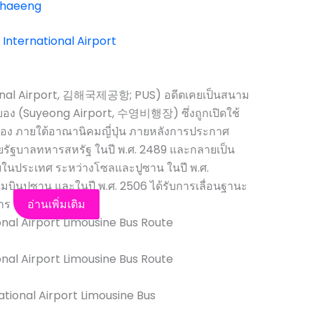
mhaeeng
ional Airport, 김해국제공항; PUS) อดีตเคยเป็นสนาม
ซูยอง (Suyeong Airport, 수영비행장) ซึ่งถูกเปิดใช้
รอง ภายใต้อาณานิคมญี่ปุ่น ภายหลังการประกาศ
ดยรัฐบาลทหารสหรัฐ ในปี พ.ศ. 2489 และกลายเป็น
ยในประเทศ ระหว่างโซลและปูซาน ในปี พ.ศ.
ามบินปูซาน และในปี พ.ศ. 2506 ได้รับการเลื่อนฐานะ
การ
อ่านเพิ่มเติม