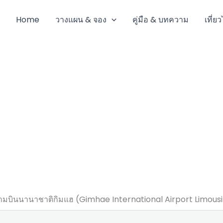
Home
วางแผน & จอง
คู่มือ & บทความ
เที่ย
นามบินนานาชาติกิมแฮ (Gimhae International Airport Limous