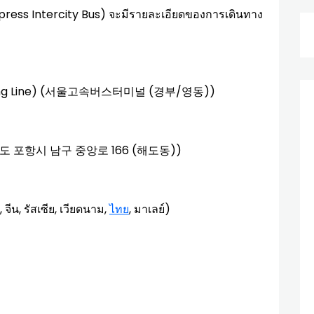
ress Intercity Bus) จะมีรายละเอียดของการเดินทาง
ongdong Line) (서울고속버스터미널 (경부/영동))
경상북도 포항시 남구 중앙로 166 (해도동))
, จีน, รัสเซีย, เวียดนาม,
ไทย
, มาเลย์)