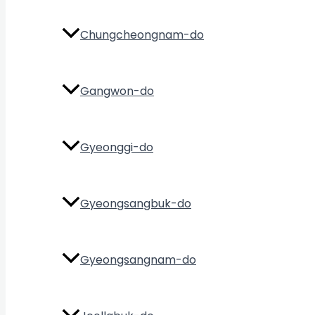
Chungcheongnam-do
Gangwon-do
Gyeonggi-do
Gyeongsangbuk-do
Gyeongsangnam-do