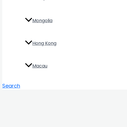
Mongolia
Hong Kong
Macau
Search