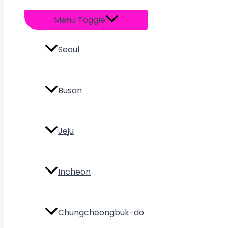
Menu Toggle
Seoul
Busan
Jeju
Incheon
Chungcheongbuk-do