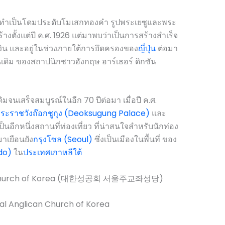
 ทำเป็นโดมประดับโมเสกทองคำ รูปพระเยซูและพระ
ร้างตั้งแต่ปี ค.ศ. 1926 แต่มาพบว่าเป็นการสร้างสำเร็จ
เงิน และอยู่ในช่วงภายใต้การยึดครองของ
ญี่ปุ่น
ต่อมา
เดิม ของสถาปนิกชาวอังกฤษ อาร์เธอร์ ดิกซัน
มจนเสร็จสมบูรณ์ในอีก 70 ปีต่อมา เมื่อปี ค.ศ.
ระราชวังถ๊อกชูกุง (Deoksugung Palace)
และ
็นอีกหนึ่งสถานที่ท่องเที่ยว ที่น่าสนใจสำหรับนักท่อง
าเยือนยัง
กรุงโซล (Seoul)
ซึ่งเป็นเมืองในพื้นที่ ของ
do)
ใน
ประเทศเกาหลีใต้