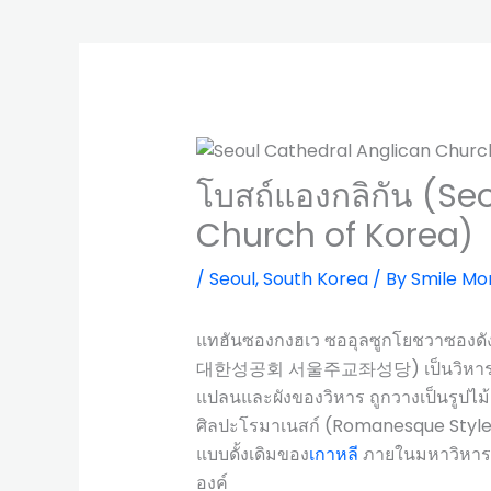
โบสถ์แองกลิกัน (Se
Church of Korea)
/
Seoul
,
South Korea
/ By
Smile Mo
แทฮันซองกงฮเว ซออุลซูกโยชวาซองดัง
대한성공회 서울주교좌성당) เป็นวิหารที่มีค
แปลนและผังของวิหาร ถูกวางเป็นรูปไม
ศิลปะโรมาเนสก์ (Romanesque Style)
แบบดั้งเดิมของ
เกาหลี
ภายในมหาวิหารมีเ
องค์