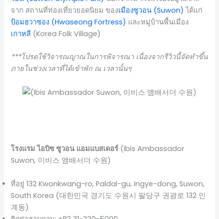
จาก สถานที่ท่องเที่ยวยอดนิยม ของ
เมืองซูวอน (Suwon)
ได้แก่
ป้อมฮวาซอง (Hwaseong Fortress)
และหมู่บ้านพื้นเมือง
เกาหลี
(Korea Folk Village)
***โปรดใช้วิจารณญาณในการพิจารณา เนื่องจากรีวิวนี้จัดทำขึ้น
ภายในช่วงเวลาที่ได้เข้าพัก ณ เวลานั้นๆ
โรงแรม ไอบิซ ซูวอน แอมแบสเดอร์
(Ibis Ambassador
Suwon, 이비스 앰배서더 수원)
ที่อยู่ 132 Kwonkwang-ro, Paldal-gu, Ingye-dong, Suwon,
South Korea (대한민국 경기도 수원시 팔당구 권광로 132 인
계동)
ติดต่อสอบถาม: +82 31-230-5000