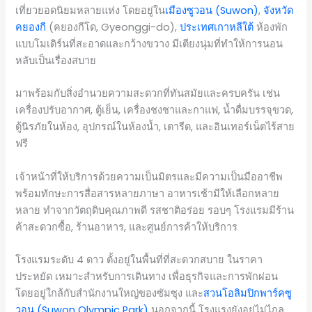
เที่ยวยอดนิยมหลายแห่ง โดยอยู่ใน
เมืองซูวอน (Suwon)
,
จังหวัด
คยองกี
(คยองกีโด, Gyeonggi-do),
ประเทศเกาหลีใต้
ห้องพัก
แบบโมเดิร์นที่สะอาดและกว้างขวาง มีเตียงนุ่มที่ทำให้การนอน
หลับเป็นเรื่องสบาย
มาพร้อมกับสิ่งอำนวยความสะดวกที่ทันสมัยและครบครัน เช่น
เครื่องปรับอากาศ, ตู้เย็น, เครื่องชงชาและกาแฟ, น้ำดื่มบรรจุขวด,
ตู้นิรภัยในห้อง, อุปกรณ์ในห้องน้ำ, เตารีด, และอินเทอร์เน็ตไร้สาย
ฟรี
เจ้าหน้าที่ให้บริการด้วยความเป็นมิตรและมีความเป็นมืออาชีพ
พร้อมทักษะการสื่อสารหลายภาษา อาหารเช้ามีให้เลือกหลาย
หลาย ทำจากวัตถุดิบคุณภาพดี รสชาติอร่อย รอบๆ โรงแรมมีร้าน
ค้าสะดวกซื้อ, ร้านอาหาร, และศูนย์การค้าให้บริการ
โรงแรมระดับ 4 ดาว ตั้งอยู่ในพื้นที่ที่สะดวกสบาย ในราคา
ประหยัด เหมาะสำหรับการเดินทาง เพื่อธุรกิจและการพักผ่อน
โดยอยู่ใกล้กับสำนักงานใหญ่ของซัมซุง และ
สวนโอลิมปิกพาร์คซู
วอน (Suwon Olympic Park)
นอกจากนี้ โรงแรงยังอยู่ไม่ไกล