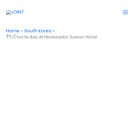
Skip
Mai
to
Men
content
Home
South Korea
รีวิวโรงแรม ibis Ambassador Suwon Hotel