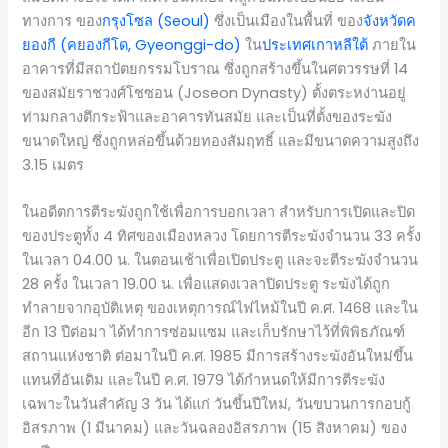
ทางการ ของ
กรุงโซล (Seoul)
ซึ่งเป็นเมืองในพื้นที่ ของ
จังหวัดค
ยองกี (คยองกีโด, Gyeonggi-do)
ใน
ประเทศเกาหลีใต้
ภายใน
อาคารที่มีสถาปัตยกรรมโบราณ ซึ่งถูกสร้างขึ้นในศตวรรษที่ 14
ของสมัยราชวงศ์โชซอน (Joseon Dynasty) ตั้งตระหง่านอยู่
ท่ามกลางตึกระฟ้าและอาคารทันสมัย และเป็นที่ตั้งของระฆัง
ขนาดใหญ่ ซึ่งถูกหล่อขึ้นด้วยทองสัมฤทธิ์ และมีขนาดความสูงถึง
3.15 เมตร
ในอดีตการตีระฆังถูกใช้เพื่อการบอกเวลา สำหรับการเปิดและปิด
ของประตูทั้ง 4 ทิศของเมืองหลวง โดยการตีระฆังจำนวน 33 ครั้ง
ในเวลา 04.00 น. ในตอนเช้าเพื่อเปิดประตู และจะตีระฆังจำนวน
28 ครั้ง ในเวลา 19.00 น. เพื่อแสดงเวลาปิดประตู ระฆังได้ถูก
ทำลายจากอุบัติเหตุ ของเหตุการณ์ไฟไหม้ในปี ค.ศ. 1468 และใน
อีก 13 ปีต่อมา ได้ทำการซ่อมแซม และเก็บรักษาไว้ที่พิพิธภัณฑ์
สถานแห่งชาติ ต่อมาในปี ค.ศ. 1985 มีการสร้างระฆังอันใหม่ขึ้น
แทนที่อันเดิม และในปี ค.ศ. 1979 ได้กำหนดให้มีการตีระฆัง
เฉพาะในวันสำคัญ 3 วัน ได้แก่ วันขึ้นปีใหม่, วันขบวนการกอบกู้
อิสรภาพ (1 มีนาคม) และวันฉลองอิสรภาพ (15 สิงหาคม) ของ