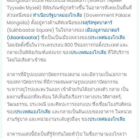
Mongolian State Historical Museum (Монгол Төрийн
Түүхийн Музей) พิพิธภัณฑ์ถูกสร้างขึ้น ในอาคารที่เคยเป็นพื้นที่
ส่วนหนึ่งของ
ทำเนียบรัฐบาลมองโกเลีย
(Government Palace
Mongolia) ตั้งอยู่ทางด้านทิศเหนือของ
จตุรัสซุคบาตาร์
(Sukhbaatar Square) ในใจกลางของ
เมืองอูลานบาตอร์
(Ulaanbaatar)
ซึ่งเป็นเป็นเมืองหลวงของ
ประเทศมองโกเลีย
โดยจัดตั้งขึ้นในวาระครบรอบ 800 ปีของการก่อตั้งประเทศ และ
กลายเป็นพิพิธภัณฑ์แห่งแรก ของ
ประเทศมองโกเลีย
ที่ให้บริการ
โดยไม่เสียค่าเข้าชม
อาคารที่มีรูปแบบสถาปัตยกรรมงดงาม และมีความเป็นเอกภาพ
ของสถาปัตยกรรม ที่มีการผสมผสานรูปแบบสถาปัตยกรรม
ระหว่างยุโรปและตะวันออก เข้าด้วยกันได้อย่างลงตัว กลาย เป็น
ผลงานชิ้นเอกที่สะท้อน ให้เห็นถึงเรื่องราวทางประวัติศาสตร์,
วัฒนธรรม, ประเพณี และศิลปะการออกแบบ ซึ่งเชื่อมโยงกับศิลปะ
ของ
ประเทศมองโกเลีย
และกลายเป็นต้นแบบของอาคาร ในหน่วย
งานรัฐบาล และหน่วยงานระดับสูงอื่นๆ ของ
ประเทศมองโกเลีย
อาคารแแห่งนี้ยังเป็นที่รู้จักกันโดยทั่วไป ในชื่อภาษามองโกลว่า