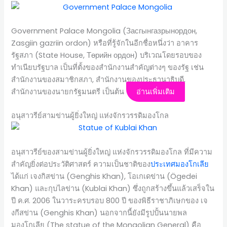
Government Palace Mongolia (Засгынгазрынордон,
Zasgiin gazriin ordon) หรือที่รู้จักในอีกชื่อหนึ่งว่า อาคาร
รัฐสภา (State House, Төрийн ордон) บริเวณโดยรอบของ
ทำเนียบรัฐบาล เป็นที่ตั้งของสำนักงานสำคัญต่างๆ ของรัฐ เช่น
สำนักงานของสมาชิกสภา, สำนักงานของประธานาธิบดี,
สำนักงานของนายกรัฐมนตรี เป็นต้น
อ่านเพิ่มเติม
อนุสาวรีย์สามข่านผู้ยิ่งใหญ่ แห่งจักรวรรดิมองโกล
อนุสาวรีย์ของสามข่านผู้ยิ่งใหญ่ แห่งจักรวรรดิมองโกล ที่มีความ
สำคัญยิ่งต่อประวัติศาสตร์ ความเป็นชาติของ
ประเทศมองโกเลีย
ได้แก่ เจงกิสข่าน (Genghis Khan), โอเกเดข่าน (Ögedei
Khan) และกุบไลข่าน (Kublai Khan) ซึ่งถูกสร้างขึ้นแล้วเสร็จใน
ปี ค.ศ. 2006 ในวาระครบรอบ 800 ปี ของพิธีราชาภิเษกของ เจ
งกีสข่าน (Genghis Khan) นอกจากนี้ยังมีรูปปั้นนายพล
มองโกเลีย (The statue of the Mongolian General) คือ