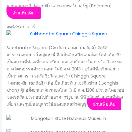
นายพลมุคาลี (Muqali) และนายพลโบวอร์ชู (Bo’orchu)
อ่านเพิ่มเติม
จตุรัสซุคบาตาร์
Sükhbaatar Square (Сүхбаатарын талбай) จัตุรัส
สาธารณะขนาดใหญ่แห่งนี้ ถือเป็นอีกหนึ่งแลนด์มาร์คสำคัญ ซึ่ง
เป็นสถานที่ท่องเที่ยวยอดนิยม และศูนย์กลางในการจัด กิจกรรม
ทางวัฒนธรรมต่างๆ ต่อมาในปี ค.ศ. 2013 จตุรัสมีชื่อเรียกอย่าง
เป็นทางการว่า จตุรัสชิงกีสสแควร์ (Chinggis Square,
Чингисийн талбай) เพื่อเป็นเกียรติแก่เจงกีสข่าน (Genghis
Khan) ผู้ก่อตั้งอาณาจักรมองโกล ในปี ค.ศ. 1206 บริเวณโดยรอบ
ของจตุรัส ประกอบไปด้วยอาคารรัฐบาล, พิพิธภัณฑ์, สถานที่ท่อง
เที่ยว และรูปปั้นอนุสาวรีย์ของบุคคลสำคัญๆ
อ่านเพิ่มเติม