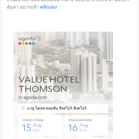
คุ้มค่า อย่ารอช้า
ค
ลิกเลย!