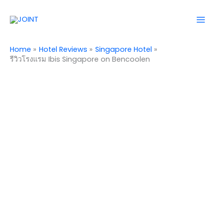
Skip
Mai
to
Men
content
Home
Hotel Reviews
Singapore Hotel
รีวิวโรงแรม Ibis Singapore on Bencoolen