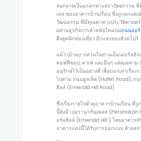
จนกลายเป็นมรดกทางสถาปัตยกรรม ที่
เทล ของอาคารบ้านเรือน ซึ่งถูกตกแต่
วัฒนธรรม ที่มีคุณค่าทางประวัติศาสตร์ 
ผสานธุรกิจการค้าสมัยใหม่บน
ถนนออร์
ดึงดูดนักท่องเที่ยว อีกแห่งของสิงคโปร์
แม้ว่าบ้านบางส่วนในย่านเอ็มเมอรัลฮิล
คอฟฟี่ชอป, คาเฟ่ และอื่นๆ แต่คุณสา
อนุรักษ์ไว้เป็นอย่างดี เพื่อบอกเล่าเรื่อ
ไปตาม ถนนฮูลเล็ต (Hullet Road), ถ
ฮิลล์ (Emerald Hill Road)
ซึ่งเรียงรายไปด้วยอาคารบ้านเรือน ที่ถูก
นี้ยังมี เปอรานากันเพลส (Peranakan P
อรัลฮิลล์ (Emerald Hill ) โดยอาคาร
อาคารแห่งนี้ได้รับการออกแบบ ด้วยสถาป