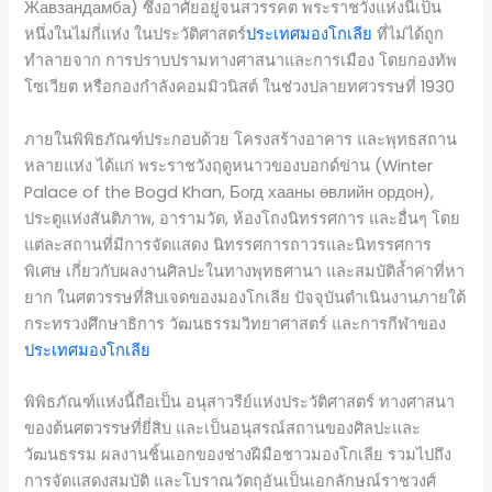
Жавзандамба) ซึ่งอาศัยอยู่จนสวรรคต พระราชวังแห่งนี้เป็น
หนึ่งในไม่กี่แห่ง ในประวัติศาสตร์
ประเทศมองโกเลีย
ที่ไม่ได้ถูก
ทำลายจาก การปราบปรามทางศาสนาและการเมือง โดยกองทัพ
โซเวียต หรือกองกำลังคอมมิวนิสต์ ในช่วงปลายทศวรรษที่ 1930
ภายในพิพิธภัณฑ์ประกอบด้วย โครงสร้างอาคาร และพุทธสถาน
หลายแห่ง ได้แก่ พระราชวังฤดูหนาวของบอกด์ข่าน (Winter
Palace of the Bogd Khan, Богд хааны өвлийн ордон),
ประตูแห่งสันติภาพ, อารามวัด, ห้องโถงนิทรรศการ และอื่นๆ โดย
แต่ละสถานที่มีการจัดแสดง นิทรรศการถาวรและนิทรรศการ
พิเศษ เกี่ยวกับผลงานศิลปะในทางพุทธศานา และสมบัติล้ำค่าที่หา
ยาก ในศตวรรษที่สิบเจดของมองโกเลีย ปัจจุบันดำเนินงานภายใต้
กระทรวงศึกษาธิการ วัฒนธรรมวิทยาศาสตร์ และการกีฬาของ
ประเทศมองโกเลีย
พิพิธภัณฑ์แห่งนี้ถือเป็น อนุสาวรีย์แห่งประวัติศาสตร์ ทางศาสนา
ของต้นศตวรรษที่ยี่สิบ และเป็นอนุสรณ์สถานของศิลปะและ
วัฒนธรรม ผลงานชิ้นเอกของช่างฝีมือชาวมองโกเลีย รวมไปถึง
การจัดแสดงสมบัติ และโบราณวัตถุอันเป็นเอกลักษณ์ราชวงศ์