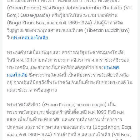
บริเวณของพระราชวังเก่า ที่มีชื่อเรียกว่า พระราชวังสีเขียว
(Green Palace) ของ Bogd Jebtsundamba Khutuktu (VIII
Богд Жавзандамба) หรือรู้จักกันในพระนาม บอกด์ข่าน
(Bogd Khan, Богд хаан; ค.ศ. 1869-1924) เป็นผู้นำทางจิต
วิญญาณ ของพระพุทธศาสนาแบบทิเบต (Tibetan Buddhism)
ใน
ประเทศมองโกเลีย
พระองค์ทรงเป็นประมุขแห่ง สาธารณรัฐประชาชนมองโกเลีย
ในปี ค.ศ. 1911 ภายหลังการประกาศอิสรภาพ จากราชวงศ์ชิงของ
ประเทศจีน และยังทรงเป็นกษัตริย์องค์สุดท้าย ของ
ประเทศ
มองโกเลีย
ซึ่งพระราชวังแห่งนี้ เป็นเพียงพระราชวังเดียวที่เหลือ
อยู่ จากเดิมที่มีอยู่ถึงสี่พระราชวัง อันเป็นที่ประทับของพระองค์ ใน
แต่ละช่วงเวลาหรือฤดูกาล
พระราชวังสีเขียว (Green Palace, ногоон ордон) เป็น
พระราชวังฤดูหนาว ซึ่งถูกสร้างขึ้นตั้งแต่ปี ค.ศ. 1893 ถึงปี ค.ศ.
1903 เพื่อเป็นที่ประทับอาศัย และสถานที่ทรงงาน ทั้งทางการ
ปกครอง และทางการศาสนา ของบอกด์ข่าน (Bogd Khan, Богд
хаан; ค.ศ. 1869-1924) ข่านลำดับที่ 8 แห่งมองโกเลีย (VIII Богд