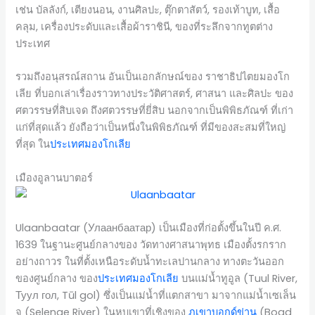
เช่น บัลลังก์, เตียงนอน, งานศิลปะ, ตุ๊กตาสัตว์, รองเท้าบูท, เสื้อ
คลุม, เครื่องประดับและเสื้อผ้าราชินี, ของที่ระลึกจากทูตต่าง
ประเทศ
รวมถึงอนุสรณ์สถาน อันเป็นเอกลักษณ์ของ ราชาธิปไตยมองโก
เลีย ที่บอกเล่าเรื่องราวทางประวัติศาสตร์, ศาสนา และศิลปะ ของ
ศตวรรษที่สิบเจด ถึงศตวรรษที่ยี่สิบ นอกจากเป็นพิพิธภัณฑ์ ที่เก่า
แก่ที่สุดแล้ว ยังถือว่าเป็นหนึ่งในพิพิธภัณฑ์ ที่มีของสะสมที่ใหญ่
ที่สุด ใน
ประเทศมองโกเลีย
เมืองอูลานบาตอร์
Ulaanbaatar (Улаанбаатар) เป็นเมืองที่ก่อตั้งขึ้นในปี ค.ศ.
1639 ในฐานะศูนย์กลางของ วัดทางศาสนาพุทธ เมืองตั้งรกราก
อย่างถาวร ในที่ตั้งเหนือระดับน้ำทะเลปานกลาง ทางตะวันออก
ของศูนย์กลาง ของ
ประเทศมองโกเลีย
บนแม่น้ำทูอูล (Tuul River,
Туул гол, Tūl gol) ซึ่งเป็นแม่น้ำที่แตกสาขา มาจากแม่น้ำเซเล็น
จ (Selenge River) ในหุบเขาที่เชิงของ
ภูเขาบอกด์ข่าน
(Bogd