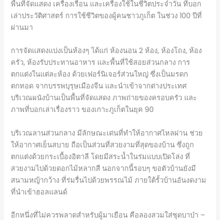
พื้นที่จัดแสดง เครื่องเรือน และเครื่องใช้ในชีวิตประจำวัน ที่บอก
เล่าประวัติศาสตร์ การใช้ชีวิตของผู้คนชาวภูเก็ต ในช่วง 100 ปีที่
ผ่านมา
การจัดแสดงแบ่งเป็นห้องๆ ได้แก่ ห้องนอน 2 ห้อง, ห้องโถง, ห้อง
ครัว, ห้องรับประทานอาหาร และพื้นที่ใช้สอยส่วนกลาง การ
ตกแต่งในแต่ละห้อง ด้วยเฟอร์นิเจอร์ส่วนใหญ่ ซึ่งเป็นมรดก
ตกทอด จากบรรพบุรุษเมืองจีน และนำเข้าจากต่างประเทศ
บริเวณผนังบ้านเป็นพื้นที่จัดแสดง ภาพถ่ายของครอบครัว และ
ภาพที่บอกเล่าเรื่องราว ของเกาะภูเก็ตในยุค 90
บริเวณลานส่วนกลาง มีลักษณะเด่นที่ทำให้อากาศไหลผ่าน ช่วย
ให้อากาศเย็นสบาย ถือเป็นส่วนที่สวยงามที่สุดของบ้าน ซึ่งถูก
ตกแต่งด้วยกระเบื้องอิตาลี โดยมีสระน้ำในร่มแบบเปิดโล่ง ที่
สวยงามไปด้วยดอกไม้หลากสี นอกจากนี้รอบๆ ขอตัวบ้านยังมี
สนามหญ้ากว้าง ที่ร่มรื่นไปด้วยพรรณไม้ ภายใต้รั้วบ้านอันงดงาม
ที่นำเข้าฮอลแลนด์
อีกหนึ่งที่ไม่ควรพลาดสำหรับผู้มาเยือน คือลองสวมใส่ชุดบาบ๋า –