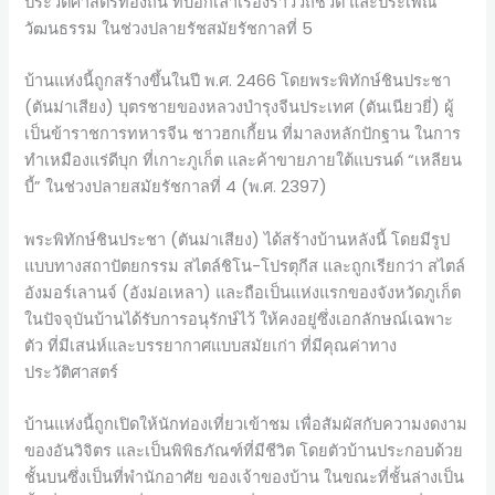
ประวัติศาสตร์ท้องถิ่น ที่บอกเล่าเรื่องราววิถีชีวิต และประเพณี
วัฒนธรรม ในช่วงปลายรัชสมัยรัชกาลที่ 5
บ้านแห่งนี้ถูกสร้างขึ้นในปี พ.ศ. 2466 โดยพระพิทักษ์ชินประชา
(ตันม่าเสียง) บุตรชายของหลวงบำรุงจีนประเทศ (ตันเนียวยี่) ผู้
เป็นข้าราชการทหารจีน ชาวฮกเกี้ยน ที่มาลงหลักปักฐาน ในการ
ทำเหมืองแร่ดีบุก ที่เกาะภูเก็ต และค้าขายภายใต้แบรนด์ “เหลียน
บี้” ในช่วงปลายสมัยรัชกาลที่ 4 (พ.ศ. 2397)
พระพิทักษ์ชินประชา (ตันม่าเสียง) ได้สร้างบ้านหลังนี้ โดยมีรูป
แบบทางสถาปัตยกรรม สไตล์ชิโน-โปรตุกีส และถูกเรียกว่า สไตล์
อังมอร์เลานจ์ (อังม่อเหลา) และถือเป็นแห่งแรกของจังหวัดภูเก็ต
ในปัจจุบันบ้านได้รับการอนุรักษ์ไว้ ให้คงอยู่ซึ่งเอกลักษณ์เฉพาะ
ตัว ที่มีเสน่ห์และบรรยากาศแบบสมัยเก่า ที่มีคุณค่าทาง
ประวัติศาสตร์
บ้านแห่งนี้ถูกเปิดให้นักท่องเที่ยวเข้าชม เพื่อสัมผัสกับความงดงาม
ของอันวิจิตร และเป็นพิพิธภัณฑ์ที่มีชีวิต โดยตัวบ้านประกอบด้วย
ชั้นบนซึ่งเป็นที่พำนักอาศัย ของเจ้าของบ้าน ในขณะที่ชั้นล่างเป็น