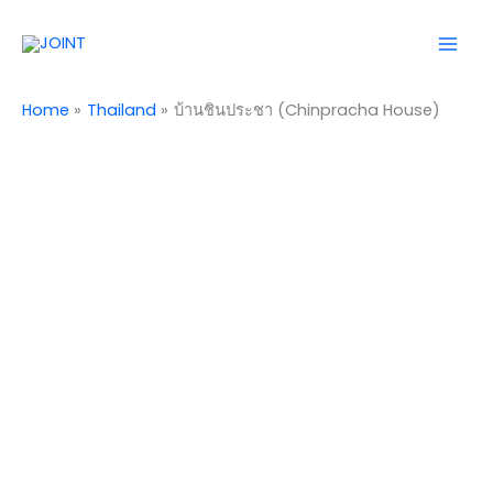
Skip
Mai
to
Men
content
Home
Thailand
บ้านชินประชา (Chinpracha House)