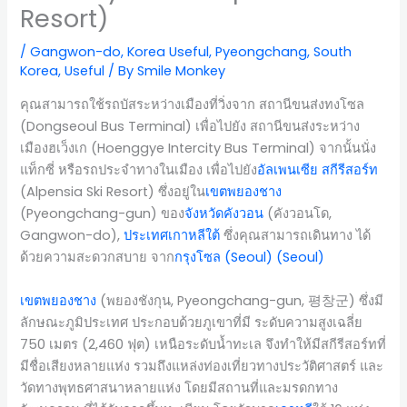
Resort)
/
Gangwon-do
,
Korea Useful
,
Pyeongchang
,
South
Korea
,
Useful
/ By
Smile Monkey
คุณสามารถใช้รถบัสระหว่างเมืองที่วิ่งจาก สถานีขนส่งทงโซล
(Dongseoul Bus Terminal) เพื่อไปยัง สถานีขนส่งระหว่าง
เมืองฮเว็งเก (Hoenggye Intercity Bus Terminal) จากนั้นนั่ง
แท็กซี่ หรือรถประจำทางในเมือง เพื่อไปยัง
อัลเพนเซีย สกีรีสอร์ท
(Alpensia Ski Resort) ซึ่งอยู่ใน
เขตพยองชาง
(Pyeongchang-gun) ของ
จังหวัดคังวอน
(คังวอนโด,
Gangwon-do),
ประเทศเกาหลีใต้
ซึ่งคุณสามารถเดินทาง ได้
ด้วยความสะดวกสบาย จาก
กรุงโซล (Seoul)
(Seoul)
เขตพยองชาง
(พยองชังกุน, Pyeongchang-gun, 평창군) ซึ่งมี
ลักษณะภูมิประเทศ ประกอบด้วยภูเขาที่มี ระดับความสูงเฉลี่ย
750 เมตร (2,460 ฟุต) เหนือระดับน้ำทะเล จึงทำให้มีสกีรีสอร์ทที่
มีชื่อเสียงหลายแห่ง รวมถึงแหล่งท่องเที่ยวทางประวัติศาสตร์ และ
วัดทางพุทธศาสนาหลายแห่ง โดยมีสถานที่และมรดกทาง