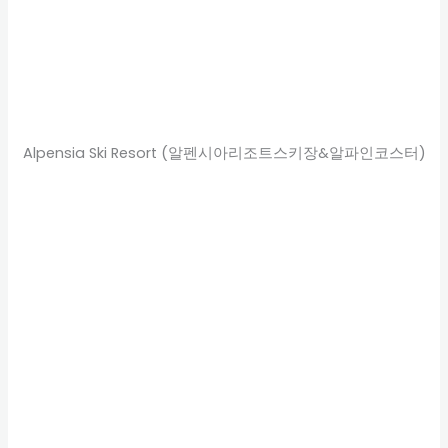
Alpensia Ski Resort (알펜시아리조트스키장&알파인코스터)