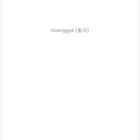
Hoenggye (횡계)