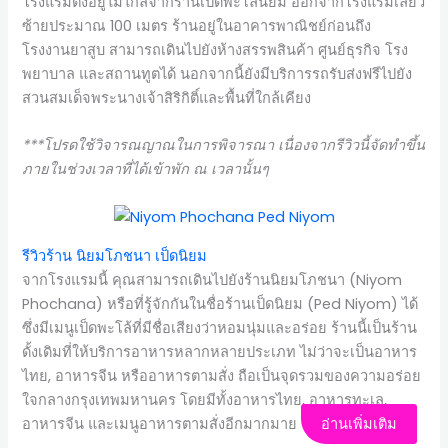
โรงแรมตั้งอยู่ไม่ไกลจากร้านเป็ดพะโล้นิยม ออกจากโรงแรมเลี้ยว
ซ้ายประมาณ 100 เมตร ร้านอยู่ในอาคารพาณิชย์ก่อนถึง
โรงงานยาสูบ สามารถเดินไปยังห้างสรรพสินค้า ศูนย์ธุรกิจ โรง
พยาบาล และสถานทูตได้ นอกจากนี้ยังมีบริการรถรับส่งฟรีไปยัง
สวนสมเด็จพระนางเจ้าสิริกิติ์และพื้นที่ใกล้เคียง
***โปรดใช้วิจารณญาณในการพิจารณา เนื่องจากรีวิวนี้จัดทำขึ้น
ภายในช่วงเวลาที่ได้เข้าพัก ณ เวลานั้นๆ
รีวิวร้าน นิยมโภชนา เป็ดนิยม
จากโรงแรมนี้ คุณสามารถเดินไปยังร้านนิยมโภชนา (Niyom
Phochana) หรือที่รู้จักกันในชื่อร้านเป็ดนิยม (Ped Niyom) ได้
ซึ่งมีเมนูเป็ดพะโล้ที่มีชื่อเสียงว่าหอมนุ่มและอร่อย ร้านนี้เป็นร้าน
ดั้งเดิมที่ให้บริการอาหารหลากหลายประเภท ไม่ว่าจะเป็นอาหาร
ไทย, อาหารจีน หรืออาหารตามสั่ง ถือเป็นจุดรวมของความอร่อย
ใจกลางกรุงเทพมหานคร โดยมีทั้งอาหารไทย, อาหารทะเล,
อาหารจีน และเมนูอาหารตามสั่งอีกมากมาย
อ่านเพิ่มเติม