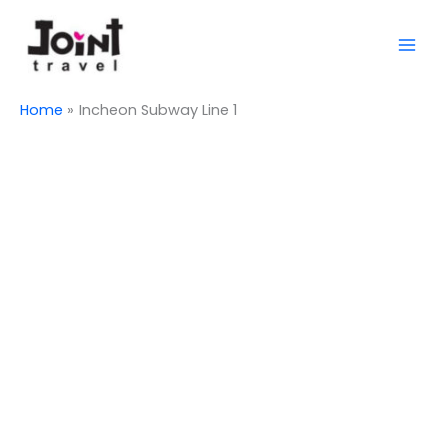
Skip
Mai
to
Men
content
Home
Incheon Subway Line 1