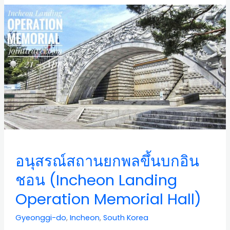
อนุสรณ์
สถาน
ยก
พล
ขึ้น
บก
อิน
ชอน
(Incheon
Landing
Operation
Memorial
อนุสรณ์สถานยกพลขึ้นบกอิน
Hall)
ชอน (Incheon Landing
Operation Memorial Hall)
Gyeonggi-do
,
Incheon
,
South Korea