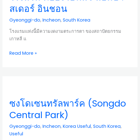
แจ
สเดอร์ อินชอน
แอม
บา
Gyeonggi-do
,
Incheon
,
South Korea
สเด
โรงแรมแห่งนี้มีความงดงามตระการตา ของสถาปัตยกรรม
อร์
เกาหลี แ
อิน
ชอน
Read More »
ซง
โด
เซ
ซงโดเซนทรัลพาร์ค (Songdo
นท
รัล
Central Park)
พาร์
ค
Gyeonggi-do
,
Incheon
,
Korea Useful
,
South Korea
,
(Songdo
Useful
Central