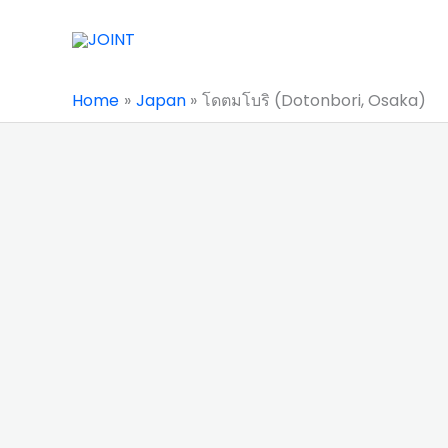
Skip
to
content
Home
Japan
โดตมโบริ (Dotonbori, Osaka)