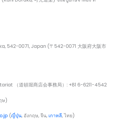
saka, 542-0071, Japan (〒542-0071 大阪府大阪市
cretariat （道頓堀商店会事務局）: +81 6-6211-4542
กฤษ)
o.jp
(
ญี่ปุ่น
, อังกฤษ, จีน,
เกาหลี
, ไทย)