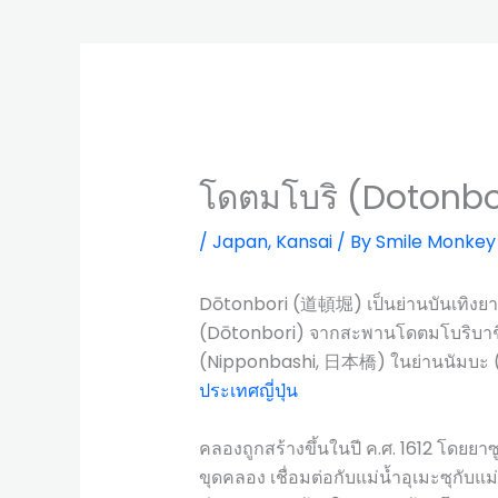
โดตมโบริ (Dotonbo
/
Japan
,
Kansai
/ By
Smile Monkey
Dōtonbori (道頓堀) เป็นย่านบันเทิงย
(Dōtonbori) จากสะพานโดตมโบริบาช
(Nipponbashi, 日本橋) ในย่านนัมบะ 
ประเทศ
ญี่ปุ่น
คลองถูกสร้างขึ้นในปี ค.ศ. 1612 โดยยาซู
ขุดคลอง เชื่อมต่อกับแม่น้ำอุเมะซุกับแ