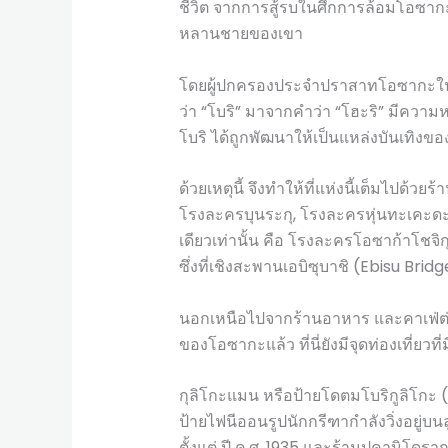
ชีวิต จากการสู้รบในศึกการล้อมโอซากะ
หลานชายของเขา
โดยผู้ปกครองประจำปราสาทโอซากะในขณะน
ว่า “โบริ” มาจากคำว่า “โฮะริ” มีความห
โบริ ได้ถูกพัฒนาให้เป็นแหล่งบันเทิงข
ด้วยเหตุนี้ จึงทำให้ที่แห่งนี้เต็มไปด้ว
โรงละครบุนระกุ, โรงละครหุ่นทะเคะดะ
เดียวเท่านั้น คือ โรงละครโอซาก้าโ
ซึ่งที่เชิงสะพานเอบิซุบาชิ (Ebisu Bri
นอกเหนือไปจากร้านอาหาร และคาเฟ่ต่าง
ของโอซากะแล้ว ที่นี่ยังมีจุดท่องเที่ยวที่ม
กุลิโกะแมน หรือป้ายโดตมโบริกูลิ
ป้ายไฟนีออนรูปนักกรีฑากำลังวิ่งอยู่บนลู
ตั้งแต่ ปี ค.ศ. 1935 และร้านปูคานิโดร