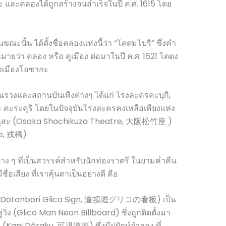
 และคลองได้ถูกสร้างจนสำเร็จในปี ค.ศ. 1615 โดย
ั้น ได้ตั้งชื่อคลองแห่งนี้ว่า “โดตมโบริ” ซึ่งคำ
มายว่า คลอง หรือ คูเมือง ต่อมาในปี ค.ศ. 1621 โดตง
องเมืองโอซากะ
ยร้านรวงและสถานบันเทิงต่างๆ ได้แก่ โรงละครคะบุกิ,
 คะระคุริ โดยในปัจจุบันโรงละครคงเหลือเพียงแห่ง
ชจิกุสะ (Osaka Shochikuza Theatre, 大阪松竹座 )
dge, 戎橋)
 ๆ ที่เป็นสวรรค์สำหรับนักท่องราตรี ในยามค่ำคืน
ีชื่อเสียง ที่เราคุ้นตาเป็นอย่างดี คือ
โกะ (Dotonbori Glico Sign, 道頓堀グリコの看板) เป็น
่วิ่ง (Glico Man Neon Billboard) ซึ่งถูกติดตั้งมา
ากุ (Kani Dōraku, 可児道楽) ซึ่งมีปูยักษ์จำลอง ที่