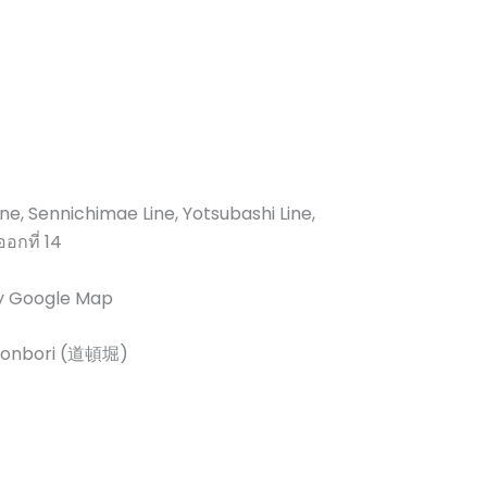
e, Sennichimae Line, Yotsubashi Line,
อกที่ 14
y Google Map
onbori (道頓堀)