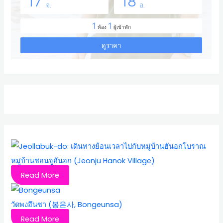
หมู่บ้านชอนจูฮันอก (Jeonju Hanok Village)
Read More
วัดพงอึนซา (봉은사, Bongeunsa)
Read More