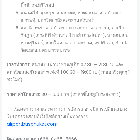
บิ๊กซี: รพ.สิริโรจน์
สนามกีฬาสุระกุล: หาดกะตะ, หาดกะรน, หาดป่าตอง,
อ.กระทู้, มหาวิทยาลัยสงขลานครินทร์
สถานี บขส.: หาดป่าตอง, หาดกะตะ, หาดกะรน, ท่าเรือ
รัษฎา (เกาะพีพี อ่าวนาง ไร่เลย์ เกาะลันตา), หาดกมลา,
หาดสุรินทร์, หาดในหาน, อ่าวมะขาม, เคปพันวา, อ่าวปอ,
วัดฉลอง, แหลมพรหมเทพ
เวลาทำการ
: สนามบินนานาชาติภูเก็ต 07:30 – 21:30 น. และ
สถานีขนส่งผู้โดยสารแห่งที่ 1 06:30 – 19:00 น. (รถออกวิ่งทุกๆ 1
ชั่วโมง)
ราคาค่าโดยสาร
: 30 – 100 บาท (ราคาขึ้นอยู่กับระยะทาง)
***เนื่องจากราคาและตารางการเดินรถ อาจมีการเปลี่ยนแปลง
โปรดตรวจสอบที่เว็บไซต์อย่างเป็นทางการ
airportbusphuket.com
ติดต่อสอบถาม
: +668-0465-5666