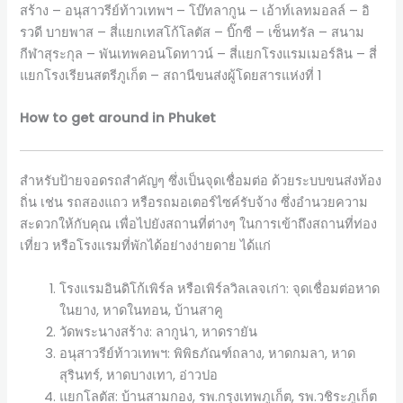
สร้าง – อนุสาวรีย์ท้าวเทพฯ – โบ๊ทลากูน – เอ้าท์เลทมอลล์ – อิ
รวดี บายพาส – สี่แยกเทสโก้โลตัส – บิ๊กซี – เซ็นทรัล – สนาม
กีฬาสุระกุล – พันเทพคอนโดทาวน์ – สี่แยกโรงแรมเมอร์ลิน – สี่
แยกโรงเรียนสตรีภูเก็ต – สถานีขนส่งผู้โดยสารแห่งที่ 1
How to get around in Phuket
สำหรับป้ายจอดรถสำคัญๆ ซึ่งเป็นจุดเชื่อมต่อ ด้วยระบบขนส่งท้อง
ถิ่น เช่น รถสองแถว หรือรถมอเตอร์ไซค์รับจ้าง ซึ่งอำนวยความ
สะดวกให้กับคุณ เพื่อไปยังสถานที่ต่างๆ ในการเข้าถึงสถานที่ท่อง
เที่ยว หรือโรงแรมที่พักได้อย่างง่ายดาย ได้แก่
โรงแรมอินดิโก้เพิร์ล หรือเพิร์ลวิลเลจเก่า: จุดเชื่อมต่อหาด
ในยาง, หาดในทอน, บ้านสาคู
วัดพระนางสร้าง: ลากูน่า, หาดรายัน
อนุสาวรีย์ท้าวเทพฯ: พิพิธภัณฑ์ถลาง, หาดกมลา, หาด
สุรินทร์, หาดบางเทา, อ่าวปอ
แยกโลตัส: บ้านสามกอง, รพ.กรุงเทพภูเก็ต, รพ.วชิระภูเก็ต