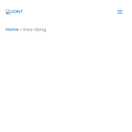
Skip
Mai
to
Men
content
Home
Insa-dong