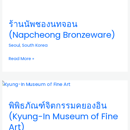
ร้าน
of
นัพ
Cheonggyecheon
ชอง
Stream)
ร้านนัพชองนทจอน
นท
จอน
(Napcheong Bronzeware)
(Napcheong
Bronzeware)
Seoul
,
South Korea
Read More »
พิพิธภัณฑ์
จิต
กร
พิพิธภัณฑ์จิตกรรมคยองอิน
รมค
ยอง
(Kyung-In Museum of Fine
อิน
Art)
(Kyung-