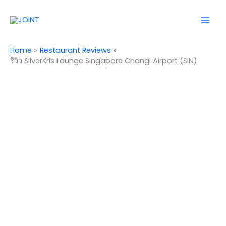
Skip
Mai
to
Men
content
Home
Restaurant Reviews
รีวิว SilverKris Lounge Singapore Changi Airport (SIN)