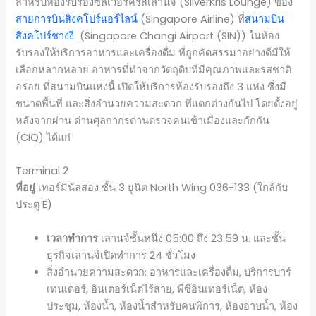
สำหรับห้องรับรองซิลเวอร์คริสเลานจ์ (SilverKris Lounge) ของ
สายการบินสิงคโปร์แอร์ไลน์
(Singapore Airline) ที่
สนามบิน
สิงคโปร์ชางงี
(Singapore Changi Airport (SIN)) ในห้อง
รับรองให้บริการอาหารและเครื่องดื่ม ที่ถูกคัดสรรมาอย่างดีมีให้
เลือกหลากหลาย อาหารที่ทำจากวัตถุดิบที่มีคุณภาพและรสชาติ
อร่อย ที่สนามบินแห่งนี้ เปิดให้บริการห้องรับรองถึง 3 แห่ง ซึ่งมี
ขนาดพื้นที่ และสิ่งอำนวยความสะดวก ที่แตกต่างกันไป โดยตั้งอยู่
หลังจากผ่าน ด่านศุลกากรด่านตรวจคนเข้าเมืองและกักกัน
(CIQ) ได้แก่
Terminal 2
ที่อยู่
เทอร์มินัลสอง ชั้น 3 ยูนิต North Wing 036-133 (ใกล้กับ
ประตู E)
เวลาทำการ
เลานจ์ชั้นหนึ่ง 05:00 ถึง 23:59 น. และชั้น
ธุรกิจเลานจ์เปิดทำการ 24 ชั่วโมง
สิ่งอำนวยความสะดวก: อาหารและเครื่องดื่ม, บริการบาร์
เทนเดอร์, อินเตอร์เน็ตไร้สาย, พีซีอินเทอร์เน็ต, ห้อง
ประชุม, ห้องน้ำ, ห้องน้ำสำหรับคนพิการ, ห้องอาบน้ำ, ห้อง