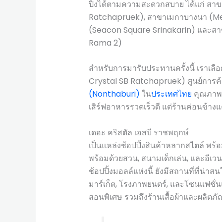
ปิ้งได้ตามความสะดวกสบาย ได้แก่ สาข
Ratchapruek), สาขาเมกาบางนา (Meg
(Seacon Square Srinakarin) และสา
Rama 2)
สำหรับการมารับประทานครั้งนี้ เราเลื
Crystal SB Ratchapruek) ศูนย์การค
(Nonthaburi)
ใน
ประเทศไทย
คุณภาพข
เสิร์ฟอาหารรวดเร็วดี แต่ร้านค่อนข้า
เดอะ คริสตัล เอสบี ราชพฤกษ์
เป็นแหล่งช้อปปิ้งสินค้าหลากสไตล์ 
พร้อมด้วยสวน, สนามเด็กเล่น, และอีเวน
ช้อปปิ้งมอลล์แห่งนี้ ยังมีสถานที่ที่น่า
มาร์เก็ต, โรงภาพยนตร์, และโซนแฟชั
สอนพิเศษ รวมถึงร้านเสื้อผ้าและผลิตภัณ