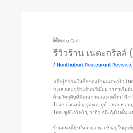
รีวิวร้าน เนตะกริลล์
/
Nonthaburi
,
Restaurant Reviews
,
หรือรู้จักกันในชื่อของร้านเนตะกริว (Net
ทะเล และซูชิระดับพรีเมี่ยม ราคาเริ่ม
ด้วยวัตถุดิบที่มีคุณภาพและสดใหม่ ม
ได้แก่ กุ้งแม่น้ำ, ปูทะเล, ปูม้า, หอย
ไหล, ซูชิโอโทโร่, วากิว A5, กุ้งโบตั๋น
ร้านแห่งนี้ยังมีหลายสาขา ซึ่งอยู่ในศู