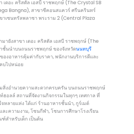
า เดอะ คริสตัล เอสบี ราชพฤกษ์ (The Crystal SB
a Bangna), สาขาซีคอนสแควร์ ศรีนครินทร์
ขาเซนทรัลพลาซา พระราม 2 (Central Plaza
อกมายังสาขา เดอะ คริสตัล เอสบี ราชพฤกษ์ (The
้าชั้นนำบนถนนราชพฤกษ์ ของจังหวัด
นนทบุรี
องอาหารคุ้มค่ากับราคา, พนักงานบริการดีและ
งแคบไปหน่อย
พร้อมสิ่งอำนวยความสะดวกครบครัน บนถนนราชพฤกษ์
ท์ฮอลล์ สถานที่จัดงานกิจกรรมในทุกๆ เทศกาล ที่
สนใจหลายแห่ง ได้แก่ ร้านอาหารชั้นนำ, กูร์เมต์
่นและความงาม, โซนกีฬา, โซนการศึกษาโรงเรียน
ฑ์สำหรับเด็ก เป็นต้น