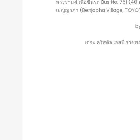
พระราม4 เพื่อขึ้นรถ Bus No. 751 (40 
เบญญาภา (Benjapha Village, TOYOTA
b
เดอะ คริสตัล เอสบี ราช