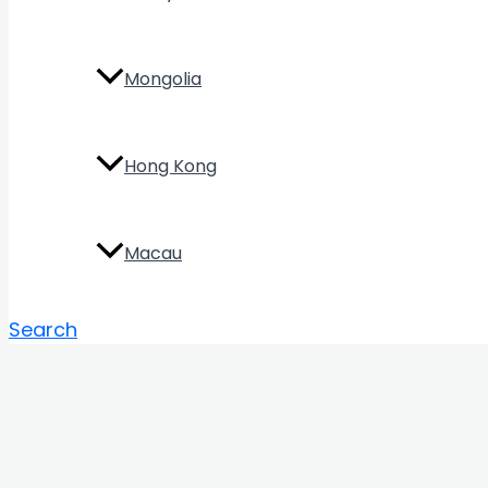
Mongolia
Hong Kong
Macau
Search