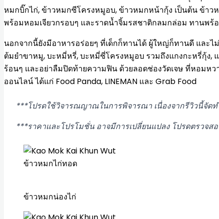
หมกบิ๊กไก่, ข้าวหมกซีโครงหมูอบ, ข้าวหมกหน้ากุ้ง เป็นต้น ข้าวห
พร้อมหอมเจียวกรอบๆ และราดน้ำจิ้มรสชาติกลมกล่อม ทานพร้อม
นอกจากนี้ยังมีอาหารอร่อยๆ ที่เด็กก็ทานได้ ผู้ใหญ่ก็ทานดี และไ
ต้มยำขาหมู, บะหมี่หรี่, บะหมี่ซี่โครงหมูอบ รวมถึงแกงกะหรี่กุ้ง
ร้อนๆ และอย่าลืมปิดท้ายความฟิน ด้วยลอดช่องวัดเจษ ที่หอมหวานม
ออนไลน์ ได้แก่ Food Panda, LINEMAN และ Grab Food
***โปรดใช้วิจารณญาณในการพิจารณา เนื่องจากรีวิวนี้จัดทำขึ
***ราคาและโปรโมชั่น อาจมีการเปลี่ยนแปลง โปรดตรวจสอบข้อ
ข้าวหมกไก่ทอด
ข้าวหมกน่องไก่