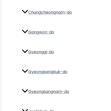
Chungcheongnam-do
Gangwon-do
Gyeonggi-do
Gyeongsangbuk-do
Gyeongsangnam-do