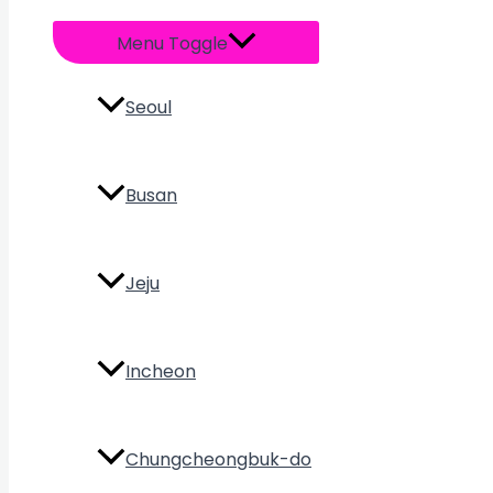
Menu Toggle
Seoul
Busan
Jeju
Incheon
Chungcheongbuk-do